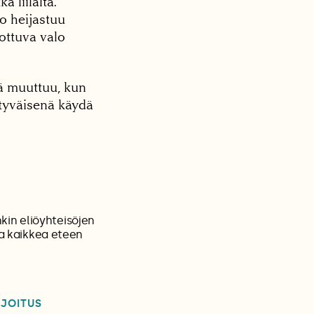
 liilalta.
lo heijastuu
rottuva valo
tä muuttuu, kun
ytyväisenä käydä
in eliöyhteisöjen
ua kaikkea eteen
RJOITUS