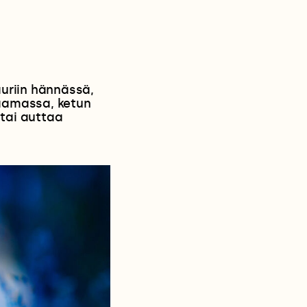
auriin hännässä,
naamassa, ketun
 tai auttaa