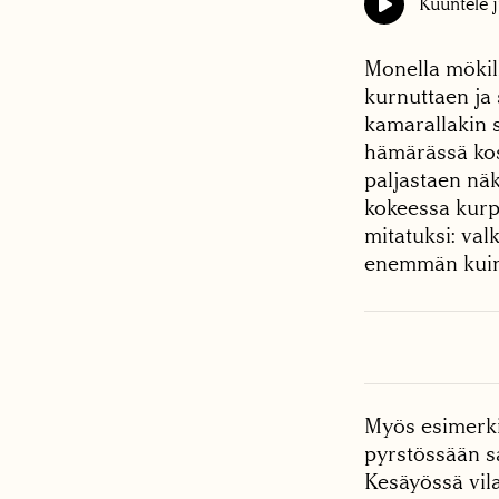
Kuuntele j
Monella mökill
kurnuttaen ja
kamarallakin 
hämärässä kosi
paljastaen näk
kokeessa kurp
mitatuksi: val
enemmän kuin
Myös esimerkik
pyrstössään sa
Kesäyössä vila