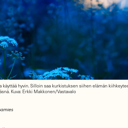
 käyttää hyvin. Silloin saa kurkistuksen siihen elämän kiihkeyte
 läsnä. Kuva: Erkki Makkonen/Vastavalo
asamies