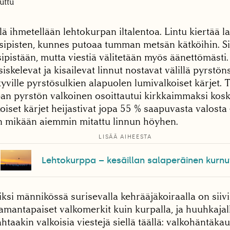
uttu
ä ihmetellään lehtokurpan iltalentoa. Lintu kiertää l
 sipisten, kunnes putoaa tumman metsän kätköihin. S
sipistään, mutta viestiä välitetään myös äänettömäst
skelevat ja kisailevat linnut nostavat välillä pyrstön
yville pyrstösulkien alapuolen lumivalkoiset kärjet. 
an pyrstön valkoinen osoittautui kirkkaimmaksi kosk
koiset kärjet heijastivat jopa 55 % saapuvasta valosta 
 mikään aiemmin mitattu linnun höyhen.
LISÄÄ AIHEESTA
Lehtokurppa – kesäillan salaperäinen kurnu
si männikössä surisevalla kehrääjäkoiraalla on siivi
mantapaiset valkomerkit kuin kurpalla, ja huuhkajall
htaakin valkoisia viestejä siellä täällä: valkohäntäka