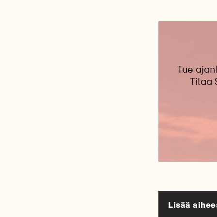
Tue ajan
Tilaa
Lisää aihee