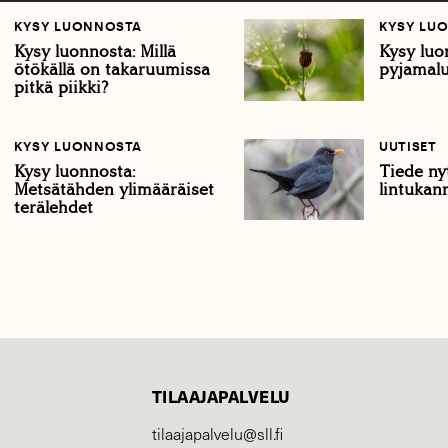
KYSY LUONNOSTA
KYSY LU
Kysy luonnosta: Millä
Kysy luo
ötökällä on takaruumissa
pyjamalu
pitkä piikki?
KYSY LUONNOSTA
UUTISET
Kysy luonnosta:
Tiede ny
Metsätähden ylimääräiset
lintukan
terälehdet
TILAAJAPALVELU
tilaajapalvelu@sll.fi