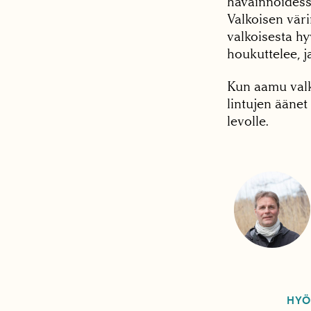
havainnoidessa
Valkoisen väri
valkoisesta hy
houkuttelee, j
Kun aamu valk
lintujen äänet
levolle.
HYÖ