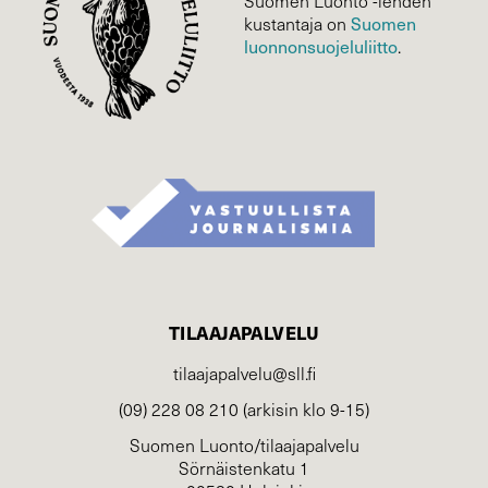
Suomen Luonto -lehden
Suomen
kustantaja on
luonnonsuojelu­liitto
.
TILAAJAPALVELU
tilaajapalvelu@sll.fi
(09) 228 08 210 (arkisin klo 9-15)
Suomen Luonto/tilaajapalvelu
Sörnäistenkatu 1