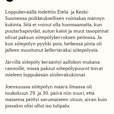
Loppukeväällä todettiin Etelä- ja Keski-
Suomessa poikkeuksellisen voimakas männyn
kukinta. Sitä ei voinut olla huomaamatta, kun
puutarhapöydät, auton katot ja muut tasopinnat
olivat paksun siitepölykerroksen peitossa. Ja
kun siitepölyn pyyhki pois, hetkessä pinta oli
jälleen muuttunut kellertäväksi siitepölystä.
Järvillä siitepöly kerääntyi aallokon mukana
rannoille, missä paksut siitepölypuurot toivat
mieleen loppukesän sinileväkukinnat.
Joensuussa siitepölyn määrä ilmassa oli
toukokuun 29. ja 30. päivä niin suuri, että
maisema peittyi savumaiseen utuun, aivan kuin
jossakin olisi ollut iso tulipalo.