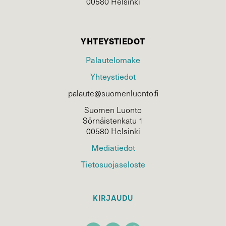
00580 Helsinki
YHTEYSTIEDOT
Palautelomake
Yhteystiedot
palaute@suomenluonto.fi
Suomen Luonto
Sörnäistenkatu 1
00580 Helsinki
Mediatiedot
Tietosuojaseloste
KIRJAUDU