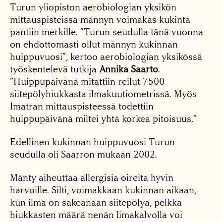
Turun yliopiston aerobiologian yksikön
mittauspisteissä männyn voimakas kukinta
pantiin merkille. ”Turun seudulla tänä vuonna
on ehdottomasti ollut männyn kukinnan
huippuvuosi”, kertoo aerobiologian yksikössä
työskentelevä tutkija
Annika Saarto
.
”Huippupäivänä mitattiin reilut 7500
siitepölyhiukkasta ilmakuutiometrissä. Myös
Imatran mittauspisteessä todettiin
huippupäivänä miltei yhtä korkea pitoisuus.”
Edellinen kukinnan huippuvuosi Turun
seudulla oli Saarron mukaan 2002.
Mänty aiheuttaa allergisia oireita hyvin
harvoille. Silti, voimakkaan kukinnan aikaan,
kun ilma on sakeanaan siitepölyä, pelkkä
hiukkasten määrä nenän limakalvolla voi