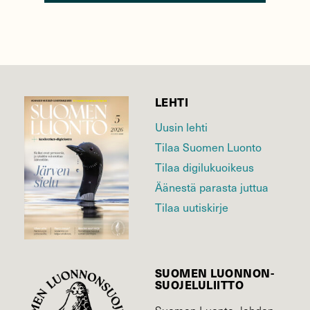
LEHTI
Uusin lehti
Tilaa Suomen Luonto
Tilaa digilukuoikeus
Äänestä parasta juttua
Tilaa uutiskirje
SUOMEN LUONNON­
SUOJELU­LIITTO