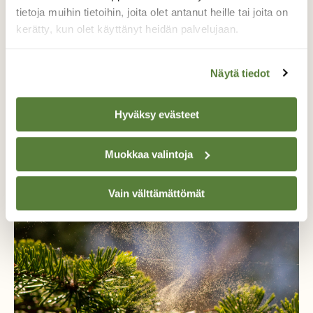
tietoja muihin tietoihin, joita olet antanut heille tai joita on
kerätty, kun olet käyttänyt heidän palvelujaan.
Näytä tiedot
KYSY LUONNOSTA
Digitilaajalle: Miksi männyllä on kaarnasta
Hyväksy evästeet
muodostunut rengas?
Muokkaa valintoja
Vain välttämättömät