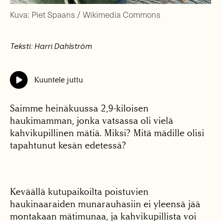
Kuva: Piet Spaans / Wikimedia Commons
Teksti: Harri Dahlström
Kuuntele juttu
Saimme heinäkuussa 2,9-kiloisen
haukimamman, jonka vatsassa oli vielä
kahvikupillinen mätiä. Miksi? Mitä mädille olisi
tapahtunut kesän edetessä?
Keväällä kutupaikoilta poistuvien
haukinaaraiden munarauhasiin ei yleensä jää
montakaan mätimunaa, ja kahvikupillista voi