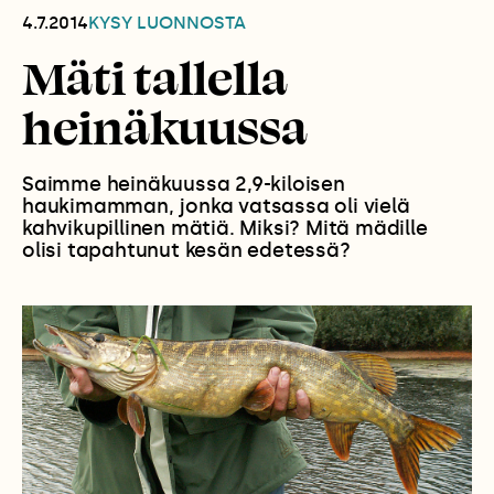
4.7.2014
KYSY LUONNOSTA
Mäti tallella
heinäkuussa
Saimme heinäkuussa 2,9-kiloisen
haukimamman, jonka vatsassa oli vielä
kahvikupillinen mätiä. Miksi? Mitä mädille
olisi tapahtunut kesän edetessä?