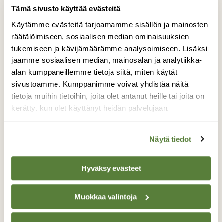
Tämä sivusto käyttää evästeitä
Käytämme evästeitä tarjoamamme sisällön ja mainosten
räätälöimiseen, sosiaalisen median ominaisuuksien
tukemiseen ja kävijämäärämme analysoimiseen. Lisäksi
jaamme sosiaalisen median, mainosalan ja analytiikka-
KYSY LUONNOSTA
alan kumppaneillemme tietoja siitä, miten käytät
Syövätkö täpläravut kalojen mädin?
sivustoamme. Kumppanimme voivat yhdistää näitä
tietoja muihin tietoihin, joita olet antanut heille tai joita on
kerätty, kun olet käyttänyt heidän palvelujaan.
Näytä tiedot
Hyväksy evästeet
Muokkaa valintoja