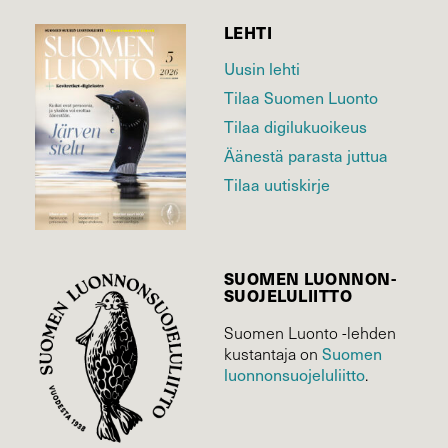
LEHTI
Uusin lehti
Tilaa Suomen Luonto
Tilaa digilukuoikeus
Äänestä parasta juttua
Tilaa uutiskirje
SUOMEN LUONNON­
SUOJELU­LIITTO
Suomen Luonto -lehden
Suomen
kustantaja on
luonnonsuojelu­liitto
.