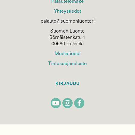
Palautelomake
Yhteystiedot
palaute@suomenluonto.fi
Suomen Luonto
Sörnäistenkatu 1
00580 Helsinki
Mediatiedot
Tietosuojaseloste
KIRJAUDU