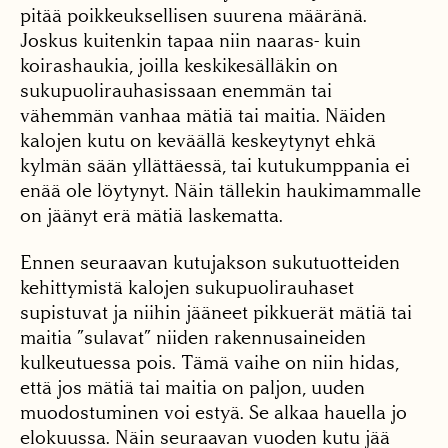
pitää poikkeuksellisen suurena määränä.
Joskus kuitenkin tapaa niin naaras- kuin
koirashaukia, joilla keskikesälläkin on
sukupuolirauhasissaan enemmän tai
vähemmän vanhaa mätiä tai maitia. Näiden
kalojen kutu on keväällä keskeytynyt ehkä
kylmän sään yllättäessä, tai kutukumppania ei
enää ole löytynyt. Näin tällekin haukimammalle
on jäänyt erä mätiä laskematta.
Ennen seuraavan kutujakson sukutuotteiden
kehittymistä kalojen sukupuolirauhaset
supistuvat ja niihin jääneet pikkuerät mätiä tai
maitia ”sulavat” niiden rakennusaineiden
kulkeutuessa pois. Tämä vaihe on niin hidas,
että jos mätiä tai maitia on paljon, uuden
muodostuminen voi estyä. Se alkaa hauella jo
elokuussa. Näin seuraavan vuoden kutu jää