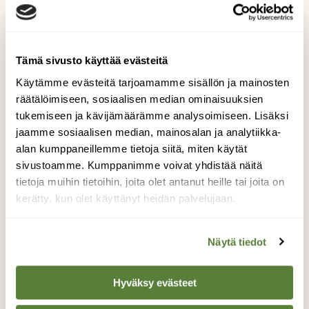
Lisää aiheesta
Tämä sivusto käyttää evästeitä
Käytämme evästeitä tarjoamamme sisällön ja mainosten
räätälöimiseen, sosiaalisen median ominaisuuksien
tukemiseen ja kävijämäärämme analysoimiseen. Lisäksi
jaamme sosiaalisen median, mainosalan ja analytiikka-
alan kumppaneillemme tietoja siitä, miten käytät
sivustoamme. Kumppanimme voivat yhdistää näitä
LEHDESSÄ
tietoja muihin tietoihin, joita olet antanut heille tai joita on
5/16
kerätty, kun olet käyttänyt heidän palvelujaan.
Tilaa lukuoikeus »
Näytä tiedot
Hyväksy evästeet