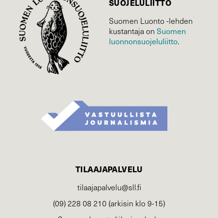
SUOJELU­LIITTO
Suomen Luonto -lehden
Suomen
kustantaja on
luonnonsuojelu­liitto
.
TILAAJAPALVELU
tilaajapalvelu@sll.fi
(09) 228 08 210 (arkisin klo 9-15)