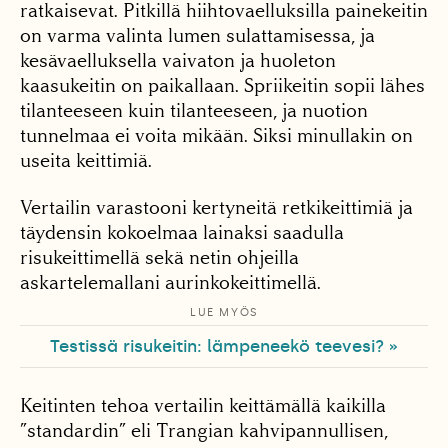
ratkaisevat. Pitkillä hiihtovaelluksilla painekeitin
on varma valinta lumen sulattamisessa, ja
kesävaelluksella vaivaton ja huoleton
kaasukeitin on paikallaan. Spriikeitin sopii lähes
tilanteeseen kuin tilanteeseen, ja nuotion
tunnelmaa ei voita mikään. Siksi minullakin on
useita keittimiä.
Vertailin varastooni kertyneitä retkikeittimiä ja
täydensin kokoelmaa lainaksi saadulla
risukeittimellä sekä netin ohjeilla
askartelemallani aurinkokeittimellä.
LUE MYÖS
Testissä risukeitin: lämpeneekö teevesi? »
Keitinten tehoa vertailin keittämällä kaikilla
”standardin” eli Trangian kahvipannullisen,