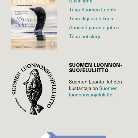
Uusin lehti
Tilaa Suomen Luonto
Tilaa digilukuoikeus
Äänestä parasta juttua
Tilaa uutiskirje
SUOMEN LUONNON­
SUOJELU­LIITTO
Suomen Luonto -lehden
Suomen
kustantaja on
luonnonsuojelu­liitto
.