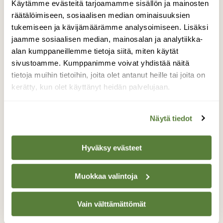
Käytämme evästeitä tarjoamamme sisällön ja mainosten
Testissä retkikeittimet: Millä pannu kuumaksi?
räätälöimiseen, sosiaalisen median ominaisuuksien
tukemiseen ja kävijämäärämme analysoimiseen. Lisäksi
jaamme sosiaalisen median, mainosalan ja analytiikka-
alan kumppaneillemme tietoja siitä, miten käytät
sivustoamme. Kumppanimme voivat yhdistää näitä
tietoja muihin tietoihin, joita olet antanut heille tai joita on
kerätty, kun olet käyttänyt heidän palvelujaan.
Näytä tiedot
Hyväksy evästeet
Muokkaa valintoja
RETKIVINKIT
Retkeilyn ympäristökuorma voi olla yllättävän
Vain välttämättömät
suuri – entä jos lähtisit seuraavalle retkelle
julkisilla?