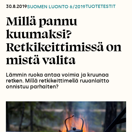
30.8.2019
TUOTETESTIT
SUOMEN LUONTO
6/2019
Millä pannu
kuumaksi?
Retkikeittimissä on
mistä valita
Lämmin ruoka antaa voimia ja kruunaa
retken. Millä retkikeittimellä ruuanlaitto
onnistuu parhaiten?