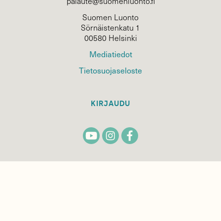
palaute@suomenluonto.fi
Suomen Luonto
Sörnäistenkatu 1
00580 Helsinki
Mediatiedot
Tietosuojaseloste
KIRJAUDU
TILAA
SUOMEN