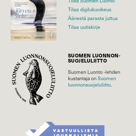
Tilaa Suomen Luonto
Tilaa digilukuoikeus
Äänestä parasta juttua
Tilaa uutiskirje
SUOMEN LUONNON­
SUOJELU­LIITTO
Suomen Luonto -lehden
Suomen
kustantaja on
luonnonsuojelu­liitto
.