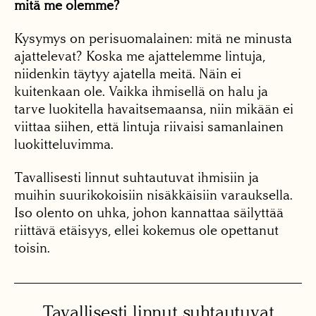
mitä me olemme?
Kysymys on perisuomalainen: mitä ne minusta
ajattelevat? Koska me ajattelemme lintuja,
niidenkin täytyy ajatella meitä. Näin ei
kuitenkaan ole. Vaikka ihmisellä on halu ja
tarve luokitella havaitsemaansa, niin mikään ei
viittaa siihen, että lintuja riivaisi samanlainen
luokitteluvimma.
Tavallisesti linnut suhtautuvat ihmisiin ja
muihin suurikokoisiin nisäkkäisiin varauksella.
Iso olento on uhka, johon kannattaa säilyttää
riittävä etäisyys, ellei kokemus ole opettanut
toisin.
Tavallisesti linnut suhtautuvat