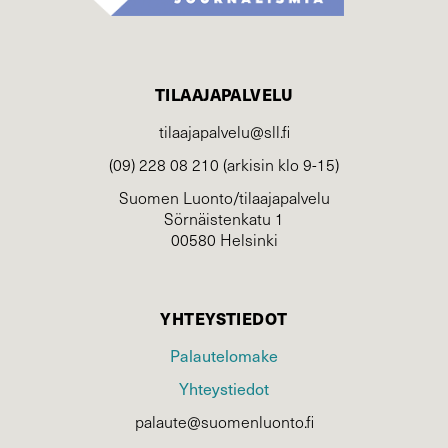
TILAAJAPALVELU
tilaajapalvelu@sll.fi
(09) 228 08 210 (arkisin klo 9-15)
Suomen Luonto/tilaajapalvelu
Sörnäistenkatu 1
00580 Helsinki
YHTEYSTIEDOT
Palautelomake
Yhteystiedot
palaute@suomenluonto.fi