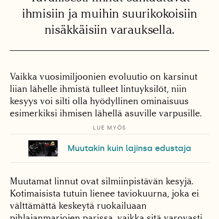
ihmisiin ja muihin suurikokoisiin
nisäkkäisiin varauksella.
Vaikka vuosimiljoonien evoluutio on karsinut
liian lähelle ihmistä tulleet lintuyksilöt, niin
kesyys voi silti olla hyödyllinen ominaisuus
esimerkiksi ihmisen lähellä asuville varpusille.
LUE MYÖS
Muutakin kuin lajinsa edustaja
Muutamat linnut ovat silmiinpistävän kesyjä.
Kotimaisista tutuin lienee taviokuurna, joka ei
välttämättä keskeytä ruokailuaan
pihlajanmarjojen parissa, vaikka sitä varovasti