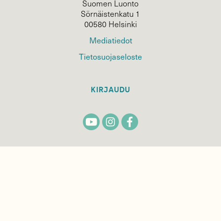
Suomen Luonto
Sörnäistenkatu 1
00580 Helsinki
Mediatiedot
Tietosuojaseloste
KIRJAUDU
TILAA
SUOMEN
LUONNON
UUTIS­KIRJE