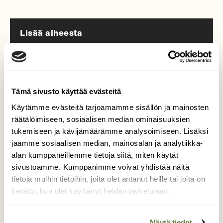
Lisää aiheesta
Tämä sivusto käyttää evästeitä
Käytämme evästeitä tarjoamamme sisällön ja mainosten
räätälöimiseen, sosiaalisen median ominaisuuksien
tukemiseen ja kävijämäärämme analysoimiseen. Lisäksi
jaamme sosiaalisen median, mainosalan ja analytiikka-
alan kumppaneillemme tietoja siitä, miten käytät
sivustoamme. Kumppanimme voivat yhdistää näitä
tietoja muihin tietoihin, joita olet antanut heille tai joita on
kerätty, kun olet käyttänyt heidän palvelujaan.
KYSY LUONNOSTA
Kysy luonnosta: Osaako pyjamalude lentää?
Näytä tiedot