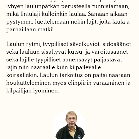
lyhyen laulunpätkän perusteella tunnistamaan,
mikä lintulaji kulloinkin laulaa. Samaan aikaan
pystymme luettelemaan nekin lajit, joita laulaja
parhaillaan matkii.
Laulun rytmi, tyypilliset sävelkuviot, sidos­äänet
sekä lauluun sisältyvät kutsu- ja varoitusäänet
sekä lajille tyypilliset äänensävyt paljastavat
lajin niin naaraalle kuin kilpailevalle
koiraallekin. Laulun tarkoitus on paitsi naaraan
houkutteleminen myös elinpiirin varaaminen ja
kilpailijan lyöminen.