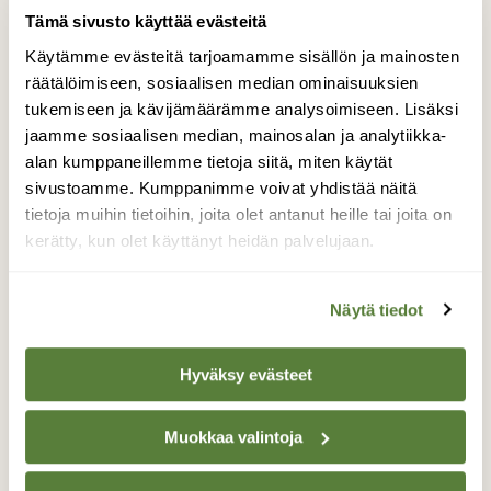
Tämä sivusto käyttää evästeitä
Käytämme evästeitä tarjoamamme sisällön ja mainosten
räätälöimiseen, sosiaalisen median ominaisuuksien
tukemiseen ja kävijämäärämme analysoimiseen. Lisäksi
jaamme sosiaalisen median, mainosalan ja analytiikka-
alan kumppaneillemme tietoja siitä, miten käytät
LINNUT
sivustoamme. Kumppanimme voivat yhdistää näitä
Peippo ja kolme muuta – testaa, erotatko
tietoja muihin tietoihin, joita olet antanut heille tai joita on
samankaltaiset äänet
kerätty, kun olet käyttänyt heidän palvelujaan.
Näytä tiedot
Hyväksy evästeet
Muokkaa valintoja