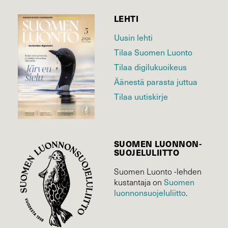
LEHTI
Uusin lehti
Tilaa Suomen Luonto
Tilaa digilukuoikeus
Äänestä parasta juttua
Tilaa uutiskirje
SUOMEN LUONNON­
SUOJELU­LIITTO
Suomen Luonto -lehden
Suomen
kustantaja on
luonnonsuojelu­liitto
.