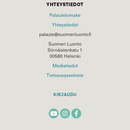
YHTEYSTIEDOT
Palautelomake
Yhteystiedot
palaute@suomenluonto.fi
Suomen Luonto
Sörnäistenkatu 1
00580 Helsinki
Mediatiedot
Tietosuojaseloste
KIRJAUDU