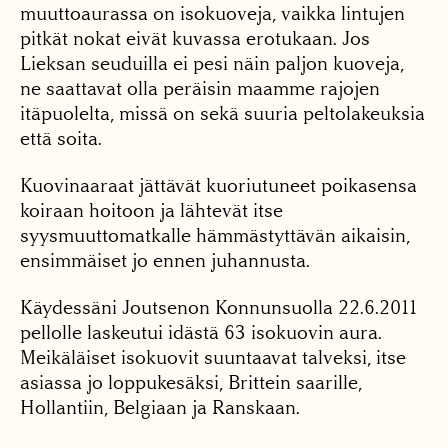
muuttoaurassa on isokuoveja, vaikka lintujen
pitkät nokat eivät kuvassa erotukaan. Jos
Lieksan seuduilla ei pesi näin paljon kuoveja,
ne saattavat olla peräisin maamme rajojen
itäpuolelta, missä on sekä suuria peltolakeuksia
että soita.
Kuovinaaraat jättävät kuoriutuneet poikasensa
koiraan hoitoon ja lähtevät itse
syysmuuttomatkalle hämmästyttävän aikaisin,
ensimmäiset jo ennen juhannusta.
Käydessäni Joutsenon Konnunsuolla 22.6.2011
pellolle laskeutui idästä 63 isokuovin aura.
Meikäläiset isokuovit suuntaavat talveksi, itse
asiassa jo loppukesäksi, Brittein saarille,
Hollantiin, Belgiaan ja Ranskaan.