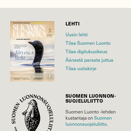
LEHTI
Uusin lehti
Tilaa Suomen Luonto
Tilaa digilukuoikeus
Äänestä parasta juttua
Tilaa uutiskirje
SUOMEN LUONNON­
SUOJELU­LIITTO
Suomen Luonto -lehden
kustantaja on
Suomen
luonnonsuojelu­liitto
.