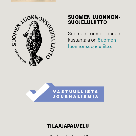
SUOMEN LUONNON­
SUOJELU­LIITTO
Suomen Luonto -lehden
Suomen
kustantaja on
luonnonsuojelu­liitto
.
TILAAJAPALVELU