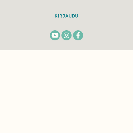
KIRJAUDU
TILAA
SUOMEN
LUONNON
UUTIS­KIRJE
Sähköpostiosoite
Hyväksyn tietojeni käytön uutiskirjeen