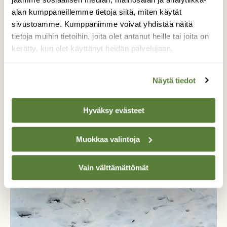
alan kumppaneillemme tietoja siitä, miten käytät
sivustoamme. Kumppanimme voivat yhdistää näitä
tietoja muihin tietoihin, joita olet antanut heille tai joita on
kerätty, kun olet käyttänyt heidän palvelujaan.
Näytä tiedot
Hyväksy evästeet
NISÄKKÄÄT
Nyt luontoon: Seuraa myyrien runsautta
Muokkaa valintoja
Vain välttämättömät