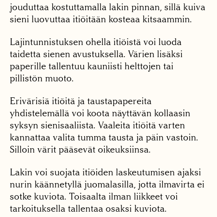
jouduttaa kostuttamalla lakin pinnan, sillä kuiva
sieni luovuttaa itiöitään kosteaa kitsaammin.
Lajintunnistuksen ohella itiöistä voi luoda
taidetta sienen avustuksella. Värien lisäksi
paperille tallentuu kauniisti helttojen tai
pillistön muoto.
Erivärisiä itiöitä ja taustapapereita
yhdistelemällä voi koota näyttävän kollaasin
syksyn sienisaaliista. Vaaleita itiöitä varten
kannattaa valita tumma tausta ja päin vastoin.
Silloin värit pääsevät oikeuksiinsa.
Lakin voi suojata itiöiden laskeutumisen ajaksi
nurin käännetyllä juomalasilla, jotta ilmavirta ei
sotke kuviota. Toisaalta ilman liikkeet voi
tarkoituksella tallentaa osaksi kuviota.