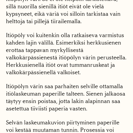
sillä nuorilla sienillä itiöt eivät ole vielä
kypsyneet, eikä väriä voi silloin tarkistaa vain
helttoja tai pillejä tiirailemalla.
Itiöpöly voi kuitenkin olla ratkaiseva varmistus
kahden lajin välillä. Esimerkiksi herkkusienen
erottaa tappavan myrkyllisestä
valkokärpässienestä itiöpölyn värin perusteella.
Herkkusienellä itiöt ovat tummanruskeat ja
valkokärpässienellä valkoiset.
Itiöpölyn värin saa parhaiten selville ottamalla
itiö­laskeuman paperille talteen. Sienen jalkaosa
täytyy ensin poistaa, jotta lakin alapinnan saa
asetettua tiiviisti paperia vasten.
Selvän laskeumakuvion piirtyminen paperille
voi kestää muutaman tunnin. Prosessia voi