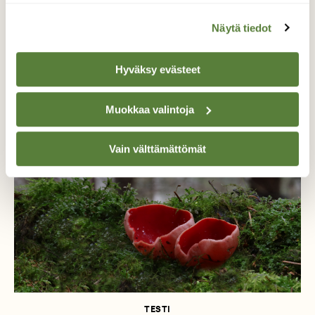
Näytä tiedot
SIENET
Sata sientä lautasella
Hyväksy evästeet
Muokkaa valintoja
Vain välttämättömät
TESTI