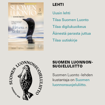
LEHTI
Uusin lehti
Tilaa Suomen Luonto
Tilaa digilukuoikeus
Äänestä parasta juttua
Tilaa uutiskirje
SUOMEN LUONNON­
SUOJELU­LIITTO
Suomen Luonto -lehden
Suomen
kustantaja on
luonnonsuojelu­liitto
.