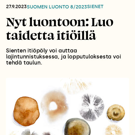
27.9.2023
SIENET
SUOMEN LUONTO
8/2023
Nyt luontoon: Luo
taidetta itiöillä
Sienten itiöpöly voi auttaa
lajintunnistuksessa, ja lopputuloksesta voi
tehdä taulun.