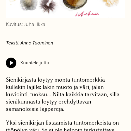
Kuvitus: Juha Ilkka
Teksti: Anna Tuominen
Kuuntele juttu
Sienikirjasta löytyy monta tuntomerkkiä
kullekin lajille: lakin muoto ja väri, jalan
kuviointi, tuoksu… Niitä kaikkia tarvitaan, sillä
sienikunnasta löytyy erehdyttävän
samanoloisia lajipareja.
Yksi sienikirjan listaamista tuntomerkeistä on
itiöpölyn väri. Se ei ole helpoin tarkistettava,