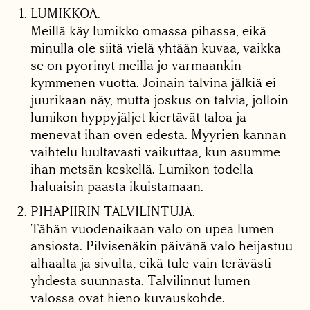
LUMIKKOA.
Meillä käy lumikko omassa pihassa, eikä
minulla ole siitä vielä yhtään kuvaa, vaikka
se on pyörinyt meillä jo varmaankin
kymmenen vuotta. Joinain talvina jälkiä ei
juurikaan näy, mutta joskus on talvia, jolloin
lumikon hyppyjäljet kiertävät taloa ja
menevät ihan oven edestä. Myyrien kannan
vaihtelu luultavasti vaikuttaa, kun asumme
ihan metsän keskellä. Lumikon todella
haluaisin päästä ikuistamaan.
PIHAPIIRIN TALVILINTUJA.
Tähän vuodenaikaan valo on upea lumen
ansiosta. Pilvisenäkin päivänä valo heijastuu
alhaalta ja sivulta, eikä tule vain terävästi
yhdestä suunnasta. Talvilinnut lumen
valossa ovat hieno kuvauskohde.