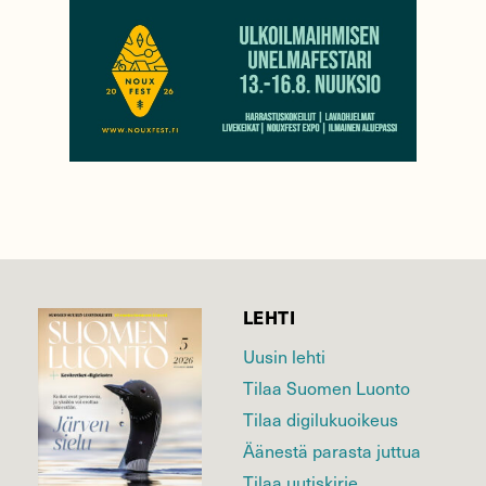
LEHTI
Uusin lehti
Tilaa Suomen Luonto
Tilaa digilukuoikeus
Äänestä parasta juttua
Tilaa uutiskirje