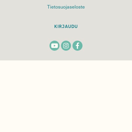
Tietosuojaseloste
KIRJAUDU
TILAA
SUOMEN
LUONNON
UUTIS­KIRJE
Sähköpostiosoite