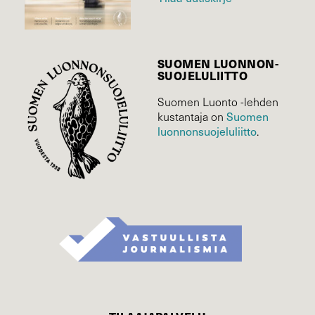
SUOMEN LUONNON­
SUOJELU­LIITTO
Suomen Luonto -lehden
Suomen
kustantaja on
luonnonsuojelu­liitto
.