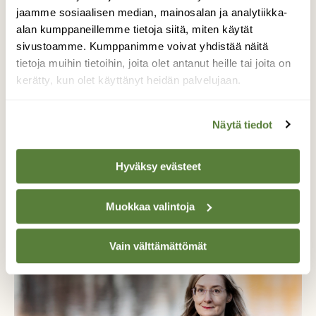
jaamme sosiaalisen median, mainosalan ja analytiikka-
alan kumppaneillemme tietoja siitä, miten käytät
sivustoamme. Kumppanimme voivat yhdistää näitä
tietoja muihin tietoihin, joita olet antanut heille tai joita on
kerätty, kun olet käyttänyt heidän palvelujaan.
Näytä tiedot
RETKEILY
Hyväksy evästeet
Harrastuksista parhain – nostalgiset kuvat
näyttävät, miten luontoa on harrastettu
Muokkaa valintoja
Suomessa
Vain välttämättömät