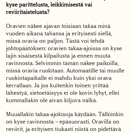
kyse parittelusta, leikkimisestä vai
reviiritaistelusta?
Oravien näkee ajavan toisiaan takaa minä
vuoden aikana tahansa ja erityisesti siellä,
missä oravia on paljon. Tästä voi tehdä
johtopäätöksen: oravien takaa-ajoissa on kyse
lajin sisäisestä kilpailusta ja ennen muuta
ravinnosta. Selvimmin tämän näkee paikoilla,
missä oravia ruokitaan. Automaatille tai muulle
ruokintapaikalle ei mahdu kuin yksi orava
kerrallaan. Ja jos kuitenkin toinen yrittää
lähestyä, sietoetäisyys ei ole kovin lyhyt, ellei
kummallakin ole aivan kiljuva nälkä.
Muuallakin takaa-ajokisoja käydään. Tällöinkin
on kyse ravinnosta – epäsuorasti. Oravilla on
reviirit, ja erityisen tiukasti niistä on pidettävä