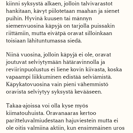
kiinni syksystä alkaen, jolloin talvivarastot
hankitaan, kävyt piilotetaan maahan ja sienet
puihin. Hyvinä kuusen tai männyn
siemenvuosina käpyjä on tarjolla puissakin
riittämiin, mutta eivätpä oravat silloinkaan
toisiaan lähituntumassa siedä.
Niinä vuosina, jolloin käpyjä ei ole, oravat
joutuvat selviytymään hätäravinnolla ja
reviirinpuolustus ei liene kovin kiivasta, koska
vapaampi liikkuminen edistää selviämistä.
Käpykatovuosina vain pieni vähemmistö
oravista selviytyy syksystä kevääseen.
Takaa-ajoissa voi olla kyse myös
kiimatouhuista. Oravanaaras kertoo
paritteluvalmiudestaan hajuviestein mutta ei
ole oitis valmiina aktiin, kun ensimmäinen uros