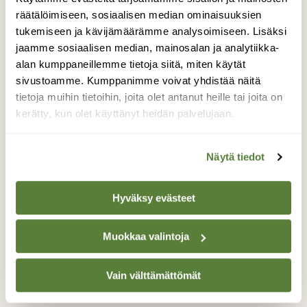
räätälöimiseen, sosiaalisen median ominaisuuksien
Lisää aiheesta
tukemiseen ja kävijämäärämme analysoimiseen. Lisäksi
jaamme sosiaalisen median, mainosalan ja analytiikka-
alan kumppaneillemme tietoja siitä, miten käytät
sivustoamme. Kumppanimme voivat yhdistää näitä
tietoja muihin tietoihin, joita olet antanut heille tai joita on
kerätty, kun olet käyttänyt heidän palvelujaan.
Näytä tiedot
Hyväksy evästeet
Muokkaa valintoja
NISÄKKÄÄT
Vain välttämättömät
Miten käy metsäoravan?