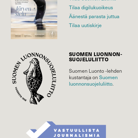
Tilaa digilukuoikeus
Äänestä parasta juttua
Tilaa uutiskirje
SUOMEN LUONNON­
SUOJELU­LIITTO
Suomen Luonto -lehden
Suomen
kustantaja on
luonnonsuojelu­liitto
.