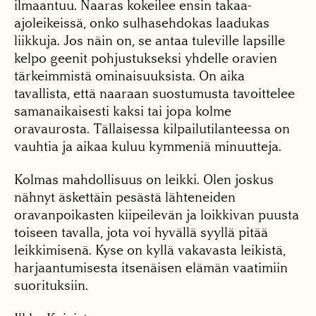
ilmaantuu. Naaras kokeilee ensin takaa-
ajoleikeissä, onko sulhasehdokas laadukas
liikkuja. Jos näin on, se antaa tuleville lapsille
kelpo geenit pohjustukseksi yhdelle oravien
tärkeimmistä ominaisuuksista. On aika
tavallista, että naaraan suostumusta tavoittelee
samanaikaisesti kaksi tai jopa kolme
oravaurosta. Tällaisessa kilpailutilanteessa on
vauhtia ja aikaa kuluu kymmeniä minuutteja.
Kolmas mahdollisuus on leikki. Olen joskus
nähnyt äskettäin pesästä lähteneiden
oravanpoikasten kiipeilevän ja loikkivan puusta
toiseen tavalla, jota voi hyvällä syyllä pitää
leikkimisenä. Kyse on kyllä vakavasta leikistä,
harjaantumisesta itsenäisen elämän vaatimiin
suorituksiin.