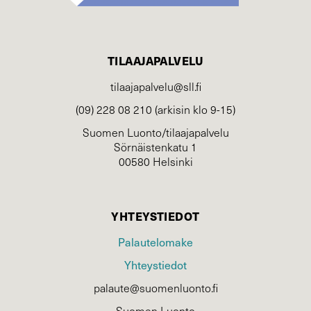
TILAAJAPALVELU
tilaajapalvelu@sll.fi
(09) 228 08 210 (arkisin klo 9-15)
Suomen Luonto/tilaajapalvelu
Sörnäistenkatu 1
00580 Helsinki
YHTEYSTIEDOT
Palautelomake
Yhteystiedot
palaute@suomenluonto.fi
Suomen Luonto