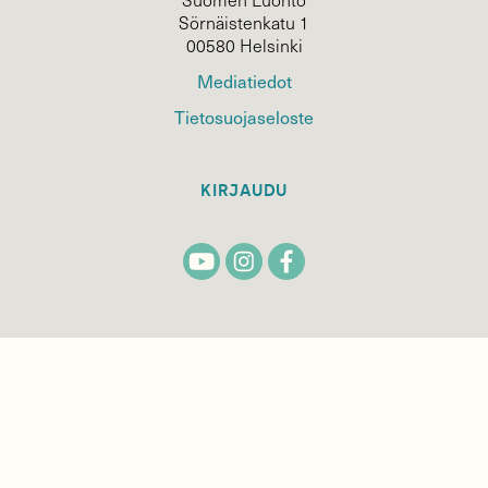
Sörnäistenkatu 1
00580 Helsinki
Mediatiedot
Tietosuojaseloste
KIRJAUDU
TILAA
SUOMEN
LUONNON
UUTIS­KIRJE