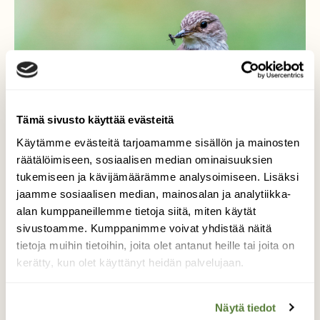
Tämä sivusto käyttää evästeitä
Käytämme evästeitä tarjoamamme sisällön ja mainosten
räätälöimiseen, sosiaalisen median ominaisuuksien
tukemiseen ja kävijämäärämme analysoimiseen. Lisäksi
jaamme sosiaalisen median, mainosalan ja analytiikka-
KYSY LUONNOSTA
alan kumppaneillemme tietoja siitä, miten käytät
Kysy luonnosta: Mikä lintu lentää paikallaan?
sivustoamme. Kumppanimme voivat yhdistää näitä
tietoja muihin tietoihin, joita olet antanut heille tai joita on
kerätty, kun olet käyttänyt heidän palvelujaan.
Näytä tiedot