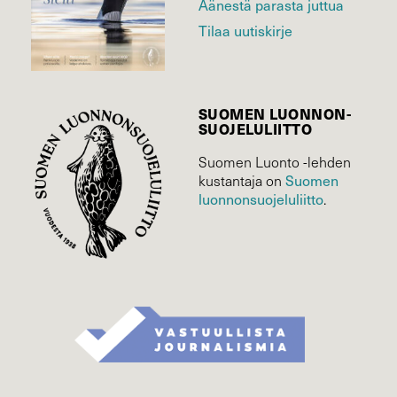
Äänestä parasta juttua
Tilaa uutiskirje
SUOMEN LUONNON­
SUOJELU­LIITTO
Suomen Luonto -lehden
kustantaja on
Suomen
luonnonsuojelu­liitto
.