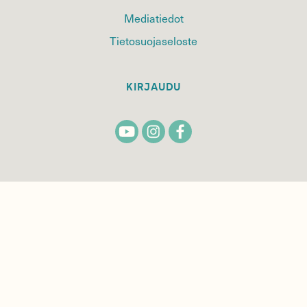
Mediatiedot
Tietosuojaseloste
KIRJAUDU
TILAA
SUOMEN
LUONNON
UUTIS­KIRJE
Sähköpostiosoite