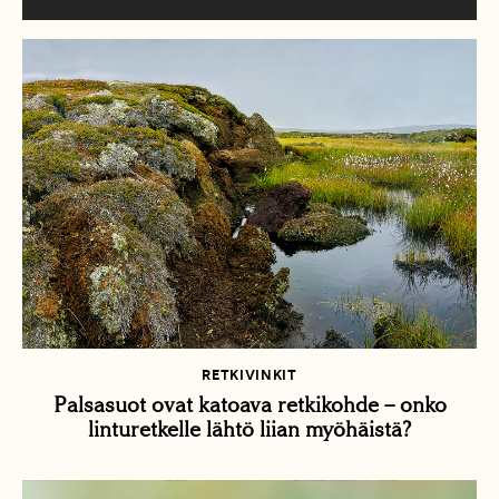
RETKIVINKIT
Palsasuot ovat katoava retkikohde – onko
linturetkelle lähtö liian myöhäistä?