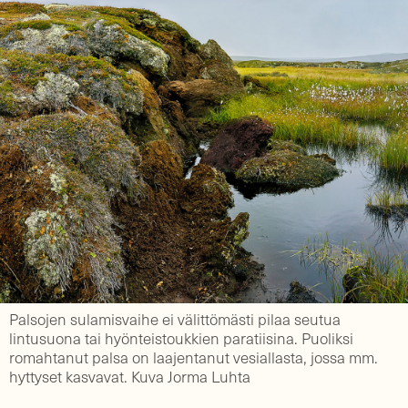
Palsojen sulamisvaihe ei välittömästi pilaa seutua
lintusuona tai hyönteistoukkien paratiisina. Puoliksi
romahtanut palsa on laajentanut vesiallasta, jossa mm.
hyttyset kasvavat. Kuva Jorma Luhta