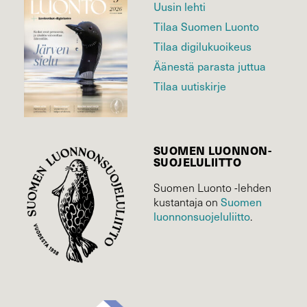
Uusin lehti
Tilaa Suomen Luonto
Tilaa digilukuoikeus
Äänestä parasta juttua
Tilaa uutiskirje
SUOMEN LUONNON­
SUOJELU­LIITTO
Suomen Luonto -lehden
Suomen
kustantaja on
luonnonsuojelu­liitto
.