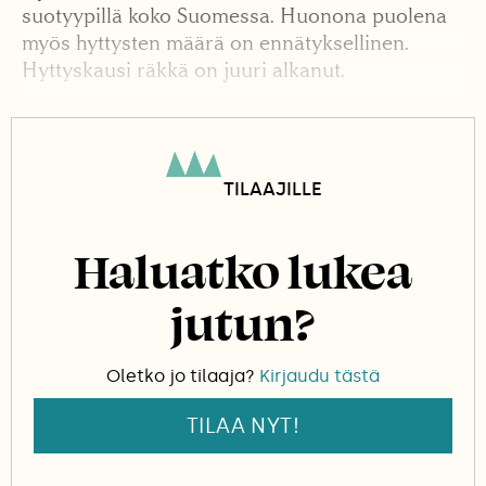
suotyypillä koko Suomessa. Huonona puolena
myös hyttysten määrä on ennätyksellinen.
Hyttyskausi räkkä on juuri alkanut.
Palsasuon palsa näyttää ulospäin varpujen sekä
jäkälän peittämältä turvekummulta. Pinnan alla
piilee monen metrin paksuinen linssimäinen jää
TILAAJILLE
Haluatko lukea
jutun?
Oletko jo tilaaja?
Kirjaudu tästä
TILAA NYT!