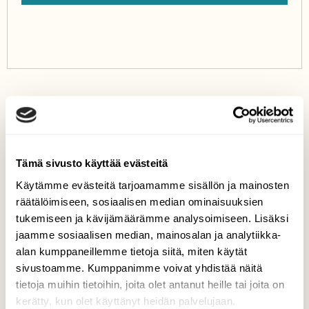
Tämä sivusto käyttää evästeitä
Käytämme evästeitä tarjoamamme sisällön ja mainosten
räätälöimiseen, sosiaalisen median ominaisuuksien
Teksti
tukemiseen ja kävijämäärämme analysoimiseen. Lisäksi
Jorma Luhta
jaamme sosiaalisen median, mainosalan ja analytiikka-
alan kumppaneillemme tietoja siitä, miten käytät
Jorma Luhta on Haukiputaalla asuva pitkän linjan
sivustoamme. Kumppanimme voivat yhdistää näitä
luontokuvaaja.
tietoja muihin tietoihin, joita olet antanut heille tai joita on
kerätty, kun olet käyttänyt heidän palvelujaan.