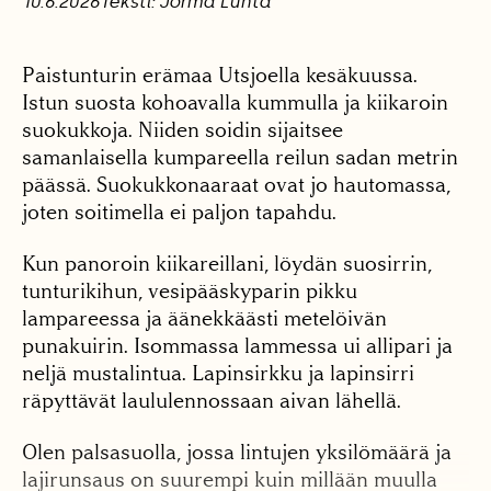
10.6.2026
Teksti: Jorma Luhta
Paistunturin erämaa Utsjoella kesäkuussa.
Istun suosta kohoavalla kummulla ja kiikaroin
suokukkoja. Niiden soidin sijaitsee
samanlaisella kumpareella reilun sadan metrin
päässä. Suokukkonaaraat ovat jo hautomassa,
joten soitimella ei paljon tapahdu.
Kun panoroin kiikareillani, löydän suosirrin,
tunturikihun, vesipääskyparin pikku
lampareessa ja äänekkäästi metelöivän
punakuirin. Isommassa lammessa ui allipari ja
neljä mustalintua. Lapinsirkku ja lapinsirri
räpyttävät laululennossaan aivan lähellä.
Olen palsasuolla, jossa lintujen yksilömäärä ja
lajirunsaus on suurempi kuin millään muulla