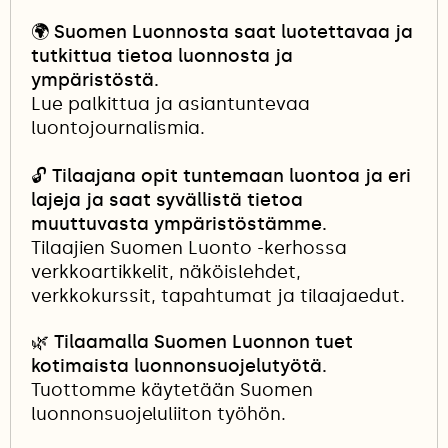
🌍
Suomen Luonnosta saat luotettavaa ja
tutkittua tietoa luonnosta ja
ympäristöstä.
Lue palkittua ja asiantuntevaa
luontojournalismia.
🔓
Tilaajana opit tuntemaan luontoa ja eri
lajeja ja saat syvällistä tietoa
muuttuvasta ympäristöstämme.
Tilaajien Suomen Luonto -kerhossa
verkkoartikkelit, näköislehdet,
verkkokurssit, tapahtumat ja tilaajaedut.
🌿 Tilaamalla Suomen Luonnon tuet
kotimaista luonnonsuojelutyötä.
Tuottomme käytetään Suomen
luonnonsuojeluliiton työhön.