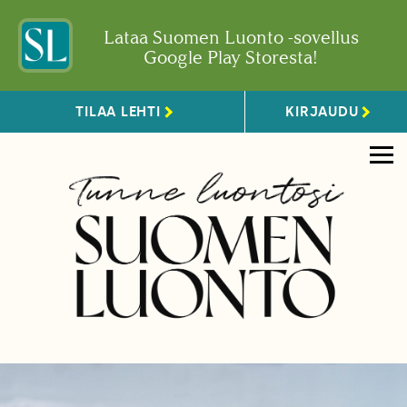
Lataa Suomen Luonto -sovellus
Google Play Storesta!
TILAA LEHTI
KIRJAUDU