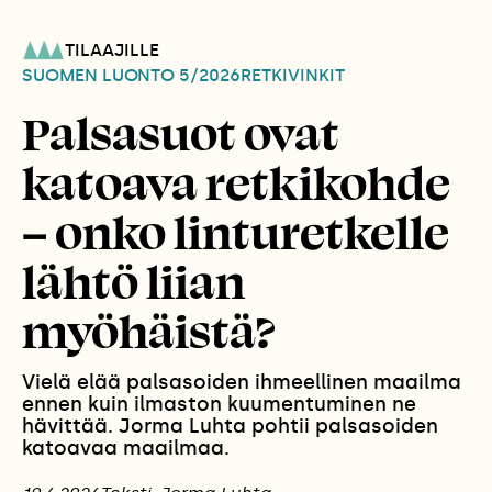
TILAAJILLE
SUOMEN LUONTO
5/2026
RETKIVINKIT
Palsasuot ovat
katoava retkikohde
– onko linturetkelle
lähtö liian
myöhäistä?
Vielä elää palsasoiden ihmeellinen maailma
ennen kuin ilmaston kuumentuminen ne
hävittää. Jorma Luhta pohtii palsasoiden
katoavaa maailmaa.