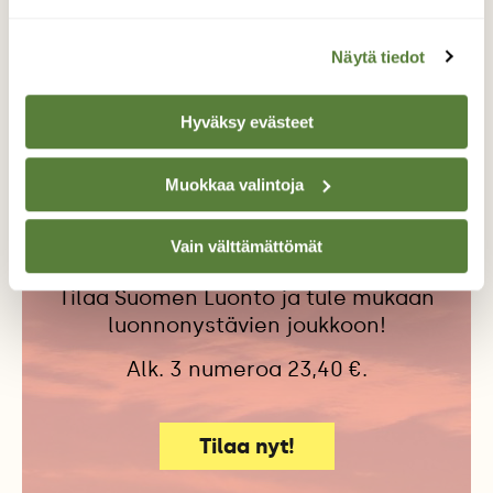
ILMASTONMUUTOS
LINNUT
Näytä tiedot
PALSASUOT
Hyväksy evästeet
Muokkaa valintoja
Tilaa Suomen Luonto
Tue ajankohtaista ja asiantuntevaa
Vain välttämättömät
luonto- ja ympäristöjournalismia.
Tilaa Suomen Luonto ja tule mukaan
luonnonystävien joukkoon!
Alk. 3 numeroa 23,40 €.
Tilaa nyt!