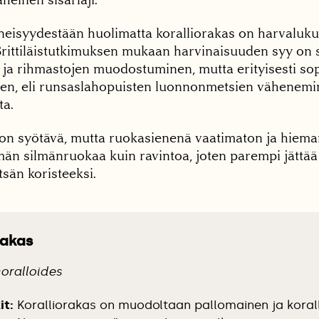
nneisyydestään huolimatta koralliorakas on harvaluk
rittiläistutkimuksen mukaan harvinaisuuden syy on s
s ja rihmastojen muodostuminen, mutta erityisesti so
jen, eli runsaslahopuisten luonnonmetsien vähenemi
ta.
on syötävä, mutta ruokasienenä vaatimaton ja hieman 
än silmänruokaa kuin ravintoa, joten parempi jättä
sän koristeeksi.
rakas
oralloides
it:
Koralliorakas on muodoltaan pallomainen ja korall