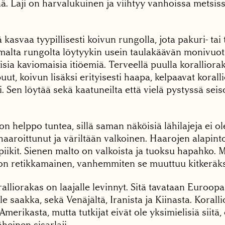
ä. Laji on harvalukuinen ja viihtyy vanhoissa metsiss
 kasvaa tyypillisesti koivun rungolla, jota pakuri- tai
malta rungolta löytyykin usein taulakäävän monivuoti
ia kaviomaisia itiöemiä. Terveellä puulla korallioraka
uut, koivun lisäksi erityisesti haapa, kelpaavat koral
. Sen löytää sekä kaatuneilta että vielä pystyssä seiso
on helppo tuntea, sillä saman näköisiä lähilajeja ei ol
aaroittunut ja väriltään valkoinen. Haarojen alapinto
iikit. Sienen malto on valkoista ja tuoksu hapahko. 
 on retikkamainen, vanhemmiten se muuttuu kitkeräks
alliorakas on laajalle levinnyt. Sitä tavataan Euroop
le saakka, sekä Venäjältä, Iranista ja Kiinasta. Koral
merikasta, mutta tutkijat eivät ole yksimielisiä siitä
äheinen sisarlaji.