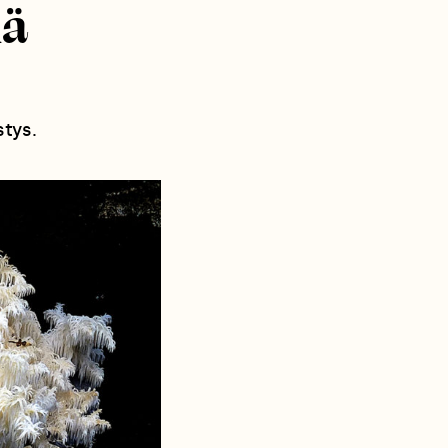
lä
stys.