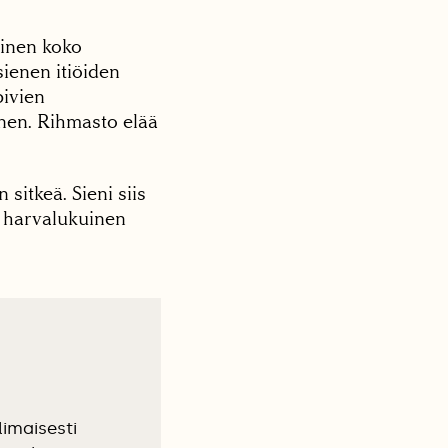
uinen koko
ienen itiöiden
pivien
nen. Rihmasto elää
sitkeä. Sieni siis
ä harvalukuinen
imaisesti