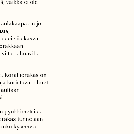
ä, vaikka ei ole
 taulakääpä on jo
sia,
s ei siis kasva.
liorakkaan
vilta, lahoavilta
e. Koralliorakas on
ja koristavat ohuet
Maultaan
i.
an pyökkimetsistä
liorakas tunnetaan
, onko kyseessä