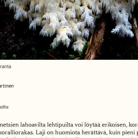
ranta
artinen
uttu
etsien lahoavilta lehtipuilta voi löytää erikoisen, kor
koralliorakas. Laji on huomiota herättävä, kuin pieni p