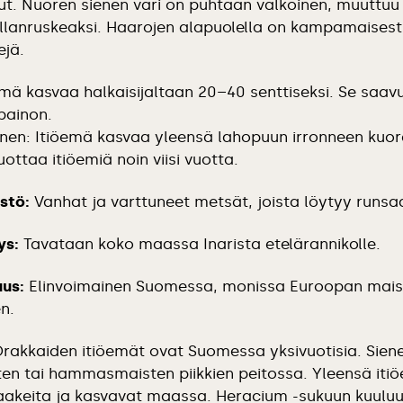
ut. Nuoren sienen väri on puhtaan valkoinen, muuttu
llanruskeaksi. Haarojen alapuolella on kampamaisesti
ejä.
mä kasvaa halkaisijaltaan 20–40 senttiseksi. Se saav
 painon.
nen: Itiöemä kasvaa yleensä lahopuun irronneen kuore
ottaa itiöemiä noin viisi vuotta.
stö:
Vanhat ja varttuneet metsät, joista löytyy runsa
ys:
Tavataan koko maassa Inarista etelärannikolle.
us:
Elinvoimainen Suomessa, monissa Euroopan mai
n.
rakkaiden itiöemät ovat Suomessa yksivuotisia. Sien
en tai hammasmaisten piikkien peitossa. Yleensä iti
 laakeita ja kasvavat maassa. Heracium -sukuun kuuluu 1