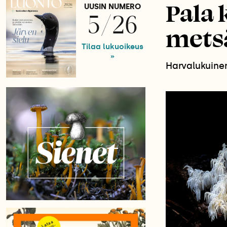
Pala 
UUSIN NUMERO
5/26
mets
Tilaa lukuoikeus
»
Harvalukuinen