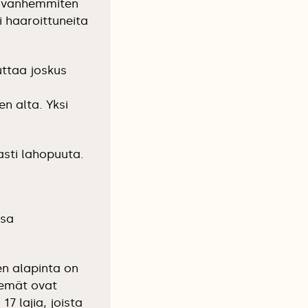
u vanhemmiten
 haaroittuneita
uttaa joskus
n alta. Yksi
asti lahopuuta.
ssa
en alapinta on
öemät ovat
7 lajia, joista