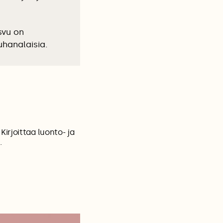
svu on
uhanalaisia.
irjoittaa luonto- ja
.