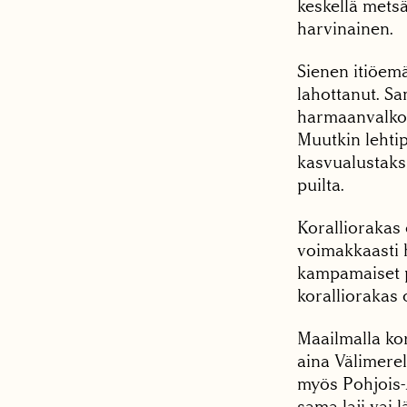
keskellä metsä
harvinainen.
Sienen itiöemä
lahottanut. Sa
harmaanvalkois
Muutkin lehtip
kasvualustaksi
puilta.
Koralliorakas 
voimakkaasti h
kampamaiset p
koralliorakas
Maailmalla kor
aina Välimerel
myös Pohjois-A
sama laji vai l