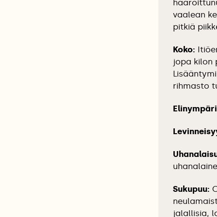
haaroittun
vaalean ke
pitkiä piikk
Koko:
Itiöe
jopa kilon
Lisääntymi
rihmasto tu
Elinympäri
Levinneisy
Uhanalaisu
uhanalaine
Sukupuu:
O
neulamaist
jalallisia,