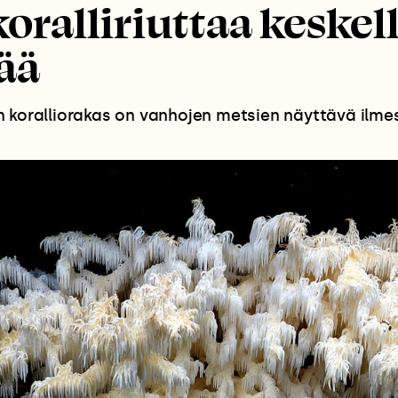
koralliriuttaa keskel
ää
 koralliorakas on vanhojen metsien näyttävä ilme