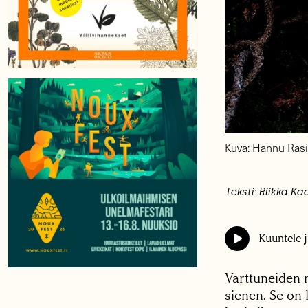
Kuva: Hannu Rasi
Teksti: Riikka Ka
Kuuntele j
Varttuneiden m
sienen. Se on 