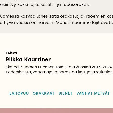
iintyy kaksi lajia, koralli- ja tupasorakas.
uomessa kasvaa lähes sata orakaslajia. Itiöemien ka
, ja hyviä vuosia on harvoin. Monet maamme lajit ovat 
Teksti
Riikka Kaartinen
Ekologi, Suomen Luonnon toimittaja vuosina 2017–2024. K
tiedeaiheista, vapaa-ajalla harrastaa lintuja ja retkeilee
LAHOPUU
ORAKKAAT
SIENET
VANHAT METSÄT