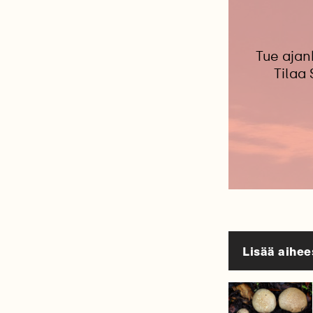
Tue ajan
Tilaa
Lisää aihee