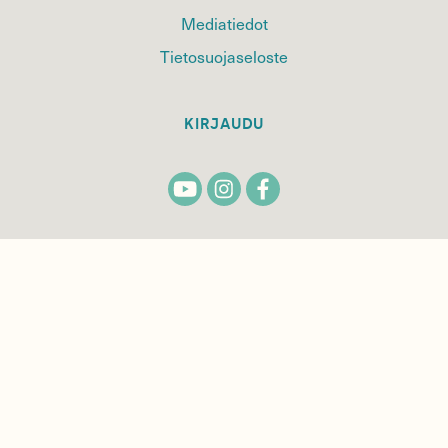
Mediatiedot
Tietosuojaseloste
KIRJAUDU
TILAA
SUOMEN
LUONNON
UUTIS­KIRJE
Sähköpostiosoite