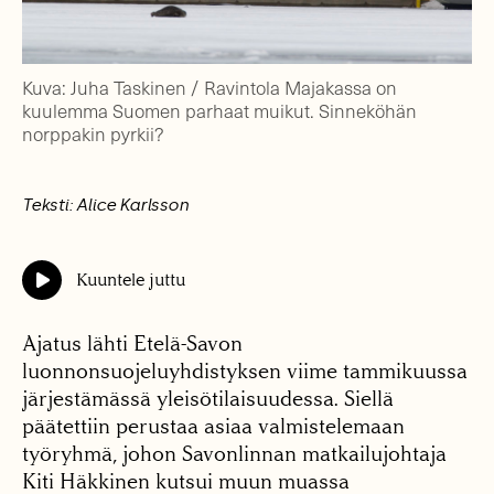
Kuva: Juha Taskinen / Ravintola Majakassa on
kuulemma Suomen parhaat muikut. Sinneköhän
norppakin pyrkii?
Teksti: Alice Karlsson
Kuuntele juttu
Ajatus lähti Etelä-Savon
luonnonsuojeluyhdistyksen viime tammikuussa
järjestämässä yleisötilaisuudessa. Siellä
päätettiin perustaa asiaa valmistelemaan
työryhmä, johon Savonlinnan matkailujohtaja
Kiti Häkkinen kutsui muun muassa