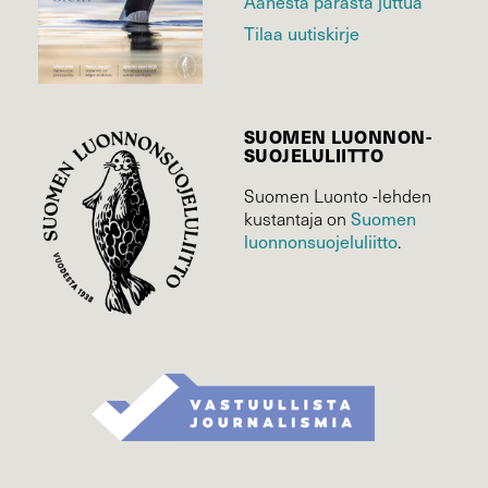
Äänestä parasta juttua
Tilaa uutiskirje
SUOMEN LUONNON­
SUOJELU­LIITTO
Suomen Luonto -lehden
Suomen
kustantaja on
luonnonsuojelu­liitto
.