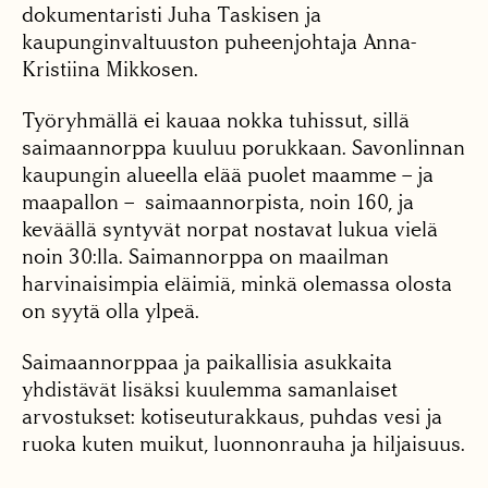
dokumentaristi Juha Taskisen ja
kaupunginvaltuuston puheenjohtaja Anna-
Kristiina Mikkosen.
Työryhmällä ei kauaa nokka tuhissut, sillä
saimaannorppa kuuluu porukkaan. Savonlinnan
kaupungin alueella elää puolet maamme – ja
maapallon – saimaannorpista, noin 160, ja
keväällä syntyvät norpat nostavat lukua vielä
noin 30:lla. Saimannorppa on maailman
harvinaisimpia eläimiä, minkä olemassa olosta
on syytä olla ylpeä.
Saimaannorppaa ja paikallisia asukkaita
yhdistävät lisäksi kuulemma samanlaiset
arvostukset: kotiseuturakkaus, puhdas vesi ja
ruoka kuten muikut, luonnonrauha ja hiljaisuus.