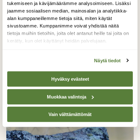
tukemiseen ja kävijämäärämme analysoimiseen. Lisäksi
jaamme sosiaalisen median, mainosalan ja analytiikka-
alan kumppaneillemme tietoja siitä, miten käytät
sivustoamme. Kumppanimme voivat yhdistää näitä
tietoja muihin tietoihin, joita olet antanut heille tai joita on
kerätty, kun olet käyttänyt heidän palvelujaan.
Näytä tiedot
Hyväksy evästeet
LUONNONSUOJELU
Näyttelijä Kari Hietalahti on perhokalastaja,
jolle norppien suojelu on sydämen asia: ”Ne
Muokkaa valintoja
ovat olleet täällä aina”
Vain välttämättömät