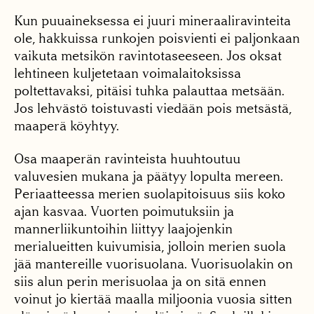
Kun puuaineksessa ei juuri mineraaliravinteita
ole, hakkuissa runkojen poisvienti ei paljonkaan
vaikuta metsikön ravintotaseeseen. Jos oksat
lehtineen kuljetetaan voimalaitoksissa
poltettavaksi, pitäisi tuhka palauttaa metsään.
Jos lehvästö toistuvasti viedään pois metsästä,
maaperä köyhtyy.
Osa maaperän ravinteista huuhtoutuu
valuvesien mukana ja päätyy lopulta mereen.
Periaatteessa merien suolapitoisuus siis koko
ajan kasvaa. Vuorten poimutuksiin ja
mannerliikuntoihin liittyy laajojenkin
merialueitten kuivumisia, jolloin merien suola
jää mantereille vuorisuolana. Vuorisuolakin on
siis alun perin merisuolaa ja on sitä ennen
voinut jo kiertää maalla miljoonia vuosia sitten