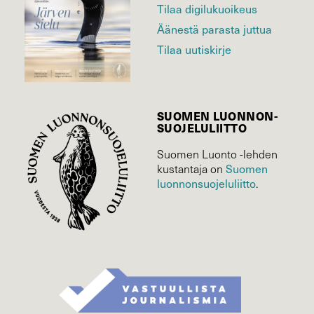
Tilaa digilukuoikeus
Äänestä parasta juttua
Tilaa uutiskirje
SUOMEN LUONNON­
SUOJELU­LIITTO
Suomen Luonto -lehden
Suomen
kustantaja on
luonnonsuojelu­liitto
.