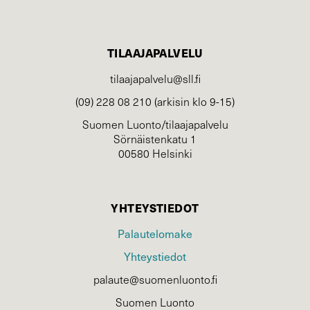
TILAAJAPALVELU
tilaajapalvelu@sll.fi
(09) 228 08 210 (arkisin klo 9-15)
Suomen Luonto/tilaajapalvelu
Sörnäistenkatu 1
00580 Helsinki
YHTEYSTIEDOT
Palautelomake
Yhteystiedot
palaute@suomenluonto.fi
Suomen Luonto