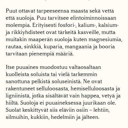
Puut ottavat tarpeeseensa maasta sekä vettä
että suoloja. Puu tarvitsee elintoiminnoissaan
molempia. Erityisesti fosfori-, kalium-, kalsium-
ja rikkiyhdisteet ovat tärkeitä kasveille, mutta
muitakin maaperän suoloja kuten magnesiumia,
rautaa, sinkkiä, kuparia, mangaania ja booria
tarvitaan pienempiä määriä.
Itse puuaines muodostuu valtaosaltaan
kuolleista soluista tai vielä tarkemmin
sanottuna pelkistä soluseinistä. Ne ovat
rakentuneet selluloosasta, hemiselluloosasta ja
ligniinistä, jotka sisältävät vain happea, vetyä ja
hiiltä. Suoloja ei puuaineksessa juurikaan ole.
Suolat keskittyvät siis eläviin osiin – lehtiin,
silmuihin, kukkiin, hedelmiin ja jälteen.