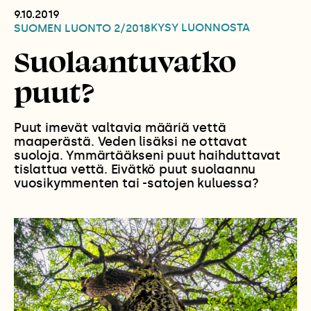
9.10.2019
KYSY LUONNOSTA
SUOMEN LUONTO
2/2018
Suolaantuvatko
puut?
Puut imevät valtavia määriä vettä
maaperästä. Veden lisäksi ne ottavat
suoloja. Ymmärtääkseni puut haihduttavat
tislattua vettä. Eivätkö puut suolaannu
vuosikymmenten tai -satojen kuluessa?