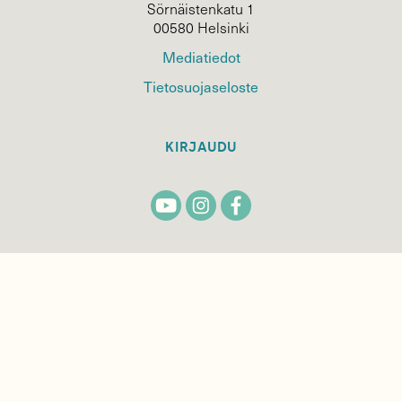
Sörnäistenkatu 1
00580 Helsinki
Mediatiedot
Tietosuojaseloste
KIRJAUDU
TILAA
SUOMEN
LUONNON
UUTIS­KIRJE