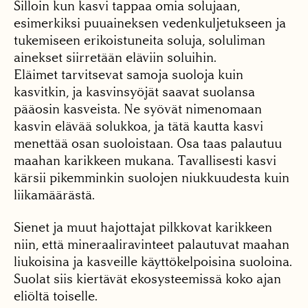
Silloin kun kasvi tappaa omia solujaan,
esimerkiksi puuaineksen vedenkuljetukseen ja
tukemiseen erikoistuneita soluja, soluliman
ainekset siirretään eläviin soluihin.
Eläimet tarvitsevat samoja suoloja kuin
kasvitkin, ja kasvinsyöjät saavat suolansa
pääosin kasveista. Ne syövät nimenomaan
kasvin elävää solukkoa, ja tätä kautta kasvi
menettää osan suoloistaan. Osa taas palautuu
maahan karikkeen mukana. Tavallisesti kasvi
kärsii pikemminkin suolojen niukkuudesta kuin
liikamäärästä.
Sienet ja muut hajottajat pilkkovat karikkeen
niin, että mineraaliravinteet palautuvat maahan
liukoisina ja kasveille käyttökelpoisina suoloina.
Suolat siis kiertävät ekosysteemissä koko ajan
eliöltä toiselle.