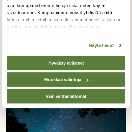
alan kumppaneillemme tietoja siitä, miten käytät
sivustoamme. Kumppanimme voivat yhdistää näitä
tietoja muihin tietoihin, joita olet antanut heille tai joita on
kerätty, kun olet käyttänyt heidän palvelujaan.
Näytä tiedot
LUONTO
Hyväksy evästeet
Talvipäivänseisaus on sunnuntaina –
jouluviikon alku merkitsee nyt myös valon
paluun alkua
Muokkaa valintoja
Vain välttämättömät