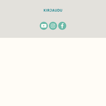
KIRJAUDU
TILAA
SUOMEN
LUONNON
UUTIS­KIRJE
Sähköpostiosoite
Hyväksyn tietojeni käytön uutiskirjeen