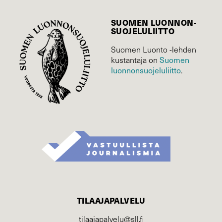
SUOMEN LUONNON­
SUOJELU­LIITTO
Suomen Luonto -lehden
Suomen
kustantaja on
luonnonsuojelu­liitto
.
TILAAJAPALVELU
tilaajapalvelu@sll.fi