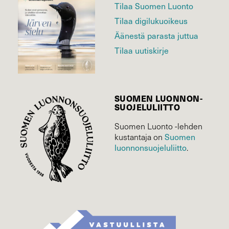
Tilaa Suomen Luonto
Tilaa digilukuoikeus
Äänestä parasta juttua
Tilaa uutiskirje
SUOMEN LUONNON­
SUOJELU­LIITTO
Suomen Luonto -lehden
Suomen
kustantaja on
luonnonsuojelu­liitto
.