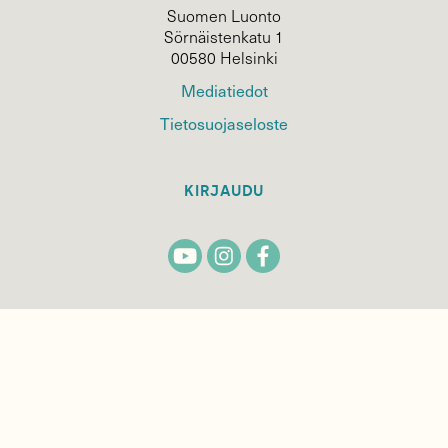
Suomen Luonto
Sörnäistenkatu 1
00580 Helsinki
Mediatiedot
Tietosuojaseloste
KIRJAUDU
TILAA
SUOMEN
LUONNON
UUTIS­KIRJE