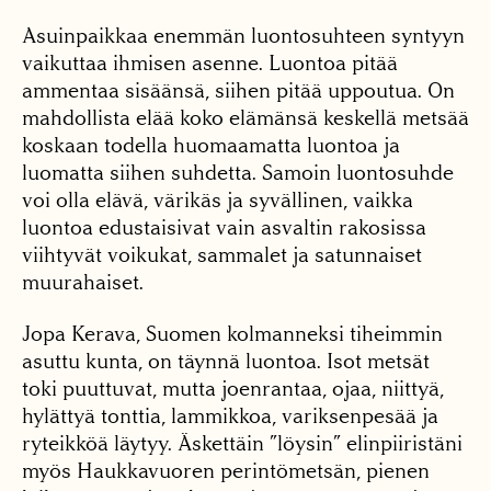
Asuinpaikkaa enemmän luontosuhteen syntyyn
vaikuttaa ihmisen asenne. Luontoa pitää
ammentaa sisäänsä, siihen pitää uppoutua. On
mahdollista elää koko elämänsä keskellä metsää
koskaan todella huomaamatta luontoa ja
luomatta siihen suhdetta. Samoin luontosuhde
voi olla elävä, värikäs ja syvällinen, vaikka
luontoa edustaisivat vain asvaltin rakosissa
viihtyvät voikukat, sammalet ja satunnaiset
muurahaiset.
Jopa Kerava, Suomen kolmanneksi tiheimmin
asuttu kunta, on täynnä luontoa. Isot metsät
toki puuttuvat, mutta joenrantaa, ojaa, niittyä,
hylättyä tonttia, lammikkoa, variksenpesää ja
ryteikköä läytyy. Äskettäin ”löysin” elinpiiristäni
myös Haukkavuoren perintömetsän, pienen