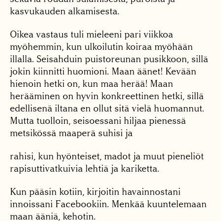
kasvukauden alkamisesta.
Oikea vastaus tuli mieleeni pari viikkoa
myöhemmin, kun ulkoilutin koiraa myöhään
illalla. Seisahduin puistoreunan pusikkoon, sillä
jokin kiinnitti huomioni. Maan äänet! Kevään
hienoin hetki on, kun maa herää! Maan
herääminen on hyvin konkreettinen hetki, sillä
edellisenä iltana en ollut sitä vielä huomannut.
Mutta tuolloin, seisoessani hiljaa pienessä
metsikössä maaperä suhisi ja
rahisi, kun hyönteiset, madot ja muut pieneliöt
rapisuttivatkuivia lehtiä ja kariketta.
Kun pääsin kotiin, kirjoitin havainnostani
innoissani Facebookiin. Menkää kuuntelemaan
maan ääniä, kehotin.