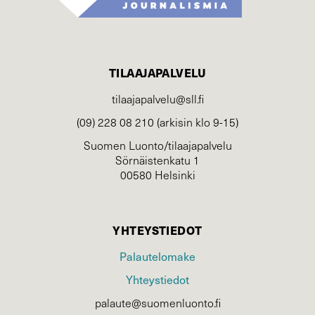
TILAAJAPALVELU
tilaajapalvelu@sll.fi
(09) 228 08 210 (arkisin klo 9-15)
Suomen Luonto/tilaajapalvelu
Sörnäistenkatu 1
00580 Helsinki
YHTEYSTIEDOT
Palautelomake
Yhteystiedot
palaute@suomenluonto.fi