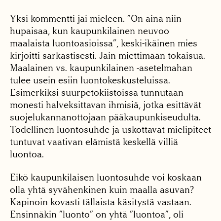
Yksi kommentti jäi mieleen. ”On aina niin
hupaisaa, kun kaupunkilainen neuvoo
maalaista luontoasioissa”, keski-ikäinen mies
kirjoitti sarkastisesti. Jäin miettimään tokaisua.
Maalainen vs. kaupunkilainen -asetelmahan
tulee usein esiin luontokeskusteluissa.
Esimerkiksi suurpetokiistoissa tunnutaan
monesti halveksittavan ihmisiä, jotka esittävät
suojelukannanottojaan pääkaupunkiseudulta.
Todellinen luontosuhde ja uskottavat mielipiteet
tuntuvat vaativan elämistä keskellä villiä
luontoa.
Eikö kaupunkilaisen luontosuhde voi koskaan
olla yhtä syvähenkinen kuin maalla asuvan?
Kapinoin kovasti tällaista käsitystä vastaan.
Ensinnäkin ”luonto” on yhtä ”luontoa”, oli