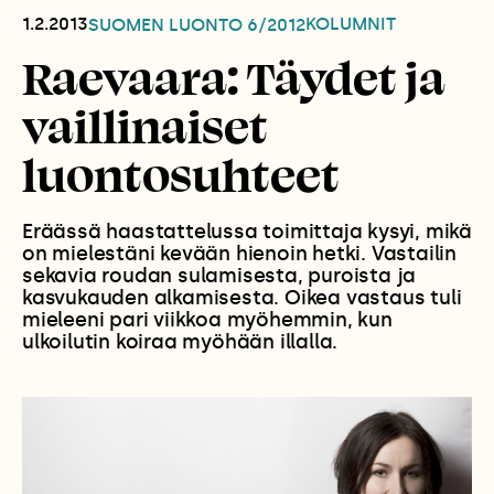
1.2.2013
KOLUMNIT
SUOMEN LUONTO
6/2012
Raevaara: Täydet ja
vaillinaiset
luontosuhteet
Eräässä haastattelussa toimittaja kysyi, mikä
on mielestäni kevään hienoin hetki. Vastailin
sekavia roudan sulamisesta, puroista ja
kasvukauden alkamisesta. Oikea vastaus tuli
mieleeni pari viikkoa myöhemmin, kun
ulkoilutin koiraa myöhään illalla.