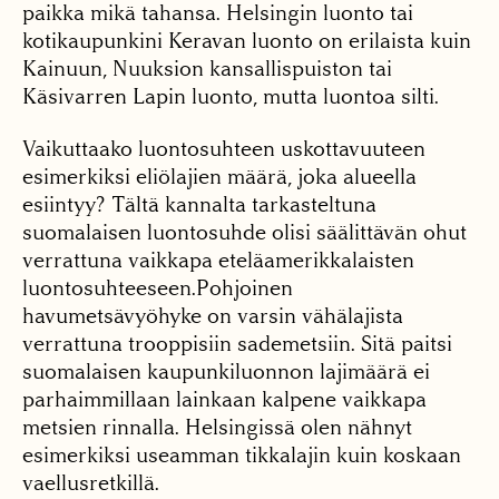
paikka mikä tahansa. Helsingin luonto tai
kotikaupunkini Keravan luonto on erilaista kuin
Kainuun, Nuuksion kansallispuiston tai
Käsivarren Lapin luonto, mutta luontoa silti.
Vaikuttaako luontosuhteen uskottavuuteen
esimerkiksi eliölajien määrä, joka alueella
esiintyy? Tältä kannalta tarkasteltuna
suomalaisen luontosuhde olisi säälittävän ohut
verrattuna vaikkapa eteläamerikkalaisten
luontosuhteeseen.Pohjoinen
havumetsävyöhyke on varsin vähälajista
verrattuna trooppisiin sademetsiin. Sitä paitsi
suomalaisen kaupunkiluonnon lajimäärä ei
parhaimmillaan lainkaan kalpene vaikkapa
metsien rinnalla. Helsingissä olen nähnyt
esimerkiksi useamman tikkalajin kuin koskaan
vaellusretkillä.