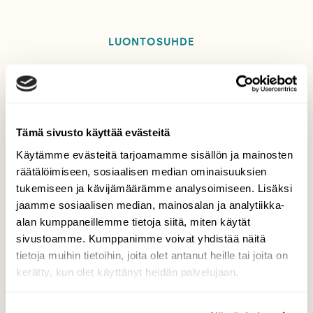
LUONTOSUHDE
Tilaa Suomen Luonto
Tämä sivusto käyttää evästeitä
Tue ajankohtaista ja asiantuntevaa
Käytämme evästeitä tarjoamamme sisällön ja mainosten
luonto- ja ympäristöjournalismia.
räätälöimiseen, sosiaalisen median ominaisuuksien
Tilaa Suomen Luonto ja tule mukaan
tukemiseen ja kävijämäärämme analysoimiseen. Lisäksi
luonnonystävien joukkoon!
jaamme sosiaalisen median, mainosalan ja analytiikka-
alan kumppaneillemme tietoja siitä, miten käytät
Alk. 3 numeroa 23,40 €.
sivustoamme. Kumppanimme voivat yhdistää näitä
tietoja muihin tietoihin, joita olet antanut heille tai joita on
kerätty, kun olet käyttänyt heidän palvelujaan.
Tilaa nyt!