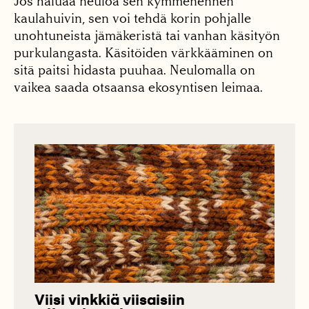
Jos haluaa neuloa sen kymmenennen
kaulahuivin, sen voi tehdä korin pohjalle
unohtuneista jämäkeristä tai vanhan käsityön
purkulangasta. Käsitöiden värkkääminen on
sitä paitsi hidasta puuhaa. Neulomalla on
vaikea saada otsaansa ekosyntisen leimaa.
Viisi vinkkiä viisaisiin