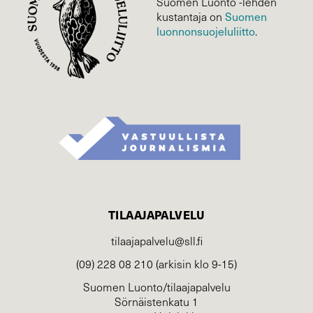
Suomen Luonto -lehden
kustantaja on
Suomen
luonnonsuojelu­liitto
.
TILAAJAPALVELU
tilaajapalvelu@sll.fi
(09) 228 08 210 (arkisin klo 9-15)
Suomen Luonto/tilaajapalvelu
Sörnäistenkatu 1