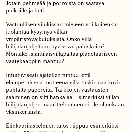
Jotain pehmeää ja pörröistä on saatava
puikoille ja heti.
Vastuullisen vilukissan mieleen voi kuitenkin
juolahtaa kysymys villan
ympäristövaikutuksista. Onko villa
hiilijalanjäljeltään hyvis- vai pahiskuitu?
Montako islantilaisvillapaitaa planetaariseen
vaatekaappiin mahtuu?
Intuitiivisesti ajatellen tuntuu, että
eläinperäisenä tuotteena villa tuskin saa kovin
puhtaita papereita. Tarkkojen vastausten
saaminen on silti hankalaa. Esimerkiksi villan
hiilijalanjäljen määritteleminen ei ole ollenkaan
yksinkertaista.
Elinkaarilaskelmien tulos riippuu esimerkiksi