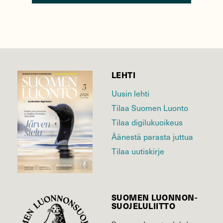
LEHTI
Uusin lehti
Tilaa Suomen Luonto
Tilaa digilukuoikeus
Äänestä parasta juttua
Tilaa uutiskirje
SUOMEN LUONNON­
SUOJELU­LIITTO