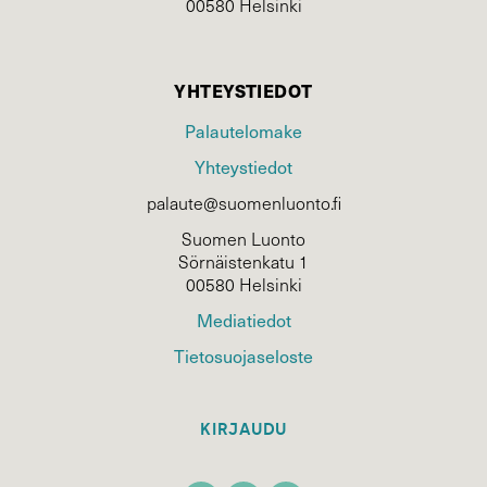
00580 Helsinki
YHTEYSTIEDOT
Palautelomake
Yhteystiedot
palaute@suomenluonto.fi
Suomen Luonto
Sörnäistenkatu 1
00580 Helsinki
Mediatiedot
Tietosuojaseloste
KIRJAUDU