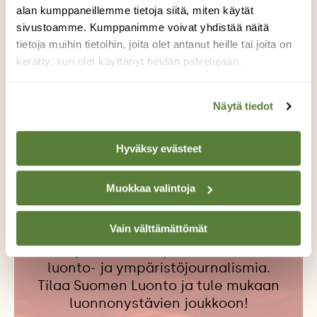
Oona Himanen
alan kumppaneillemme tietoja siitä, miten käytät
sivustoamme. Kumppanimme voivat yhdistää näitä
tietoja muihin tietoihin, joita olet antanut heille tai joita on
kerätty, kun olet käyttänyt heidän palvelujaan.
ELÄINOIKEUS
LAMMASTALOUS
MARJO JÄÄSKÄ
NEULOMINEN
Näytä tiedot
NEULOOSI
OONA HIMANEN
VILLA
VILLAN YMPÄRISTÖVAIKUTUKSET
Hyväksy evästeet
Muokkaa valintoja
Tilaa Suomen Luonto
Vain välttämättömät
Tue ajankohtaista ja asiantuntevaa
luonto- ja ympäristöjournalismia.
Tilaa Suomen Luonto ja tule mukaan
luonnonystävien joukkoon!