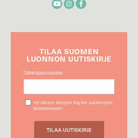
TILAA
SUOMEN
LUONNON
UUTIS­KIRJE
Sähköpostiosoite
Hyväksyn tietojeni käytön uutiskirjeen
lähettämiseen