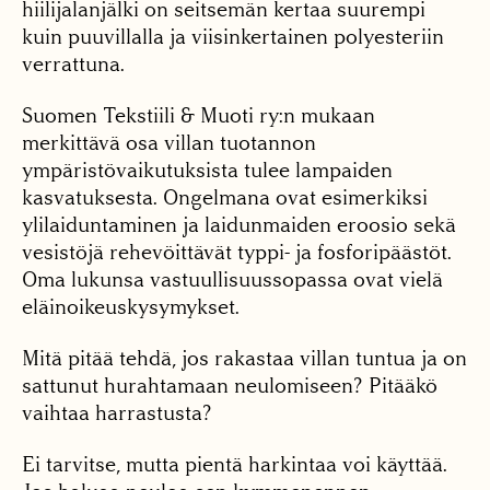
hiilijalanjälki on seitsemän kertaa suurempi
kuin puuvillalla ja viisinkertainen polyesteriin
verrattuna.
Suomen Tekstiili & Muoti ry:n mukaan
merkittävä osa villan tuotannon
ympäristövaikutuksista tulee lampaiden
kasvatuksesta. Ongelmana ovat esimerkiksi
ylilaiduntaminen ja laidunmaiden eroosio sekä
vesistöjä rehevöittävät typpi- ja fosforipäästöt.
Oma lukunsa vastuullisuussopassa ovat vielä
eläinoikeuskysymykset.
Mitä pitää tehdä, jos rakastaa villan tuntua ja on
sattunut hurahtamaan neulomiseen? Pitääkö
vaihtaa harrastusta?
Ei tarvitse, mutta pientä harkintaa voi käyttää.