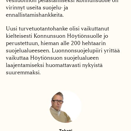
vesiluonnon pelastamiseksi Konnunsuolle on
virinnyt useita suojelu- ja
ennallistamishankkeita.
Uusi turvetuotantohanke olisi vaikuttanut
kielteisesti Konnunsuon Höytiönsuolle jo
perustettuun, hieman alle 200 hehtaarin
suojelualueeseen. Luonnonsuojelupiiri yrittää
vaikuttaa Höytiönsuon suojelualueen
laajentamiseksi huomattavasti nykyistä
suuremmaksi.