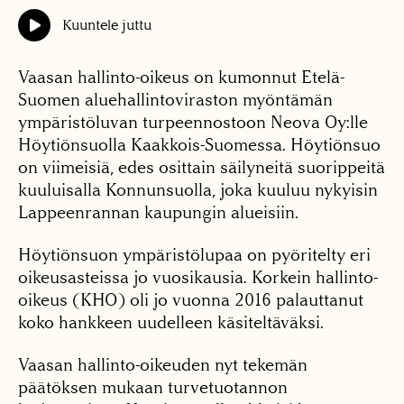
Kuuntele juttu
Vaasan hallinto-oikeus on kumonnut Etelä-
Suomen aluehallintoviraston myöntämän
ympäristöluvan turpeennostoon Neova Oy:lle
Höytiönsuolla Kaakkois-Suomessa. Höytiönsuo
on viimeisiä, edes osittain säilyneitä suorippeitä
kuuluisalla Konnunsuolla, joka kuuluu nykyisin
Lappeenrannan kaupungin alueisiin.
Höytiönsuon ympäristölupaa on pyöritelty eri
oikeusasteissa jo vuosikausia. Korkein hallinto-
oikeus (KHO) oli jo vuonna 2016 palauttanut
koko hankkeen uudelleen käsiteltäväksi.
Vaasan hallinto-oikeuden nyt tekemän
päätöksen mukaan turvetuotannon