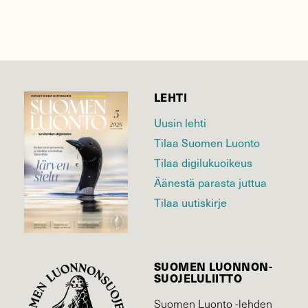
LEHTI
Uusin lehti
Tilaa Suomen Luonto
Tilaa digilukuoikeus
Äänestä parasta juttua
Tilaa uutiskirje
SUOMEN LUONNON­
SUOJELU­LIITTO
Suomen Luonto -lehden