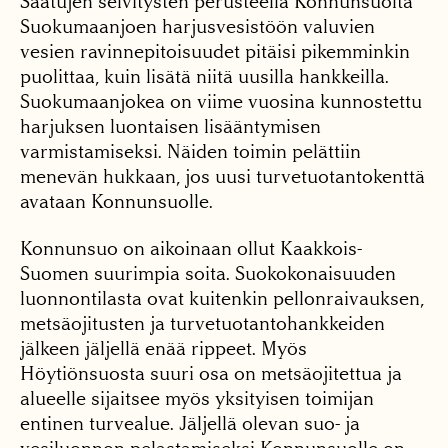
Saatujen selvitysten perusteella Konnunsuolta
Suokumaanjoen harjusvesistöön valuvien
vesien ravinnepitoisuudet pitäisi pikemminkin
puolittaa, kuin lisätä niitä uusilla hankkeilla.
Suokumaanjokea on viime vuosina kunnostettu
harjuksen luontaisen lisääntymisen
varmistamiseksi. Näiden toimin pelättiin
menevän hukkaan, jos uusi turvetuotantokenttä
avataan Konnunsuolle.
Konnunsuo on aikoinaan ollut Kaakkois-
Suomen suurimpia soita. Suokokonaisuuden
luonnontilasta ovat kuitenkin pellonraivauksen,
metsäojitusten ja turvetuotantohankkeiden
jälkeen jäljellä enää rippeet. Myös
Höytiönsuosta suuri osa on metsäojitettua ja
alueelle sijaitsee myös yksityisen toimijan
entinen turvealue. Jäljellä olevan suo- ja