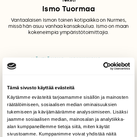
Teksti
Ismo Tuormaa
Vantaalaisen Ismon toinen kotipaikka on Nurmes,
missä hän asuu vanhaa kansakoulua. Ismo on maan
kokeneimpia ympäristötoimittajia.
HÖYTIÖNSUO
KONNUNSUO
KORKEIN HALLINTO-OIKEUS
NEOVA OY
TURPEENNOSTO
TURVE
VAPO
YMPÄRISTÖLUPA
Tämä sivusto käyttää evästeitä
Käytämme evästeitä tarjoamamme sisällön ja mainosten
räätälöimiseen, sosiaalisen median ominaisuuksien
tukemiseen ja kävijämäärämme analysoimiseen. Lisäksi
Tilaa Suomen Luonto
jaamme sosiaalisen median, mainosalan ja analytiikka-
alan kumppaneillemme tietoja siitä, miten käytät
Tue ajankohtaista ja asiantuntevaa
sivustoamme. Kumppanimme voivat yhdistää näitä