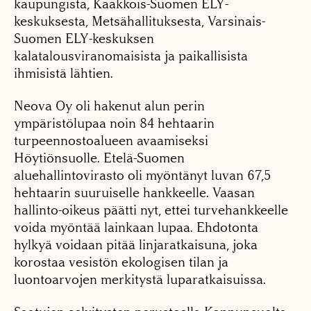
kaupungista, Kaakkois-Suomen ELY-
keskuksesta, Metsähallituksesta, Varsinais-
Suomen ELY-keskuksen
kalatalousviranomaisista ja paikallisista
ihmisistä lähtien.
Neova Oy oli hakenut alun perin
ympäristölupaa noin 84 hehtaarin
turpeennostoalueen avaamiseksi
Höytiönsuolle. Etelä-Suomen
aluehallintovirasto oli myöntänyt luvan 67,5
hehtaarin suuruiselle hankkeelle. Vaasan
hallinto-oikeus päätti nyt, ettei turvehankkeelle
voida myöntää lainkaan lupaa. Ehdotonta
hylkyä voidaan pitää linjaratkaisuna, joka
korostaa vesistön ekologisen tilan ja
luontoarvojen merkitystä luparatkaisuissa.