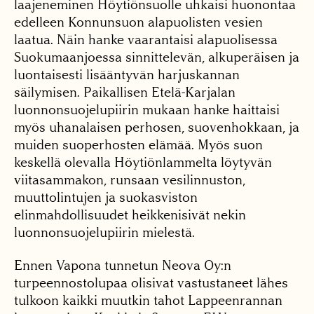
laajeneminen Höytiönsuolle uhkaisi huonontaa
edelleen Konnunsuon alapuolisten vesien
laatua. Näin hanke vaarantaisi alapuolisessa
Suokumaanjoessa sinnittelevän, alkuperäisen ja
luontaisesti lisääntyvän harjuskannan
säilymisen. Paikallisen Etelä-Karjalan
luonnonsuojelupiirin mukaan hanke haittaisi
myös uhanalaisen perhosen, suovenhokkaan, ja
muiden suoperhosten elämää. Myös suon
keskellä olevalla Höytiönlammelta löytyvän
viitasammakon, runsaan vesilinnuston,
muuttolintujen ja suokasviston
elinmahdollisuudet heikkenisivät nekin
luonnonsuojelupiirin mielestä.
Ennen Vapona tunnetun Neova Oy:n
turpeennostolupaa olisivat vastustaneet lähes
tulkoon kaikki muutkin tahot Lappeenrannan