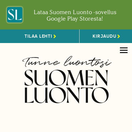
Lataa Suomen Luonto -sovellus
Google Play Storesta!
TILAA LEHTI
KIRJAUDU