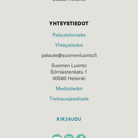
YHTEYSTIEDOT
Palautelomake
Yhteystiedot
palaute@suomenluonto.fi
Suomen Luonto
Sörnäistenkatu 1
00580 Helsinki
Mediatiedot
Tietosuojaseloste
KIRJAUDU