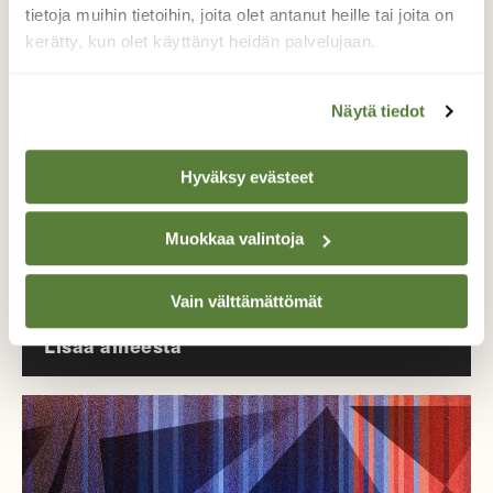
luonto- ja ympäristöjournalismia.
tietoja muihin tietoihin, joita olet antanut heille tai joita on
Tilaa Suomen Luonto ja tule mukaan
kerätty, kun olet käyttänyt heidän palvelujaan.
luonnonystävien joukkoon!
Alk. 3 numeroa 23,40 €.
Näytä tiedot
Hyväksy evästeet
Tilaa nyt!
Muokkaa valintoja
Vain välttämättömät
Lisää aiheesta