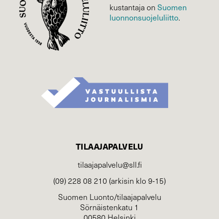
kustantaja on
Suomen
luonnonsuojelu­liitto
.
TILAAJAPALVELU
tilaajapalvelu@sll.fi
(09) 228 08 210 (arkisin klo 9-15)
Suomen Luonto/tilaajapalvelu
Sörnäistenkatu 1
00580 Helsinki