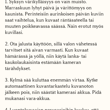
1. Syksyn värikylläisyys on vain muisto.
Marraskuun lyhyt päivä ja värittömyys on
kaunista. Perinteisiin aurinkoisen päivän kuviin
saat vaihtelua, kun kuvaat räntäsateella tai
muuten poikkeavassa säässä. Näin erotut myös
kuvillasi.
2. Ota jalusta käyttöön, sillä valon vähetessä
tarvitset sitä aivan varmasti. Kun kuvaat
hämärässä ja yöllä, niin käytä lanka- tai
kaukolaukaisinta estämään kameran
tärähdykset.
3. Kylmä sää kuluttaa enemmän virtaa. Kytke
automaattinen kuvantarkastelu kuvanoton
jälkeen pois, niin säästät kamerasi akkua. Pidä
mukanasi vara-akkua.
4. Luontokuvaajan perusasioihin kuuluu, että