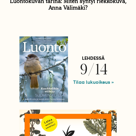
Luontokuvan tarina: Miten syntyi riekkokuva,
Anna Välimäki?
LEHDESSÄ
9/14
Tilaa lukuoikeus »