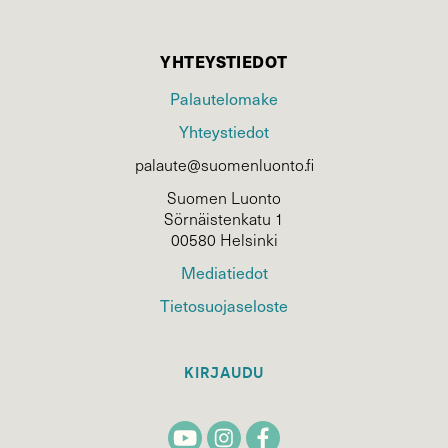
YHTEYSTIEDOT
Palautelomake
Yhteystiedot
palaute@suomenluonto.fi
Suomen Luonto
Sörnäistenkatu 1
00580 Helsinki
Mediatiedot
Tietosuojaseloste
KIRJAUDU