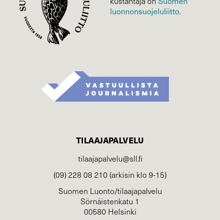
Suomen
kustantaja on
luonnonsuojelu­liitto
.
TILAAJAPALVELU
tilaajapalvelu@sll.fi
(09) 228 08 210 (arkisin klo 9-15)
Suomen Luonto/tilaajapalvelu
Sörnäistenkatu 1
00580 Helsinki