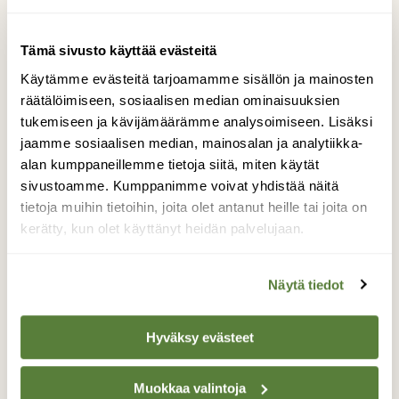
Tämä sivusto käyttää evästeitä
RETKEILY
Käytämme evästeitä tarjoamamme sisällön ja mainosten
Harrastuksista parhain – nostalgiset kuvat
räätälöimiseen, sosiaalisen median ominaisuuksien
näyttävät, miten luontoa on harrastettu
tukemiseen ja kävijämäärämme analysoimiseen. Lisäksi
Suomessa
jaamme sosiaalisen median, mainosalan ja analytiikka-
alan kumppaneillemme tietoja siitä, miten käytät
sivustoamme. Kumppanimme voivat yhdistää näitä
tietoja muihin tietoihin, joita olet antanut heille tai joita on
kerätty, kun olet käyttänyt heidän palvelujaan.
Näytä tiedot
Hyväksy evästeet
Muokkaa valintoja