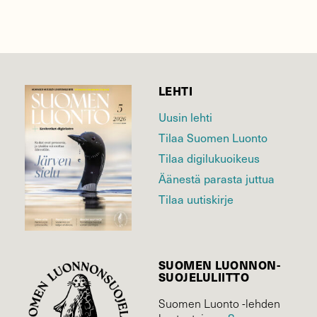
LEHTI
Uusin lehti
Tilaa Suomen Luonto
Tilaa digilukuoikeus
Äänestä parasta juttua
Tilaa uutiskirje
SUOMEN LUONNON­
SUOJELU­LIITTO
Suomen Luonto -lehden