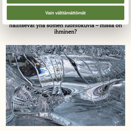
KOLUMNIT
Vain välttämättömät
Emmi Itärannan kolumni: Kultakauden ihanteet
hallitsevat yhä somen luontokuvia – missä on
ihminen?