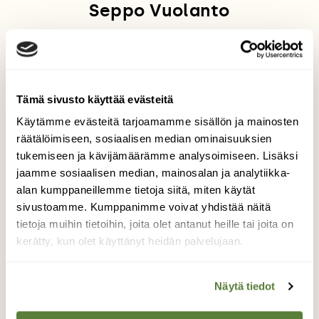
Seppo Vuolanto
Seppo on pitkän linjan lintuharrastaja sekä
ympäristöhallinnon ja EU:n luonto- ja lintudirektiivien
osaaja. Hän vastaa lintuaiheisiin kysymyksiin Kysy
luonnosta -palstalla. Vuolanto on vastannut
lukijoiden kysymyksiin vuodesta 1985 saakka.
Tämä sivusto käyttää evästeitä
Käytämme evästeitä tarjoamamme sisällön ja mainosten
räätälöimiseen, sosiaalisen median ominaisuuksien
tukemiseen ja kävijämäärämme analysoimiseen. Lisäksi
DIGITILAAJALLE
JOUTSENET
jaamme sosiaalisen median, mainosalan ja analytiikka-
KYHMYJOUTSEN
LINNUNPESÄ
alan kumppaneillemme tietoja siitä, miten käytät
PESINTÄ
POIKASET
sivustoamme. Kumppanimme voivat yhdistää näitä
tietoja muihin tietoihin, joita olet antanut heille tai joita on
kerätty, kun olet käyttänyt heidän palvelujaan.
Tilaa Suomen Luonto
Näytä tiedot
Tue ajankohtaista ja asiantuntevaa