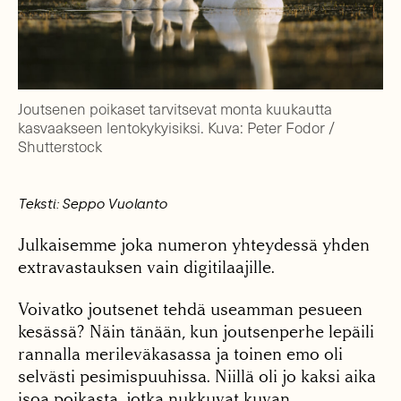
Joutsenen poikaset tarvitsevat monta kuukautta
kasvaakseen lentokykyisiksi. Kuva: Peter Fodor /
Shutterstock
Teksti: Seppo Vuolanto
Julkaisemme joka numeron yhteydessä yhden
extravastauksen vain digitilaajille.
Voivatko joutsenet tehdä useamman pesueen
kesässä? Näin tänään, kun joutsenperhe lepäili
rannalla merileväkasassa ja toinen emo oli
selvästi pesimispuuhissa. Niillä oli jo kaksi aika
isoa poikasta, jotka nukkuvat kuvan