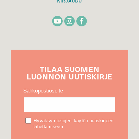
KIRJAUDU
TILAA
SUOMEN
LUONNON
UUTIS­KIRJE
Sähköpostiosoite
Hyväksyn tietojeni käytön uutiskirjeen
lähettämiseen