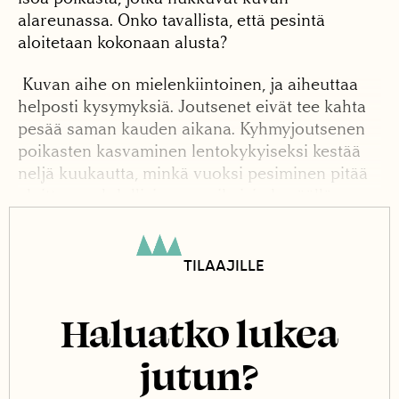
alareunassa. Onko tavallista, että pesintä
aloitetaan kokonaan alusta?
Kuvan aihe on mielenkiintoinen, ja aiheuttaa
helposti kysymyksiä. Joutsenet eivät tee kahta
pesää saman kauden aikana. Kyhmyjoutsenen
poikasten kasvaminen lentokykyiseksi kestää
neljä kuukautta, minkä vuoksi pesiminen pitää
aloittaa mahdollisimman aikaisin keväällä.
TILAAJILLE
Haluatko lukea
jutun?