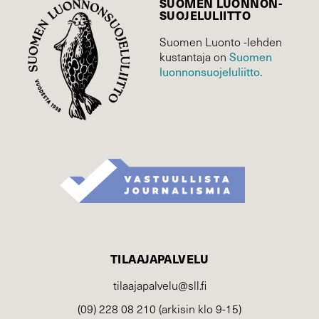
SUOMEN LUONNON­
SUOJELU­LIITTO
Suomen Luonto -lehden
kustantaja on
Suomen
luonnonsuojelu­liitto
.
TILAAJAPALVELU
tilaajapalvelu@sll.fi
(09) 228 08 210 (arkisin klo 9-15)