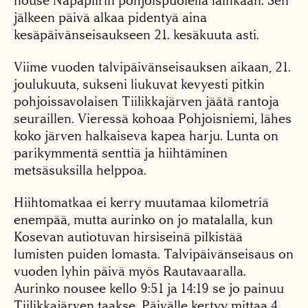
nouse Napapiirin pohjoispuolella lainkaan. Sen
jälkeen päivä alkaa pidentyä aina
kesäpäivänseisaukseen 21. kesäkuuta asti.
Viime vuoden talvipäivänseisauksen aikaan, 21.
joulukuuta, sukseni liukuvat kevyesti pitkin
pohjoissavolaisen Tiilikkajärven jäätä rantoja
seuraillen. Vieressä kohoaa Pohjoisniemi, lähes
koko järven halkaiseva kapea harju. Lunta on
parikymmentä senttiä ja hiihtäminen
metsäsuksilla helppoa.
Hiihtomatkaa ei kerry muutamaa kilometriä
enempää, mutta aurinko on jo matalalla, kun
Kosevan autiotuvan hirsiseinä pilkistää
lumisten puiden lomasta. Talvipäivänseisaus on
vuoden lyhin päivä myös Rautavaaralla.
Aurinko nousee kello 9:51 ja 14:19 se jo painuu
Tiilikkajärven taakse. Päivälle kertyy mittaa 4