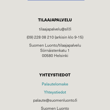
TILAAJAPALVELU
tilaajapalvelu@sll.fi
(09) 228 08 210 (arkisin klo 9-15)
Suomen Luonto/tilaajapalvelu
Sörnäistenkatu 1
00580 Helsinki
YHTEYSTIEDOT
Palautelomake
Yhteystiedot
palaute@suomenluonto.fi
Suomen Luonto