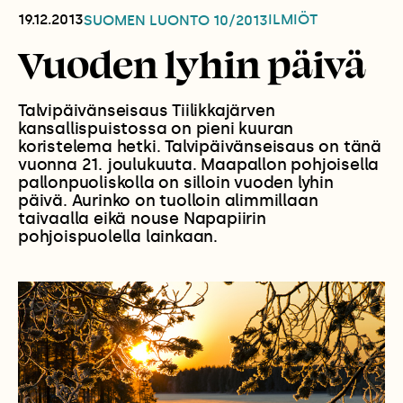
19.12.2013
ILMIÖT
SUOMEN LUONTO
10/2013
Vuoden lyhin päivä
Talvipäivänseisaus Tiilikkajärven
kansallispuistossa on pieni kuuran
koristelema hetki. Talvipäivänseisaus on tänä
vuonna 21. joulukuuta. Maapallon pohjoisella
pallonpuoliskolla on silloin vuoden lyhin
päivä. Aurinko on tuolloin alimmillaan
taivaalla eikä nouse Napapiirin
pohjoispuolella lainkaan.