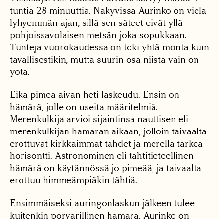
tuntia 28 minuuttia. Näkyvissä Aurinko on vielä
lyhyemmän ajan, sillä sen säteet eivät yllä
pohjoissavolaisen metsän joka sopukkaan.
Tunteja vuorokaudessa on toki yhtä monta kuin
tavallisestikin, mutta suurin osa niistä vain on
yötä.
Eikä pimeä aivan heti laskeudu. Ensin on
hämärä, jolle on useita määritelmiä.
Merenkulkija arvioi sijaintinsa nauttisen eli
merenkulkijan hämärän aikaan, jolloin taivaalta
erottuvat kirkkaimmat tähdet ja merellä tärkeä
horisontti. Astronominen eli tähtitieteellinen
hämärä on käytännössä jo pimeää, ja taivaalta
erottuu himmeämpiäkin tähtiä.
Ensimmäiseksi auringonlaskun jälkeen tulee
kuitenkin porvarillinen hämärä. Aurinko on