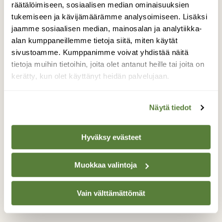
räätälöimiseen, sosiaalisen median ominaisuuksien
tukemiseen ja kävijämäärämme analysoimiseen. Lisäksi
jaamme sosiaalisen median, mainosalan ja analytiikka-
alan kumppaneillemme tietoja siitä, miten käytät
sivustoamme. Kumppanimme voivat yhdistää näitä
tietoja muihin tietoihin, joita olet antanut heille tai joita on
kerätty, kun olet käyttänyt heidän palvelujaan.
Näytä tiedot
Hyväksy evästeet
Muokkaa valintoja
KOLUMNIT
Kevätretki Vantaanjoen Ruutinkoskelle – koe
kevään kukkaloisto ja tutustu harvinaisiin
Vain välttämättömät
kynäjalaviin