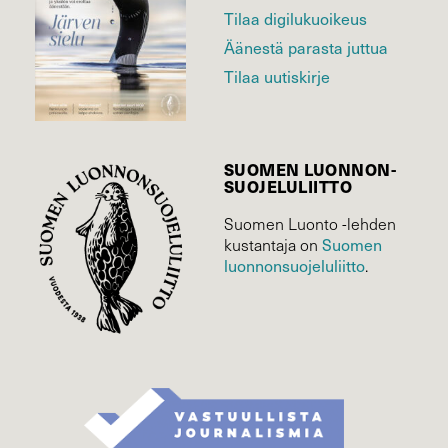
Tilaa digilukuoikeus
Äänestä parasta juttua
Tilaa uutiskirje
SUOMEN LUONNON­
SUOJELU­LIITTO
Suomen Luonto -lehden
Suomen
kustantaja on
luonnonsuojelu­liitto
.