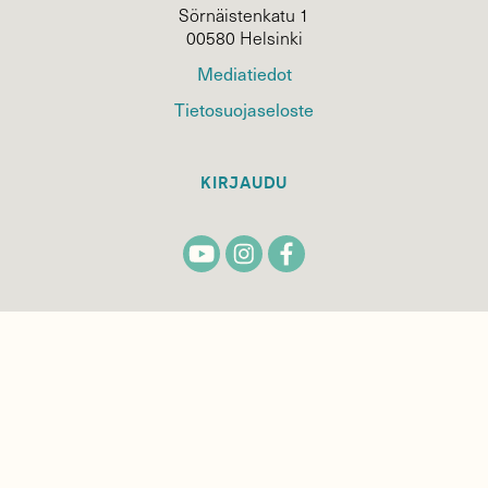
Sörnäistenkatu 1
00580 Helsinki
Mediatiedot
Tietosuojaseloste
KIRJAUDU
TILAA
SUOMEN
LUONNON
UUTIS­KIRJE