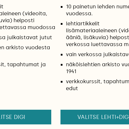
it
10 painetun lehden num
aleineen (videoita,
vuodessa.
uvia) helposti
lehtiartikkelit
uettavassa muodossa
lisämateriaaleineen (vid
sa julkaistavat jutut
ääniä, lisäkuvia) helpost
verkossa luettavassa 
en arkisto vuodesta
vain verkossa julkaistav
it, tapahtumat ja
näköislehtien arkisto v
1941
verkkokurssit, tapahtum
edut
ITSE DIGI
VALITSE LEHTI+DIG