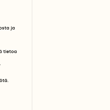
osta ja
ä tietoa
,
ötä.