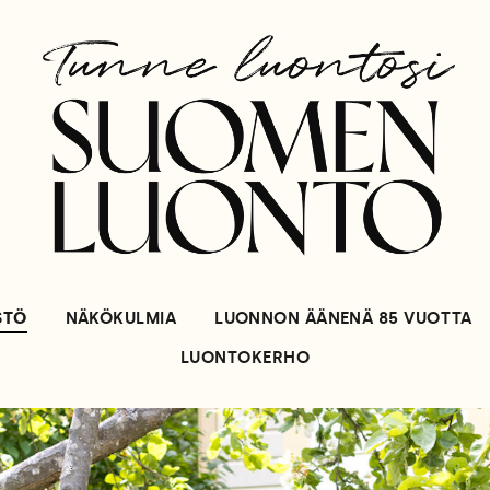
STÖ
NÄKÖKULMIA
LUONNON ÄÄNENÄ 85 VUOTTA
LUONTOKERHO