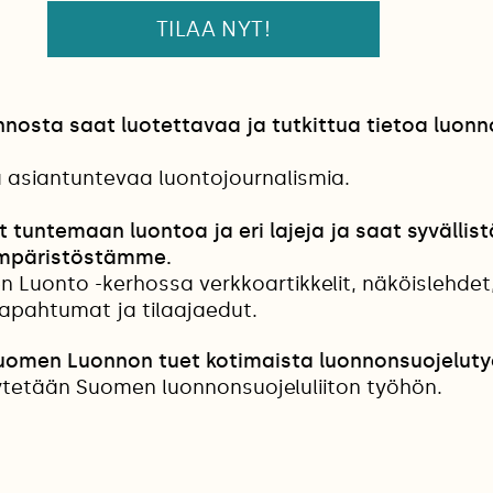
TILAA NYT!
osta saat luotettavaa ja tutkittua tietoa luonn
a asiantuntevaa luontojournalismia.
t tuntemaan luontoa ja eri lajeja ja saat syvällist
mpäristöstämme.
n Luonto -kerhossa verkkoartikkelit, näköislehdet
tapahtumat ja tilaajaedut.
Suomen Luonnon tuet kotimaista luonnonsuojeluty
etään Suomen luonnonsuojeluliiton työhön.