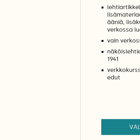
lehtiartikkel
lisämateria
ääniä, lisäk
verkossa l
vain verkos
näköislehti
1941
verkkokurss
edut
VAL