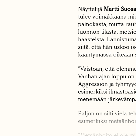
Näyttelijä
Martti Suosa
tulee voimakkaana mie
painokasta, mutta rau
luonnon tilasta, mets
haasteista. Lannistuma
siitä, että hän uskoo i
kääntymässä oikeaan 
”Vaistoan, että olemme 
Vanhan ajan loppu on l
Aggression ja tyhmyyd
esimerkiksi ilmastoasi
menemään järkevämpä
Paljon on silti vielä t
esimerkiksi metsänhoi
”Metsänhoito ei ole mi