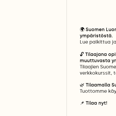
🌍
Suomen Luonn
ympäristöstä.
Lue palkittua j
🔓
Tilaajana opi
muuttuvasta y
Tilaajien Suome
verkkokurssit, 
🌿 Tilaamalla 
Tuottomme käyt
📌
Tilaa nyt!