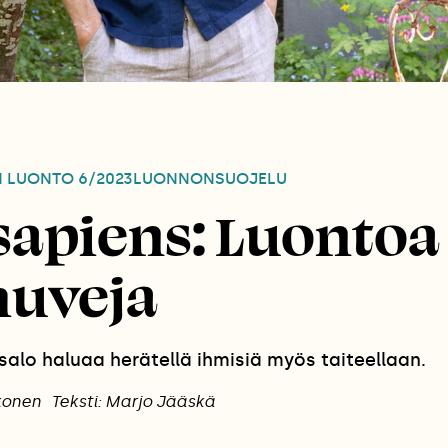
N LUONTO
6/2023
LUONNONSUOJELU
apiens: Luontoa 
huveja
salo haluaa herätellä ihmisiä myös taiteellaan.
konen
Teksti: Marjo Jääskä