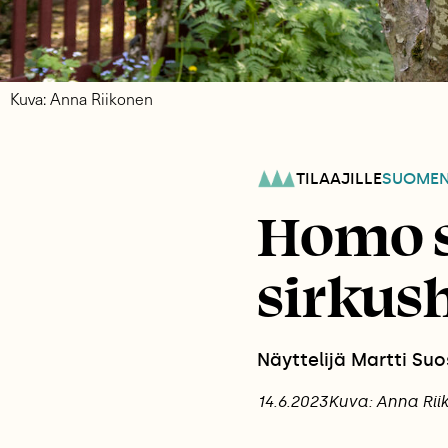
Kuva: Anna Riikonen
TILAAJILLE
SUOME
Homo s
sirkus
Näyttelijä Martti Suo
14.6.2023
Kuva: Anna Rii