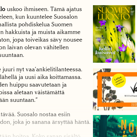
lo
uskoo ihmiseen. Tämä ajatus
leen, kun kuuntelee Suosalon
hallista pohdiskelua Suomen
ien hakkuista ja muista aikamme
ton, jopa toiveikas sävy nousee
son laivan olevan vähitellen
suuntaan.
juuri nyt vaa’ankielitilanteessa.
ähellä ja uusi aika koittamassa.
en huippu saavutetaan ja
oissa aletaan väistämättä
än suuntaan.”
ehtävää. Suosalo nostaa esiin
don, joka jo sanana ärsyttää häntä.
tään hoitoa. Koko sanan sisältö