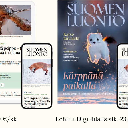
0 €/kk
Lehti + Digi -tilaus alk. 2