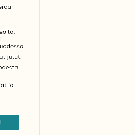
eroa
eoita,
i
muodossa
at jutut.
uodesta
at ja
I