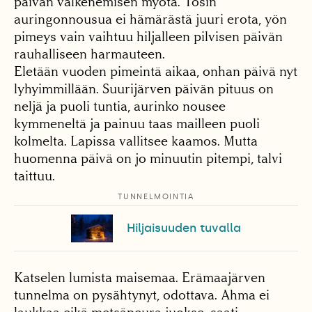
päivän valkenemisen myötä. Tosin
auringonnousua ei hämärästä juuri erota, yön
pimeys vain vaihtuu hiljalleen pilvisen päivän
rauhalliseen harmauteen.
Eletään vuoden pimeintä aikaa, onhan päivä nyt
lyhyimmillään. Suurijärven päivän pituus on
neljä ja puoli tuntia, aurinko nousee
kymmeneltä ja painuu taas mailleen puoli
kolmelta. Lapissa vallitsee kaamos. Mutta
huomenna päivä on jo minuutin pitempi, talvi
taittuu.
TUNNELMOINTIA
Hiljaisuuden tuvalla
Katselen lumista maisemaa. Erämaajärven
tunnelma on pysähtynyt, odottava. Ahma ei