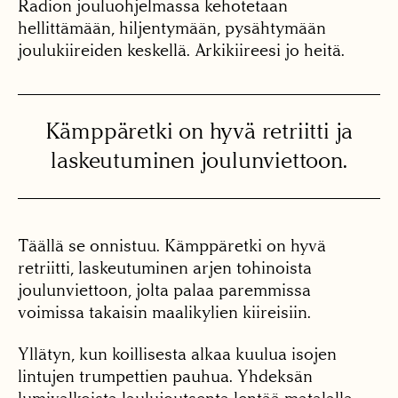
Radion jouluohjelmassa kehotetaan
hellittämään, hiljentymään, pysähtymään
joulukiireiden keskellä. Arkikiireesi jo heitä.
Kämppäretki on hyvä retriitti ja
laskeutuminen joulunviettoon.
Täällä se onnistuu. Kämppäretki on hyvä
retriitti, laskeutuminen arjen tohinoista
joulunviettoon, jolta palaa paremmissa
voimissa takaisin maaliky­lien kiireisiin.
Yllätyn, kun koillisesta alkaa kuulua isojen
lintujen trumpettien pauhua. Yhdeksän