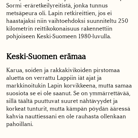
Sormi -eräretkeilyreitistä, jonka tunnus
metsäpeura oli. Lapin retkireittien, jos ei
haastajaksi niin vaihtoehdoksi suunniteltu 250
kilometrin reittikokonaisuus rakennettiin
pohjoiseen Keski-Suomeen 1980-luvulla.
Keski-Suomen erämaa
Karua, soiden ja rakkakivikoiden pirstomaa
aluetta on verrattu Lappiin iät ajat ja
markkinoitukin Lapin korvikkeena, mutta samaa
suosiota se ei ole saanut. Se on ymmärrettävää,
sillä täältä puuttuvat suuret nähtävyydet ja
korkeat tunturit, mutta kämpän pöydän ääressä
kahvia nauttiessani en ole rauhasta ollenkaan
pahoillani.