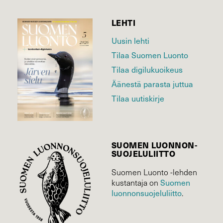
LEHTI
Uusin lehti
Tilaa Suomen Luonto
Tilaa digilukuoikeus
Äänestä parasta juttua
Tilaa uutiskirje
SUOMEN LUONNON­
SUOJELU­LIITTO
Suomen Luonto -lehden
Suomen
kustantaja on
luonnonsuojelu­liitto
.