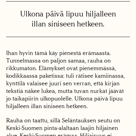
Ulkona päivä lipuu hiljalleen
illan siniseen hetkeen.
Ihan hyvin tämä käy pienestä erämaasta.
Tunnelmassa on paljon samaa, rauha on
rikkumaton. Elämykset ovat pienemmässä,
kodikkaassa paketissa: tuli rätisee kamiinassa,
kynttilä valaisee juuri sen verran, että kirjan
tekstiä näkee lukea, mutta tuvan nurkat jäävät
jo taikapiirin ulkopuolelle. Ulkona päivä lipuu
hiljalleen illan siniseen hetkeen.
Rauha on taattu, sillä Seläntauksen seutu on
Keski-Suomen pinta-alaltaan laajin hiljainen
alue, Keski-Suomen erämaa. Hiljaisuus ei