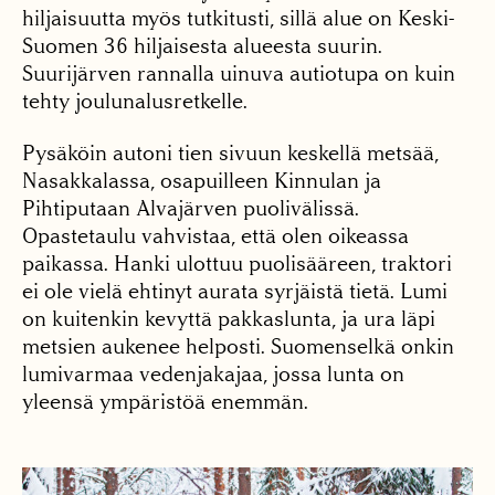
hiljaisuutta myös tutkitusti, sillä alue on Keski-
Suomen 36 hiljaisesta alueesta suurin.
Suurijärven rannalla uinuva autiotupa on kuin
tehty joulunalusretkelle.
Pysäköin autoni tien sivuun keskellä metsää,
Nasakkalassa, osapuilleen Kinnulan ja
Pihtiputaan Alvajärven puolivälissä.
Opastetaulu vahvistaa, että olen oikeassa
paikassa. Hanki ulottuu puolisääreen, traktori
ei ole vielä ehtinyt aurata syrjäistä tietä. Lumi
on kuitenkin kevyttä pakkaslunta, ja ura läpi
metsien aukenee helposti. Suomenselkä onkin
lumivarmaa vedenjakajaa, jossa lunta on
yleensä ympäristöä enemmän.