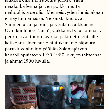
laukkaa eikä metsäpeura juokse, saati
maakotka lennä järven poikki, mutta
mahdollista se olisi. Menneisyyden ihmistäkään
ei näy hiihtämässä. Ne kaikki kuuluvat
Suomenselän ja Suurijärvenkin asukkaisiin.
Ovat kuuluneet ”aina”, vaikka nykyiset ahmat ja
peurat ovat tuontitavaraa, palautettu entisille
kotikonnuilleen siirtoistutuksin, metsäpeurat
parin kivenheiton päähän Salamajärven
kansallispuistoon 1970–1980-lukujen taitteessa
ja ahmat 1990-luvulla.