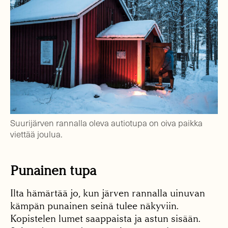
Suurijärven rannalla oleva autiotupa on oiva paikka
viettää joulua.
Punainen tupa
Ilta hämärtää jo, kun järven rannalla uinuvan
kämpän punainen seinä tulee näkyviin.
Kopistelen lumet saappaista ja astun sisään.