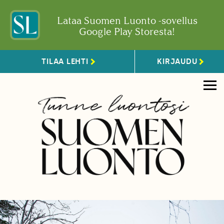
Lataa Suomen Luonto -sovellus
Google Play Storesta!
TILAA LEHTI
KIRJAUDU