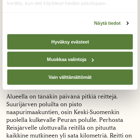
kerätty, kun olet käyttänyt heidän palvelujaan.
Kohennusta reitteihin
Näytä tiedot
Lapin erämaiden tai suurten kansallispuistojen
Hyväksy evästeet
laajaa koskemattomuutta seudulta ei löydä,
vaan reiteille osuu hakkuuaukeita ja nuoria
metsiä, mutta myös komeita
Muokkaa valintoja
luonnonsuojelualueita ja yksittäisiä kohokohtia,
kuten läheinen Harjuntakasen vanhojen
Vain välttämättömät
metsien suojelualue.
Alueella on tänäkin päivänä pitkiä reittejä.
Suurijärven poluilta on pisto
naapurimaakuntien, osin Keski-Suomenkin
puolella kulkevalle Peuran polulle. Perhosta
Reisjärvelle ulottuvalla reitillä on pituutta
kaikkine mutkineen yli sata kilometriä. Reitti on