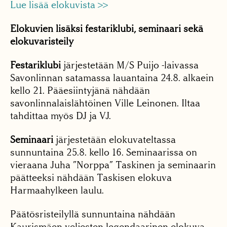
Lue lisää elokuvista >>
Elokuvien lisäksi festariklubi, seminaari sekä
elokuvaristeily
Festariklubi
järjestetään M/S Puijo -laivassa
Savonlinnan satamassa lauantaina 24.8. alkaein
kello 21. Pääesiintyjänä nähdään
savonlinnalaislähtöinen Ville Leinonen. Iltaa
tahdittaa myös DJ ja VJ.
Seminaari
järjestetään elokuvateltassa
sunnuntaina 25.8. kello 16. Seminaarissa on
vieraana Juha ”Norppa” Taskinen ja seminaarin
päätteeksi nähdään Taskisen elokuva
Harmaahylkeen laulu.
Päätösristeilyllä sunnuntaina nähdään
Kaurismäen veljesten legendaarinen elokuva