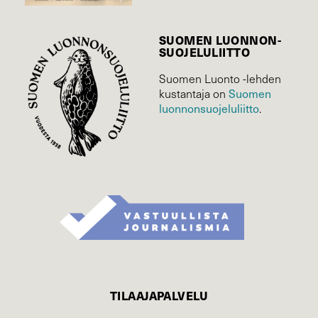
SUOMEN LUONNON­
SUOJELU­LIITTO
Suomen Luonto -lehden
Suomen
kustantaja on
luonnonsuojelu­liitto
.
TILAAJAPALVELU