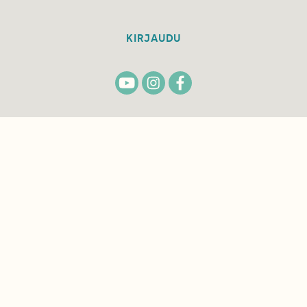
KIRJAUDU
TILAA
SUOMEN
LUONNON
UUTIS­KIRJE
Sähköpostiosoite
Hyväksyn tietojeni käytön uutiskirjeen