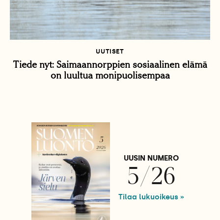
UUTISET
Tiede nyt: Saimaannorppien sosiaalinen elämä
on luultua monipuolisempaa
UUSIN NUMERO
5/26
Tilaa lukuoikeus »