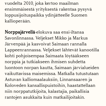
vuodelta 2010, joka kertoo maailman
ensimmäisestä yrityksestä rakentaa pysyvä
loppusijoituspaikka ydinjätteelle Suomen
kallioperään.
Norppajärvellä
-elokuva saa ensi-iltansa
Savonlinnassa. Veljekset Mikko ja Markus
Järvenpää ja kasvoivat Saimaan rannalla
Lappeenrannassa. Veljekset lähtevät kanootilla
kohti pohjoisempaa Saimaata löytääkseen
norppia ja tutkiakseen ihmisen suhdetta
luontoon norpan kautta, Saimaan järvialueiden
vaikuttavissa maisemissa. Matkalla tutustutaan
Astuvan kalliomaalauksiin, Linnansaaren ja
Koloveden kansallispuistoihin, haastattellaan
niin norppatutkijoita, kalastajia, paikallisia
rantojen asukkaita kuin matkailijoitakin.