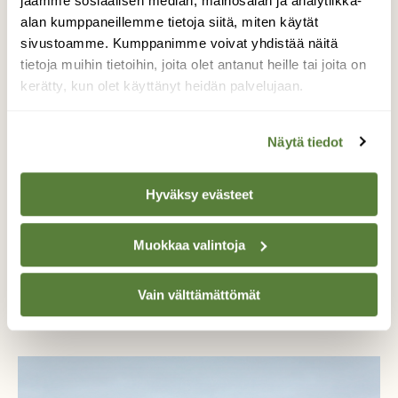
jaamme sosiaalisen median, mainosalan ja analytiikka-
alan kumppaneillemme tietoja siitä, miten käytät
sivustoamme. Kumppanimme voivat yhdistää näitä
tietoja muihin tietoihin, joita olet antanut heille tai joita on
kerätty, kun olet käyttänyt heidän palvelujaan.
Näytä tiedot
Hyväksy evästeet
Muokkaa valintoja
UUTISET
Ympäristö nyt: Kansalaisaloite perää luonnolle
Vain välttämättömät
perusoikeuksia