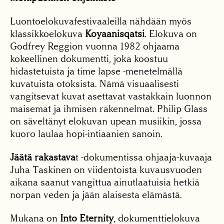
Luontoelokuvafestivaaleilla nähdään myös
klassikkoelokuva
Koyaanisqatsi
. Elokuva on
Godfrey Reggion vuonna 1982 ohjaama
kokeellinen dokumentti, joka koostuu
hidastetuista ja time lapse -menetelmällä
kuvatuista otoksista. Nämä visuaalisesti
vangitsevat kuvat asettavat vastakkain luonnon
maisemat ja ihmisen rakennelmat. Philip Glass
on säveltänyt elokuvan upean musiikin, jossa
kuoro laulaa hopi-intiaanien sanoin.
Jäätä rakastava
t -dokumentissa ohjaaja-kuvaaja
Juha Taskinen on viidentoista kuvausvuoden
aikana saanut vangittua ainutlaatuisia hetkiä
norpan veden ja jään alaisesta elämästä.
Mukana on
Into Eternity
, dokumenttielokuva