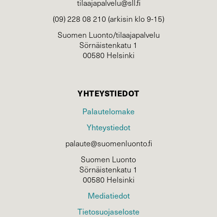
tilaajapalvelu@sll.fi
(09) 228 08 210 (arkisin klo 9-15)
Suomen Luonto/tilaajapalvelu
Sörnäistenkatu 1
00580 Helsinki
YHTEYSTIEDOT
Palautelomake
Yhteystiedot
palaute@suomenluonto.fi
Suomen Luonto
Sörnäistenkatu 1
00580 Helsinki
Mediatiedot
Tietosuojaseloste