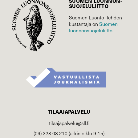
SUOMEN LUONNON­
SUOJELU­LIITTO
Suomen Luonto -lehden
Suomen
kustantaja on
luonnonsuojelu­liitto
.
TILAAJAPALVELU
tilaajapalvelu@sll.fi
(09) 228 08 210 (arkisin klo 9-15)