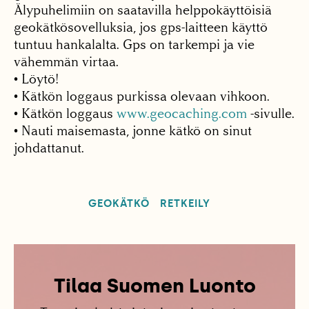
Älypuhelimiin on saatavilla helppokäyttöisiä
geokätkösovelluksia, jos gps-laitteen käyttö
tuntuu hankalalta. Gps on tarkempi ja vie
vähemmän virtaa.
• Löytö!
• Kätkön loggaus purkissa olevaan vihkoon.
• Kätkön loggaus
www.geocaching.com
-sivulle.
• Nauti maisemasta, jonne kätkö on sinut
johdattanut.
GEOKÄTKÖ
RETKEILY
Tilaa Suomen Luonto