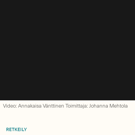
Video: Annakaisa Vänttinen Toimittaja: Johanna Mehtola
RETKEILY