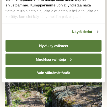
sivustoamme. Kumppanimme voivat yhdistää näitä
tietoja muihin tietoihin, joita olet antanut heille tai joita on
kerätty, kun olet käyttänyt heidän palvelujaan.
Näytä tiedot
RETKEILY
Hyväksy evästeet
Georetkivinkki: Pistohiekan upea hiekkaranta
houkuttelee uimaan
Muokkaa valintoja
Vain välttämättömät