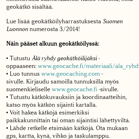
geokätkö sisältää.
Lue lisää geokätköilyharrastuksesta
Suomen
Luonnon
numerosta 3/2014!
Näin pääset alkuun geokätköilyssä:
• Tutustu
Älä ryhdy geokätköilijäksi
-
oppaaseen:
www.geocache.fi/materiaali/ala_ryhdy
• Luo tunnus
www.geocaching.com
-
sivulle. Kirjaudu samoilla tunnuksilla myös
suomenkieliselle
www.geocache.fi
-sivulle.
• Tutustu kätkökuvauksiin ja koordinaatteihin,
katso myös kätkön sijainti kartalla.
• Voit hakea kätköjä esimerkiksi
paikkakunnittain tai oman sijaintisi lähettyviltä.
• Lähde retkelle etsimään kätköjä. Ota mukaan
gps, kartta, kynä, vihko ja taskulamppu.