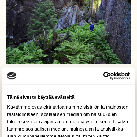
RETKEILY
Georetkivinkki: Piiloon Puumalan
Loketononkaloon
Tämä sivusto käyttää evästeitä
Käytämme evästeitä tarjoamamme sisällön ja mainosten
räätälöimiseen, sosiaalisen median ominaisuuksien
tukemiseen ja kävijämäärämme analysoimiseen. Lisäksi
jaamme sosiaalisen median, mainosalan ja analytiikka-
alan kumppaneillemme tietoja siitä, miten käytät