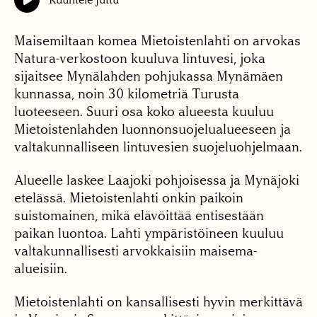
Maisemiltaan komea Mietoistenlahti on arvokas
Natura-verkostoon kuuluva lintuvesi, joka
sijaitsee Mynälahden pohjukassa Mynämäen
kunnassa, noin 30 kilometriä Turusta
luoteeseen. Suuri osa koko alueesta kuuluu
Mietoistenlahden luonnonsuojelualueeseen ja
valtakunnalliseen lintuvesien suojeluohjelmaan.
Alueelle laskee Laajoki pohjoisessa ja Mynäjoki
etelässä. Mietoistenlahti onkin paikoin
suistomainen, mikä elävöittää entisestään
paikan luontoa. Lahti ympäristöineen kuuluu
valtakunnallisesti arvokkaisiin maisema-
alueisiin.
Mietoistenlahti on kansallisesti hyvin merkittävä