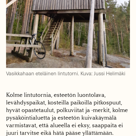
Vasikkahaan eteläinen lintutorni. Kuva: Jussi Helimäki
Kolme lintutornia, esteetön luontolava,
levähdyspaikat, kosteilla paikoilla pitkospuut,
hyvät opastetaulut, polkuviitat ja -merkit, kolme
pysäköintialuetta ja esteetön kuivakäymälä
varmistavat, että alueella ei eksy, saappaita ei
juuri tarvitse eikä hätä pääse yllättämään.