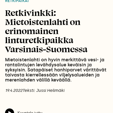
RETKIPAIKAT
Retkivinkki:
Mietoistenlahti on
erinomainen
linturetkipaikka
Varsinais-Suomessa
Mietoistenlahti on hyvin merkittävä vesi- ja
rantalintujen levähdysalue keväisin ja
syksyisin. Satapäiset hanhiparvet värittävät
taivasta kierrellessään viljelysalueiden ja
merenlahden välillä keväällä.
19.4.2022
Teksti: Jussi Helimäki
Kuuntele juttu