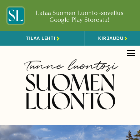
Lataa Suomen Luonto -sovellus
Google Play Storesta!
TILAA LEHTI
KIRJAUDU