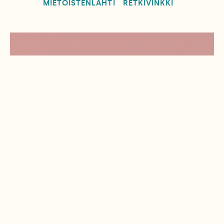
MIETOISTENLAHTI
RETKIVINKKI
Tilaa Suomen Luonto
Tue ajankohtaista ja asiantuntevaa
luonto- ja ympäristöjournalismia.
Tilaa Suomen Luonto ja tule mukaan
luonnonystävien joukkoon!
Alk. 3 numeroa 23,40 €.
Tilaa nyt!