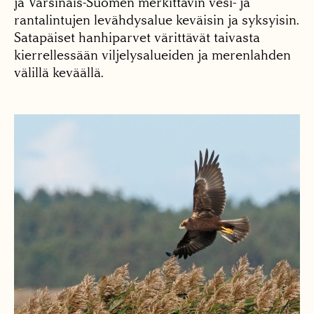
ja Varsinais-Suomen merkittävin vesi- ja
rantalintujen levähdysalue keväisin ja syksyisin.
Satapäiset hanhiparvet värittävät taivasta
kierrellessään viljelysalueiden ja merenlahden
välillä keväällä.