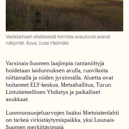
Vasikkahaan eteläisestä tornista avautuvat avarat
näkymät. Kuva: Jussi Helimäki
Varsinais-Suomen laajimpia rantaniittyjä
hoidetaan laidunnuksen avulla, ruovikoita
niittämällä ja niiden jyrsinnällä. Aluetta ovat
hoitaneet ELY-keskus, Metsähallitus, Turun
Lintutieteellinen Yhdistys ja paikalliset
asukkaat.
Luonnonsuojeluarvojen lisäksi Mietoistenlahti
on tärkeä virkistäytymispaikka, yksi Lounais-
Suomen merkittävimpiä