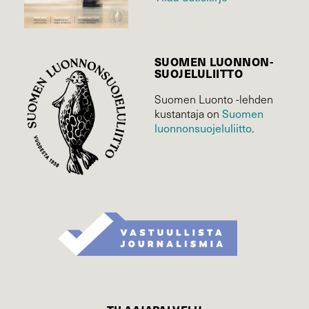
SUOMEN LUONNON­
SUOJELU­LIITTO
Suomen Luonto -lehden
Suomen
kustantaja on
luonnonsuojelu­liitto
.