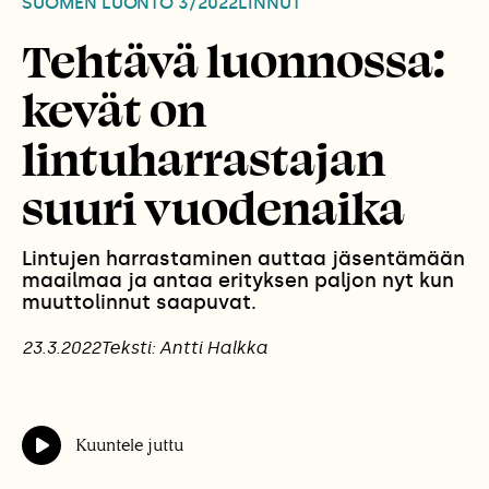
SUOMEN LUONTO
3/2022
LINNUT
Tehtävä luonnossa:
kevät on
lintuharrastajan
suuri vuodenaika
Lintujen harrastaminen auttaa jäsentämään
maailmaa ja antaa erityksen paljon nyt kun
muuttolinnut saapuvat.
23.3.2022
Teksti: Antti Halkka
Kuuntele juttu