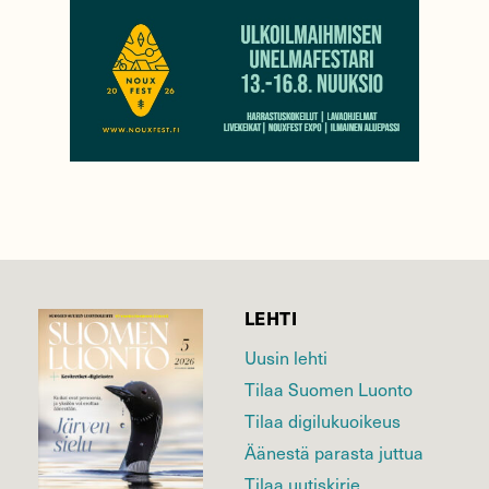
LEHTI
Uusin lehti
Tilaa Suomen Luonto
Tilaa digilukuoikeus
Äänestä parasta juttua
Tilaa uutiskirje