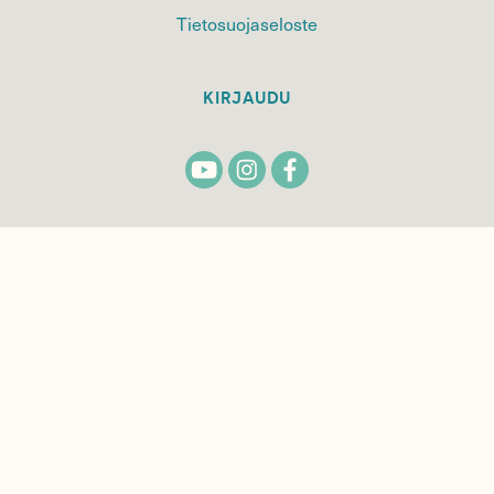
Tietosuojaseloste
KIRJAUDU
TILAA
SUOMEN
LUONNON
UUTIS­KIRJE
Sähköpostiosoite