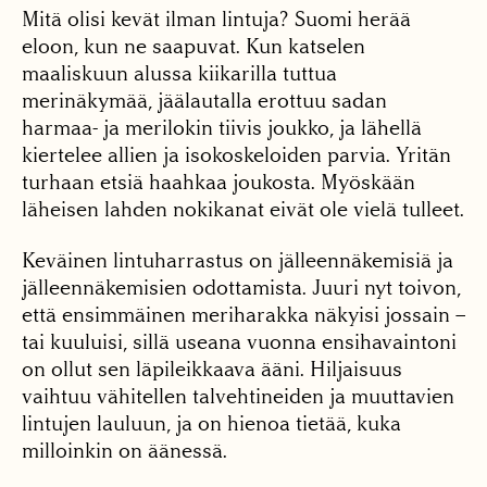
Mitä olisi kevät ilman lintuja? Suomi herää
eloon, kun ne saapuvat. Kun katselen
maaliskuun alussa kiikarilla tuttua
merinäkymää, jäälautalla erottuu sadan
harmaa- ja merilokin tiivis joukko, ja lähellä
kiertelee allien ja isokoskeloiden parvia. Yritän
turhaan etsiä haahkaa joukosta. Myöskään
läheisen lahden nokikanat eivät ole vielä tulleet.
Keväinen lintuharrastus on jälleennäkemisiä ja
jälleennäkemisien odottamista. Juuri nyt toivon,
että ensimmäinen meriharakka näkyisi jossain –
tai kuuluisi, sillä useana vuonna ensihavaintoni
on ollut sen läpileikkaava ääni. Hiljaisuus
vaihtuu vähitellen talvehtineiden ja muuttavien
lintujen lauluun, ja on hienoa tietää, kuka
milloinkin on äänessä.