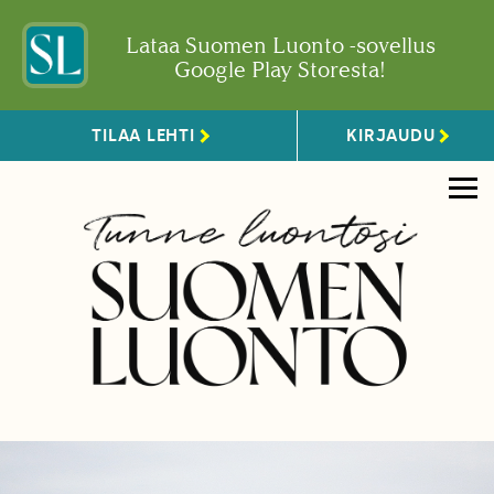
Lataa Suomen Luonto -sovellus
Google Play Storesta!
TILAA LEHTI
KIRJAUDU