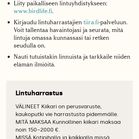
Liity paikalliseen lintuyhdistykseen:
www.birdlife.fi
.
Kirjaudu lintuharrastajien
tiira.fi
-palveluun.
Voit tallentaa havaintojasi ja seurata, mitä
lintuja omassa kunnassasi tai retken
seudulla on.
Nauti tutuistakin linnuista ja tarkkaile niiden
elämän ilmiöitä.
Lintuharrastus
VÄLINEET Kiikari on perusvaruste,
kaukoputki vie harrastusta pidemmälle.
MITÄ MAKSAA Kunnollinen kiikari maksaa
noin 150–2000 €.
MISSÄ Kotipihalla ja kaikkialla missä