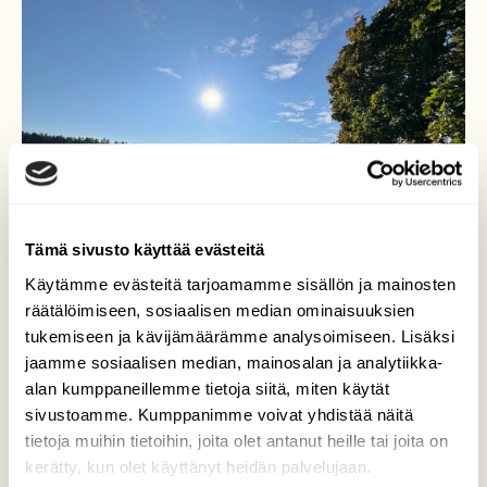
Tämä sivusto käyttää evästeitä
Käytämme evästeitä tarjoamamme sisällön ja mainosten
räätälöimiseen, sosiaalisen median ominaisuuksien
tukemiseen ja kävijämäärämme analysoimiseen. Lisäksi
jaamme sosiaalisen median, mainosalan ja analytiikka-
alan kumppaneillemme tietoja siitä, miten käytät
Aakeeta ja laakeeta
sivustoamme. Kumppanimme voivat yhdistää näitä
tietoja muihin tietoihin, joita olet antanut heille tai joita on
Lampaat laitumilla…Kuralan Kylämäki
kerätty, kun olet käyttänyt heidän palvelujaan.