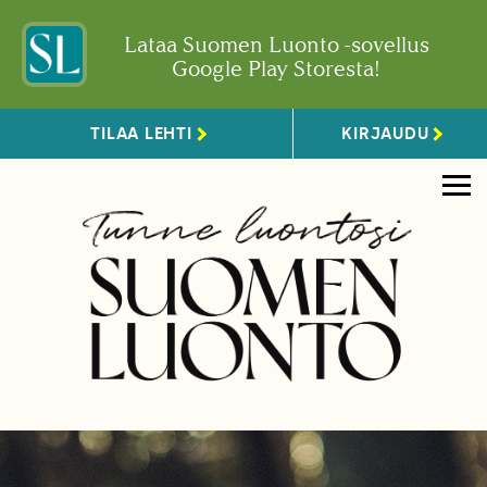
Lataa Suomen Luonto -sovellus
Google Play Storesta!
TILAA LEHTI
KIRJAUDU