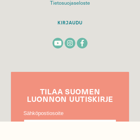
Tietosuojaseloste
KIRJAUDU
TILAA
SUOMEN
LUONNON
UUTIS­KIRJE
Sähköpostiosoite