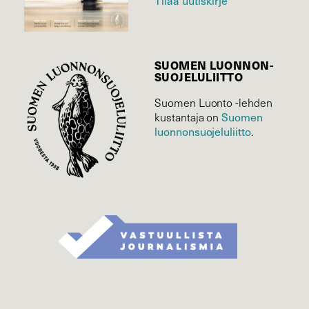
Tilaa uutiskirje
SUOMEN LUONNON­
SUOJELU­LIITTO
Suomen Luonto -lehden
Suomen
kustantaja on
luonnonsuojelu­liitto
.