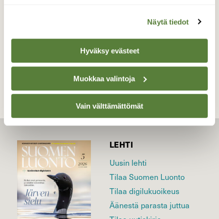
Valokuvaaja: Juhani Peltonen, Turku 2.10.2025
Näytä tiedot
Hyväksy evästeet
TAKAISIN LISTAAN
Muokkaa valintoja
Vain välttämättömät
LEHTI
Uusin lehti
Tilaa Suomen Luonto
Tilaa digilukuoikeus
Äänestä parasta juttua