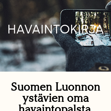
HAVAINTOKIRJA
Suomen Luonnon
ystävien oma
havaintopalsta.