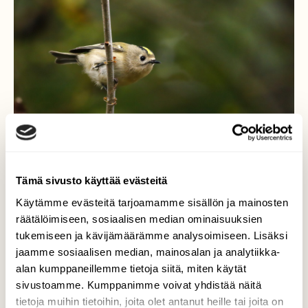
Tämä sivusto käyttää evästeitä
Käytämme evästeitä tarjoamamme sisällön ja mainosten
räätälöimiseen, sosiaalisen median ominaisuuksien
Hippiäinen tikkametsässä
tukemiseen ja kävijämäärämme analysoimiseen. Lisäksi
jaamme sosiaalisen median, mainosalan ja analytiikka-
Aamukävelyllä rauhoitetussa tikkametsässä
alan kumppaneillemme tietoja siitä, miten käytät
tuotti mukavan yllätyksen. Hippiäin tuli
sivustoamme. Kumppanimme voivat yhdistää näitä
vastaan ja sain siitä näpättyä kuvan.
tietoja muihin tietoihin, joita olet antanut heille tai joita on