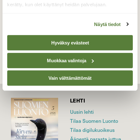
kerätty, kun olet käyttänyt heidän palvelujaan.
Valokuvaaja: Antero Tykkyläinen, Parikkala, Saaren
pitäjä 2.10.2025
Näytä tiedot
TAKAISIN LISTAAN
Hyväksy evästeet
Muokkaa valintoja
Vain välttämättömät
LEHTI
Uusin lehti
Tilaa Suomen Luonto
Tilaa digilukuoikeus
Äänestä parasta juttua