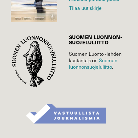
Tilaa uutiskirje
SUOMEN LUONNON­
SUOJELU­LIITTO
Suomen Luonto -lehden
Suomen
kustantaja on
luonnonsuojelu­liitto
.