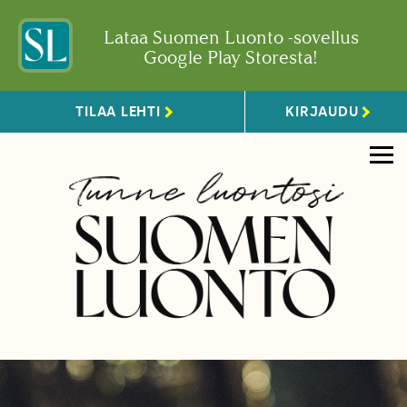
Lataa Suomen Luonto -sovellus
Google Play Storesta!
TILAA LEHTI
KIRJAUDU