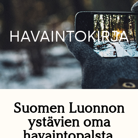
HAVAINTOKIRJA
Suomen Luonnon
ystävien oma
havaintopalsta.