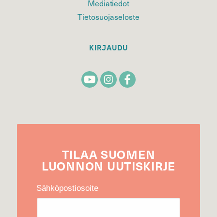
Mediatiedot
Tietosuojaseloste
KIRJAUDU
TILAA
SUOMEN
LUONNON
UUTIS­KIRJE
Sähköpostiosoite