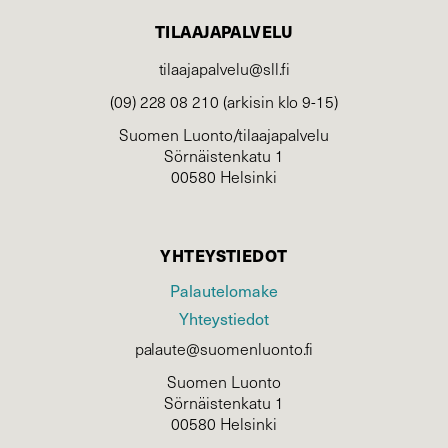
TILAAJAPALVELU
tilaajapalvelu@sll.fi
(09) 228 08 210 (arkisin klo 9-15)
Suomen Luonto/tilaajapalvelu
Sörnäistenkatu 1
00580 Helsinki
YHTEYSTIEDOT
Palautelomake
Yhteystiedot
palaute@suomenluonto.fi
Suomen Luonto
Sörnäistenkatu 1
00580 Helsinki