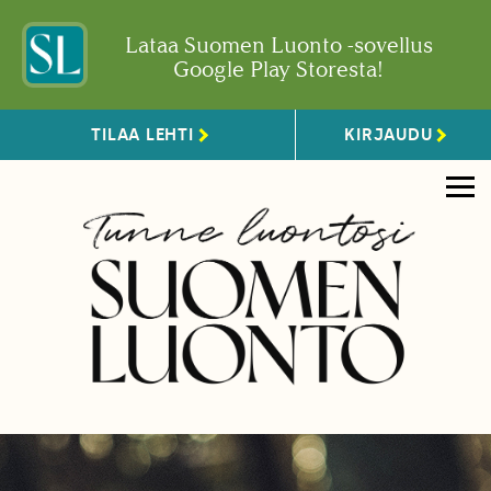
Lataa Suomen Luonto -sovellus
Google Play Storesta!
TILAA LEHTI
KIRJAUDU