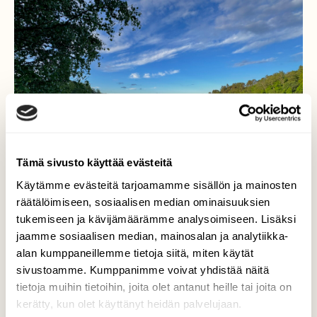
Tämä sivusto käyttää evästeitä
Käytämme evästeitä tarjoamamme sisällön ja mainosten
räätälöimiseen, sosiaalisen median ominaisuuksien
tukemiseen ja kävijämäärämme analysoimiseen. Lisäksi
jaamme sosiaalisen median, mainosalan ja analytiikka-
alan kumppaneillemme tietoja siitä, miten käytät
Aamu Ruissalossa
sivustoamme. Kumppanimme voivat yhdistää näitä
tietoja muihin tietoihin, joita olet antanut heille tai joita on
Aamu Ruissalossa 27.5.2026 Klo:05.55 Turku
kerätty, kun olet käyttänyt heidän palvelujaan.