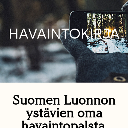
HAVAINTOKIRJA
Suomen Luonnon
ystävien oma
havaintopalsta.