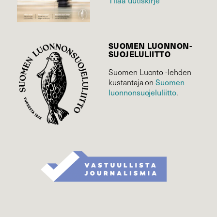
Tilaa uutiskirje
SUOMEN LUONNON­
SUOJELU­LIITTO
Suomen Luonto -lehden
kustantaja on
Suomen
luonnonsuojelu­liitto
.