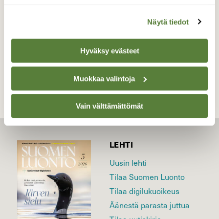
Valokuvaaja: Juhani Peltonen, Turku 27.5.2026
Näytä tiedot
Hyväksy evästeet
TAKAISIN LISTAAN
Muokkaa valintoja
Vain välttämättömät
LEHTI
Uusin lehti
Tilaa Suomen Luonto
Tilaa digilukuoikeus
Äänestä parasta juttua