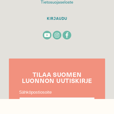
Tietosuojaseloste
KIRJAUDU
TILAA
SUOMEN
LUONNON
UUTIS­KIRJE
Sähköpostiosoite