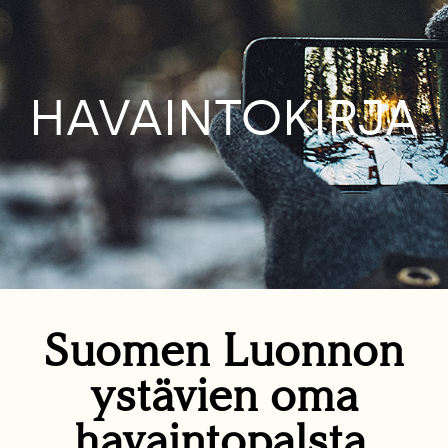
HAVAINTOKIRJA
Suomen Luonnon
ystävien oma
havaintopalsta.