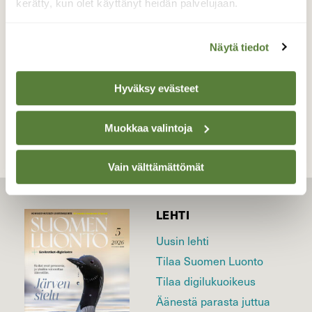
kerätty, kun olet käyttänyt heidän palvelujaan.
Valokuvaaja: Jouni Kalliomäki, Helsinki 24.5.2026
Näytä tiedot
TAKAISIN LISTAAN
Hyväksy evästeet
Muokkaa valintoja
Vain välttämättömät
LEHTI
Uusin lehti
Tilaa Suomen Luonto
Tilaa digilukuoikeus
Äänestä parasta juttua