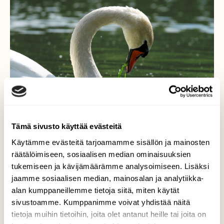
Tämä sivusto käyttää evästeitä
Käytämme evästeitä tarjoamamme sisällön ja mainosten
räätälöimiseen, sosiaalisen median ominaisuuksien
tukemiseen ja kävijämäärämme analysoimiseen. Lisäksi
Kyhmyjoutsen
jaamme sosiaalisen median, mainosalan ja analytiikka-
alan kumppaneillemme tietoja siitä, miten käytät
Täsmäisku Töölönlahdelle on aina hyvä
sivustoamme. Kumppanimme voivat yhdistää näitä
vaihtoehto, varsinkin kun paikallisiin kuuluu
tietoja muihin tietoihin, joita olet antanut heille tai joita on
nämä upeat linnut.