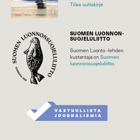
Tilaa uutiskirje
SUOMEN LUONNON­
SUOJELU­LIITTO
Suomen Luonto -lehden
kustantaja on
Suomen
luonnonsuojelu­liitto
.