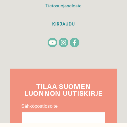
Tietosuojaseloste
KIRJAUDU
TILAA
SUOMEN
LUONNON
UUTIS­KIRJE
Sähköpostiosoite