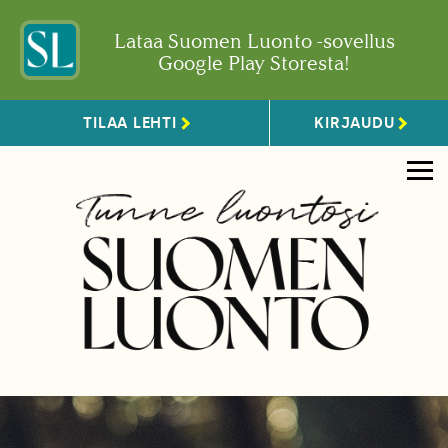
Lataa Suomen Luonto -sovellus
Google Play Storesta!
TILAA LEHTI
KIRJAUDU