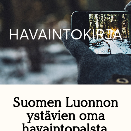
HAVAINTOKIRJA
Suomen Luonnon
ystävien oma
havaintopalsta.