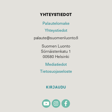
YHTEYSTIEDOT
Palautelomake
Yhteystiedot
palaute@suomenluonto.fi
Suomen Luonto
Sörnäistenkatu 1
00580 Helsinki
Mediatiedot
Tietosuojaseloste
KIRJAUDU