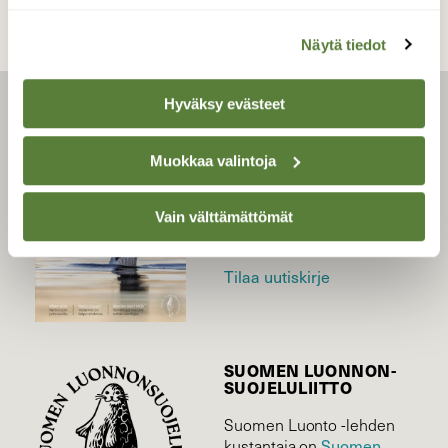
Näytä tiedot
Hyväksy evästeet
LEHTI
Uusin lehti
Muokkaa valintoja
Tilaa Suomen Luonto
Tilaa digilukuoikeus
Vain välttämättömät
Äänestä parasta juttua
Tilaa uutiskirje
SUOMEN LUONNON­
SUOJELU­LIITTO
Suomen Luonto -lehden
Suomen
kustantaja on