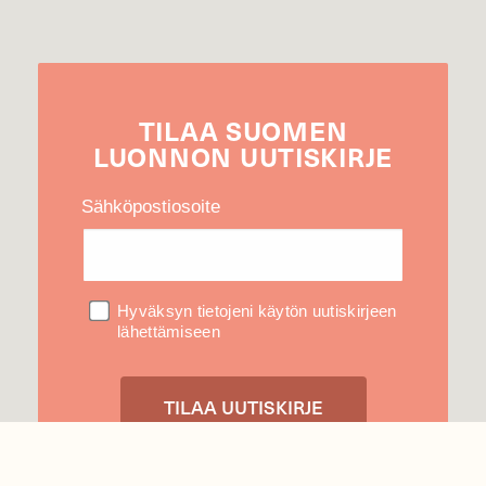
TILAA
SUOMEN
LUONNON
UUTIS­KIRJE
Sähköpostiosoite
Hyväksyn tietojeni käytön uutiskirjeen
lähettämiseen
Tietosuojaseloste