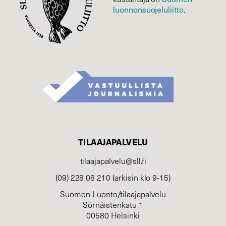
luonnonsuojelu­liitto
.
TILAAJAPALVELU
tilaajapalvelu@sll.fi
(09) 228 08 210 (arkisin klo 9-15)
Suomen Luonto/tilaajapalvelu
Sörnäistenkatu 1
00580 Helsinki