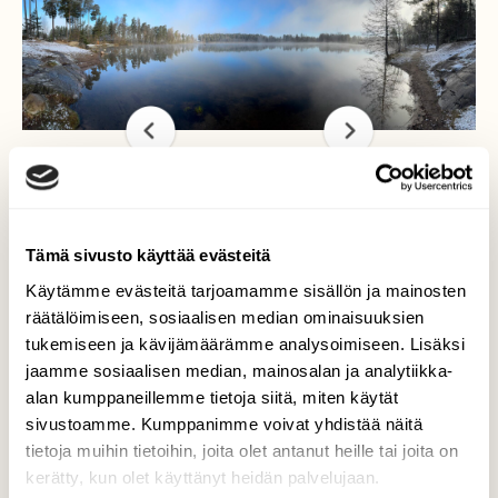
Aamu valkenee
Tämä sivusto käyttää evästeitä
Aamu valkenee Maskun ” Rivierella”
Käytämme evästeitä tarjoamamme sisällön ja mainosten
räätälöimiseen, sosiaalisen median ominaisuuksien
Valokuvaaja: Juhani Peltonen, Masku 26.4.2025
tukemiseen ja kävijämäärämme analysoimiseen. Lisäksi
jaamme sosiaalisen median, mainosalan ja analytiikka-
alan kumppaneillemme tietoja siitä, miten käytät
sivustoamme. Kumppanimme voivat yhdistää näitä
TAKAISIN LISTAAN
tietoja muihin tietoihin, joita olet antanut heille tai joita on
kerätty, kun olet käyttänyt heidän palvelujaan.