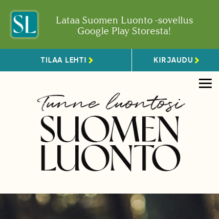
Lataa Suomen Luonto -sovellus
Google Play Storesta!
TILAA LEHTI
KIRJAUDU