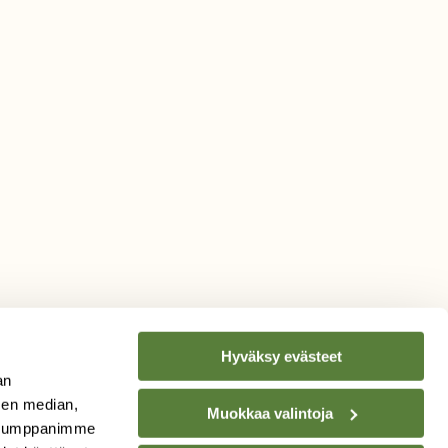
Hyväksy evästeet
an
sen median,
Muokkaa valintoja
. Kumppanimme
TILAA
SUOMEN