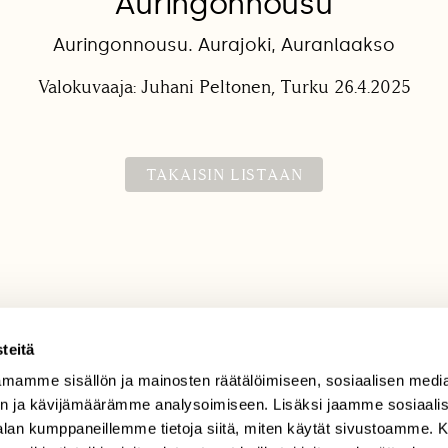
Auringonnousu
Auringonnousu. Aurajoki, Auranlaakso
Valokuvaaja: Juhani Peltonen, Turku 26.4.2025
TAKAISIN LISTAAN
teitä
mamme sisällön ja mainosten räätälöimiseen, sosiaalisen medi
TILAAJAPALVELU
n ja kävijämäärämme analysoimiseen. Lisäksi jaamme sosiaali
tilaajapalvelu@sll.fi
-alan kumppaneillemme tietoja siitä, miten käytät sivustoamme