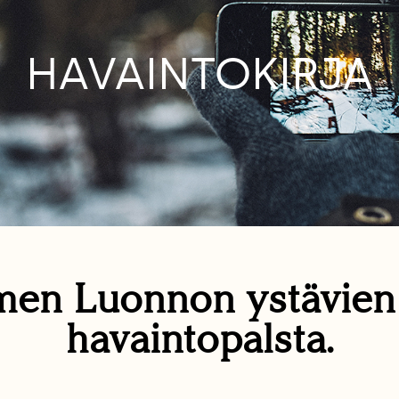
HAVAINTOKIRJA
en Luonnon ystävie
havaintopalsta.