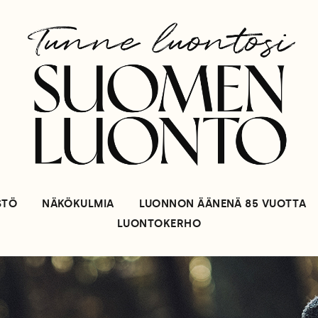
STÖ
NÄKÖKULMIA
LUONNON ÄÄNENÄ 85 VUOTTA
LUONTOKERHO