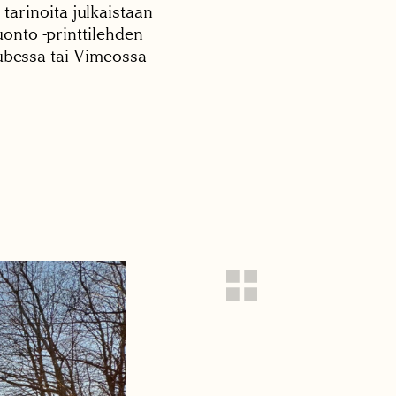
 tarinoita julkaistaan
onto -printtilehden
tubessa tai Vimeossa