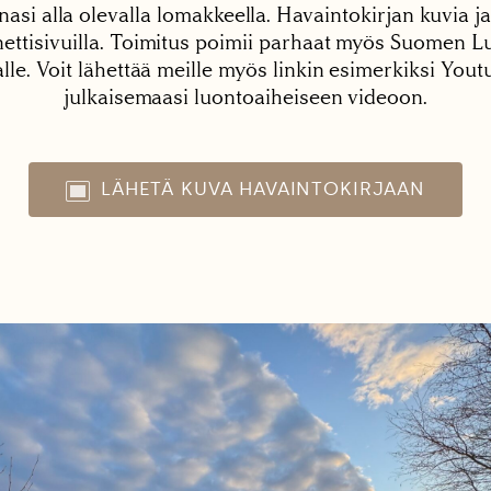
nasi alla olevalla lomakkeella. Havaintokirjan kuvia ja
tisivuilla. Toimitus poimii parhaat myös Suomen Lu
alle. Voit lähettää meille myös linkin esimerkiksi You
julkaisemaasi luontoaiheiseen videoon.
LÄHETÄ KUVA HAVAINTOKIRJAAN