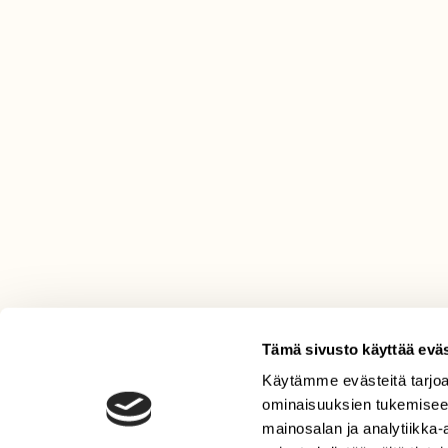
Tämä sivusto käyttää eväs
Käytämme evästeitä tarjoa
LEHTI
ominaisuuksien tukemisee
Uusin lehti
mainosalan ja analytiikka