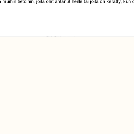
 muihin tietoihin, joita olet antanut heille tai joita on kerätty, kun 
(09) 228 08 210 (arkisin
klo 9-15)
Suomen
Luonto/tilaajapalvelu
Sörnäistenkatu 1
00580 Helsinki
ELU­
YHTEYSTIEDOT
ntaja on
Palautelomake
Yhteystiedot
palaute@suomenluonto.fi
Suomen Luonto
Sörnäistenkatu 1
00580 Helsinki
Mediatiedot
Tietosuojaseloste