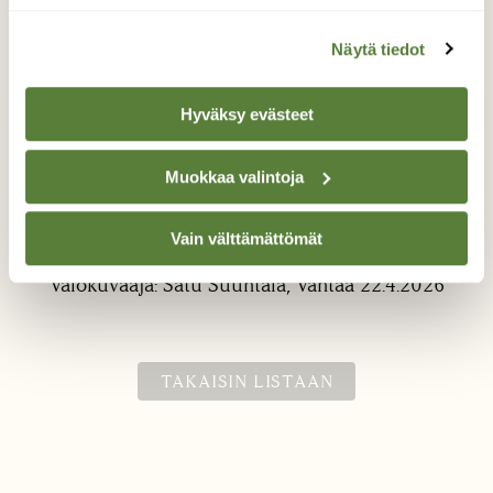
Näytä tiedot
Hyväksy evästeet
Muokkaa valintoja
Aamuauringossa
Pajukon juurella
Vain välttämättömät
Valokuvaaja: Satu Suuntala, Vantaa 22.4.2026
TAKAISIN LISTAAN