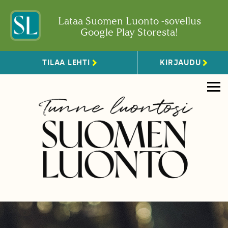
Lataa Suomen Luonto -sovellus
Google Play Storesta!
TILAA LEHTI
KIRJAUDU