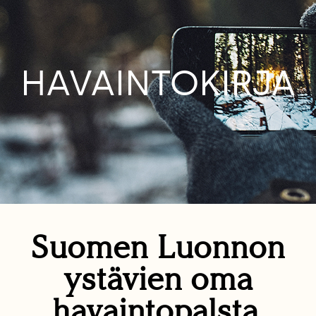
HAVAINTOKIRJA
Suomen Luonnon
ystävien oma
havaintopalsta.