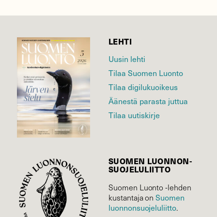
LEHTI
Uusin lehti
Tilaa Suomen Luonto
Tilaa digilukuoikeus
Äänestä parasta juttua
Tilaa uutiskirje
SUOMEN LUONNON­
SUOJELU­LIITTO
Suomen Luonto -lehden
Suomen
kustantaja on
luonnonsuojelu­liitto
.