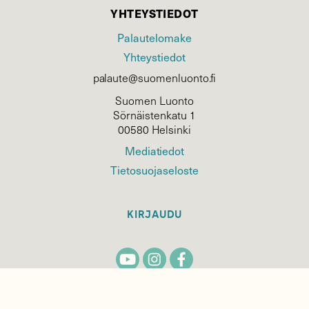
YHTEYSTIEDOT
Palautelomake
Yhteystiedot
palaute@suomenluonto.fi
Suomen Luonto
Sörnäistenkatu 1
00580 Helsinki
Mediatiedot
Tietosuojaseloste
KIRJAUDU