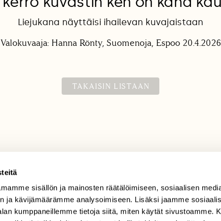
 kerro kuvastin ken on kana ka
Liejukana näyttäisi ihailevan kuvajaistaan
Valokuvaaja: Hanna Rönty, Suomenoja, Espoo 20.4.2026
TAKAISIN LISTAAN
teitä
mamme sisällön ja mainosten räätälöimiseen, sosiaalisen medi
TILAAJAPALVELU
n ja kävijämäärämme analysoimiseen. Lisäksi jaamme sosiaali
tilaajapalvelu@sll.fi
-alan kumppaneillemme tietoja siitä, miten käytät sivustoamme