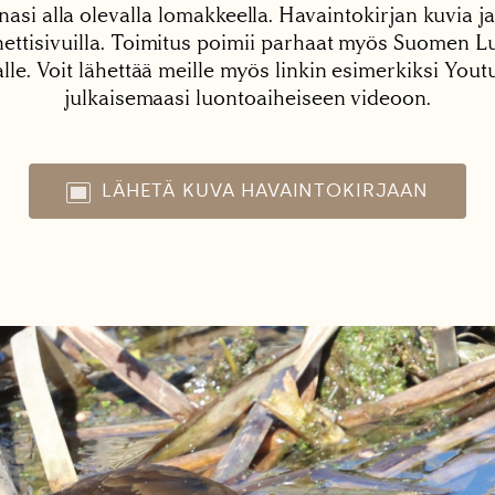
nasi alla olevalla lomakkeella. Havaintokirjan kuvia ja
tisivuilla. Toimitus poimii parhaat myös Suomen Lu
alle. Voit lähettää meille myös linkin esimerkiksi You
julkaisemaasi luontoaiheiseen videoon.
LÄHETÄ KUVA HAVAINTOKIRJAAN