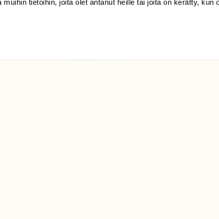
 muihin tietoihin, joita olet antanut heille tai joita on kerätty, kun 
(09) 228 08 210 (arkisin
klo 9-15)
Suomen
Luonto/tilaajapalvelu
Sörnäistenkatu 1
00580 Helsinki
ELU­
YHTEYSTIEDOT
ntaja on
Palautelomake
Yhteystiedot
palaute@suomenluonto.fi
Suomen Luonto
Sörnäistenkatu 1
00580 Helsinki
Mediatiedot
Tietosuojaseloste