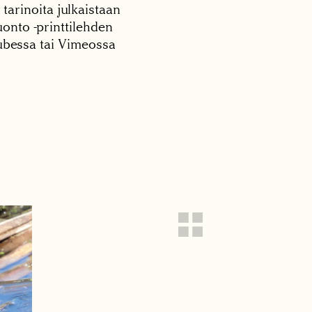
 tarinoita julkaistaan
onto -printtilehden
tubessa tai Vimeossa