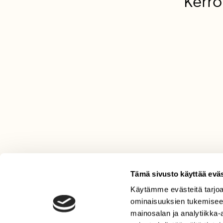
Kerro
Tämä sivusto käyttää eväs
Käytämme evästeitä tarjoa
LEHTI
ominaisuuksien tukemisee
Uusin lehti
mainosalan ja analytiikka