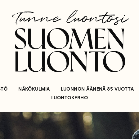
STÖ
NÄKÖKULMIA
LUONNON ÄÄNENÄ 85 VUOTTA
LUONTOKERHO