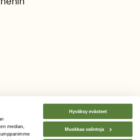
unehin
Hyväksy evästeet
an
sen median,
Muokkaa valintoja
. Kumppanimme
TILAA
SUOMEN