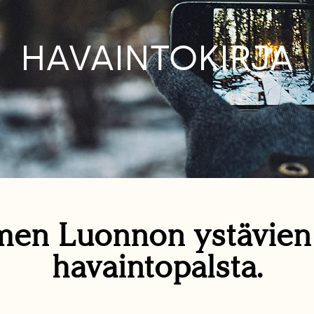
HAVAINTOKIRJA
en Luonnon ystävie
havaintopalsta.