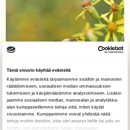
Tämä sivusto käyttää evästeitä
Käytämme evästeitä tarjoamamme sisällön ja mainosten
räätälöimiseen, sosiaalisen median ominaisuuksien
tukemiseen ja kävijämäärämme analysoimiseen. Lisäksi
jaamme sosiaalisen median, mainosalan ja analytiikka-
alan kumppaneillemme tietoja siitä, miten käytät
sivustoamme. Kumppanimme voivat yhdistää näitä
Ahkera pölyttäjä
tietoja muihin tietoihin, joita olet antanut heille tai joita on
kerätty, kun olet käyttänyt heidän palvelujaan.