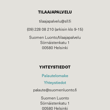
TILAAJAPALVELU
tilaajapalvelu@sll.fi
(09) 228 08 210 (arkisin klo 9-15)
Suomen Luonto/tilaajapalvelu
Sörnäistenkatu 1
00580 Helsinki
YHTEYSTIEDOT
Palautelomake
Yhteystiedot
palaute@suomenluonto.fi
Suomen Luonto
Sörnäistenkatu 1
00580 Helsinki