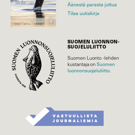
Äänestä parasta juttua
Tilaa uutiskirje
SUOMEN LUONNON­
SUOJELU­LIITTO
Suomen Luonto -lehden
Suomen
kustantaja on
luonnonsuojelu­liitto
.