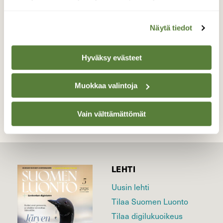
Pörheä kimalainen uurasti kesäpäivänä
kukkien parissa.
Näytä tiedot
Valokuvaaja: Janne Salomeri, Helsinki 4.7.2026
Hyväksy evästeet
TAKAISIN LISTAAN
Muokkaa valintoja
Vain välttämättömät
LEHTI
Uusin lehti
Tilaa Suomen Luonto
Tilaa digilukuoikeus