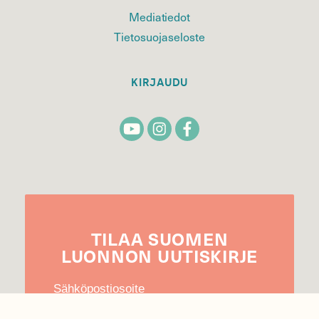
Mediatiedot
Tietosuojaseloste
KIRJAUDU
TILAA
SUOMEN
LUONNON
UUTIS­KIRJE
Sähköpostiosoite