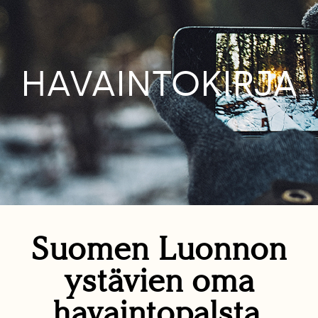
HAVAINTOKIRJA
Suomen Luonnon
ystävien oma
havaintopalsta.