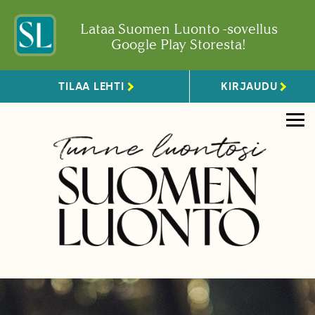
Lataa Suomen Luonto -sovellus
Google Play Storesta!
TILAA LEHTI
KIRJAUDU