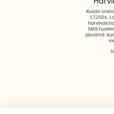
Harvi
Kuvan oranss
1.7.2026. L
harvinaista
Siitä huoli
jännintä: ku
mi
V