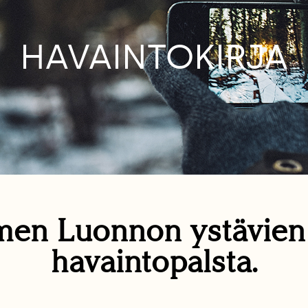
HAVAINTOKIRJA
en Luonnon ystävie
havaintopalsta.