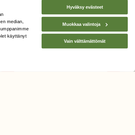
Hyväksy evästeet
an
sen median,
Muokkaa valintoja
. Kumppanimme
TILAA
SUOMEN
olet käyttänyt
LUONNON
UUTIS­KIRJE
Vain välttämättömät
Sähköpostiosoite
Hyväksyn tietojeni käytön
uutiskirjeen lähettämiseen
Tietosuojaseloste