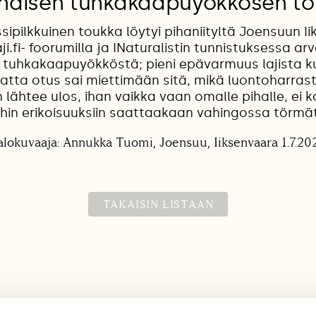
naisen tuhkakaapuyökkösen t
ipilkkuinen toukka löytyi pihaniityltä Joensuun I
aji.fi- foorumilla ja INaturalistin tunnistuksessa arvel
 tuhkakaapuyökköstä; pieni epävarmuus lajista ku
matta otus sai miettimään sitä, mikä luontoharra
n lähtee ulos, ihan vaikka vaan omalle pihalle, ei 
hin erikoisuuksiin saattaakaan vahingossa törmä
alokuvaaja: Annukka Tuomi, Joensuu, Iiksenvaara 1.7.20
TAKAISIN LISTAAN