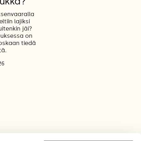
oukka?
iksenvaaralla
tiin lajiksi
itenkin jäi?
stuksessa on
koskaan tiedä
tä.
26