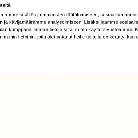
teitä
mamme sisällön ja mainosten räätälöimiseen, sosiaalisen medi
TILAAJAPALVELU
n ja kävijämäärämme analysoimiseen. Lisäksi jaamme sosiaali
tilaajapalvelu@sll.fi
-alan kumppaneillemme tietoja siitä, miten käytät sivustoamme
 muihin tietoihin, joita olet antanut heille tai joita on kerätty, kun 
(09) 228 08 210 (arkisin
klo 9-15)
Suomen
Luonto/tilaajapalvelu
Sörnäistenkatu 1
00580 Helsinki
ELU­
YHTEYSTIEDOT
ntaja on
Palautelomake
Yhteystiedot
palaute@suomenluonto.fi
Suomen Luonto