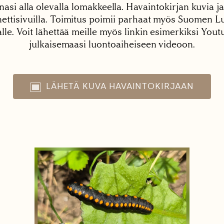
nasi alla olevalla lomakkeella. Havaintokirjan kuvia ja
tisivuilla. Toimitus poimii parhaat myös Suomen Lu
alle. Voit lähettää meille myös linkin esimerkiksi You
julkaisemaasi luontoaiheiseen videoon.
LÄHETÄ KUVA HAVAINTOKIRJAAN