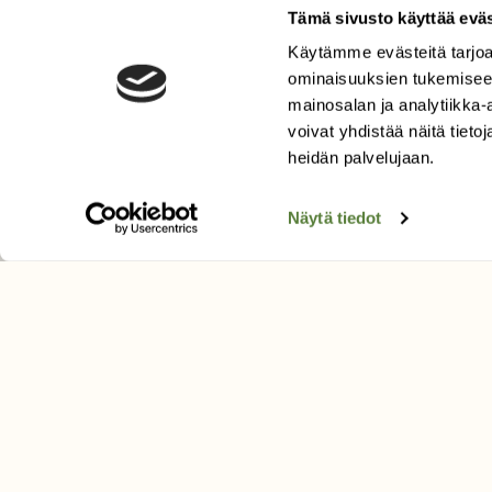
Tämä sivusto käyttää eväs
Käytämme evästeitä tarjoa
LEHTI
ominaisuuksien tukemisee
Uusin lehti
mainosalan ja analytiikka
Tilaa Suomen Luonto
voivat yhdistää näitä tietoja
heidän palvelujaan.
Tilaa digilukuoikeus
Äänestä parasta juttua
Näytä tiedot
Tilaa uutiskirje
SUOMEN LUONNON­SUOJ
LIITTO
Suomen Luonto -lehden kusta
Suomen luonnonsuojelu­liitto
.