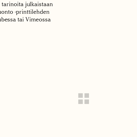
 tarinoita julkaistaan
onto -printtilehden
tubessa tai Vimeossa