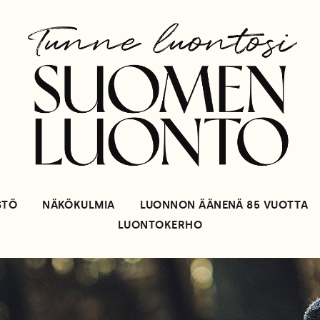
STÖ
NÄKÖKULMIA
LUONNON ÄÄNENÄ 85 VUOTTA
LUONTOKERHO