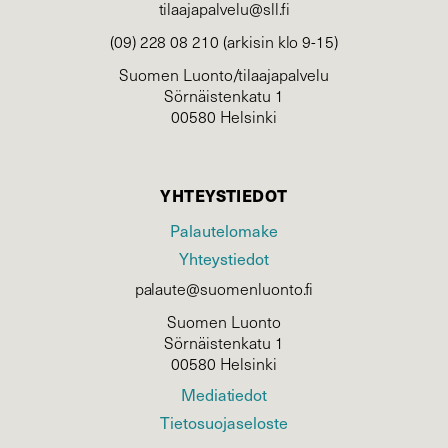
tilaajapalvelu@sll.fi
(09) 228 08 210 (arkisin klo 9-15)
Suomen Luonto/tilaajapalvelu
Sörnäistenkatu 1
00580 Helsinki
YHTEYSTIEDOT
Palautelomake
Yhteystiedot
palaute@suomenluonto.fi
Suomen Luonto
Sörnäistenkatu 1
00580 Helsinki
Mediatiedot
Tietosuojaseloste