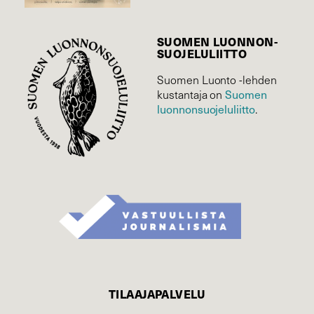
SUOMEN LUONNON­
SUOJELU­LIITTO
Suomen Luonto -lehden
Suomen
kustantaja on
luonnonsuojelu­liitto
.
TILAAJAPALVELU