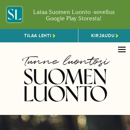
Lataa Suomen Luonto -sovellus
Google Play Storesta!
TILAA LEHTI
KIRJAUDU