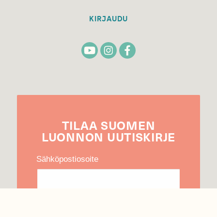
KIRJAUDU
TILAA
SUOMEN
LUONNON
UUTIS­KIRJE
Sähköpostiosoite
Hyväksyn tietojeni käytön uutiskirjeen
lähettämiseen