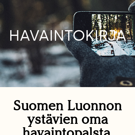
HAVAINTOKIRJA
Suomen Luonnon
ystävien oma
havaintopalsta.