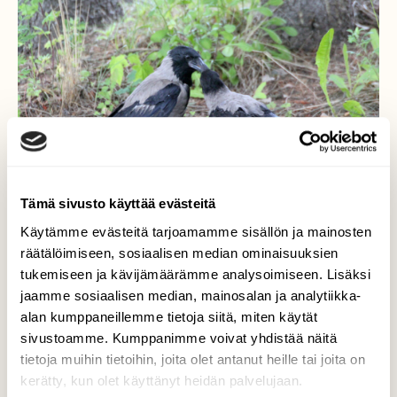
Tämä sivusto käyttää evästeitä
Käytämme evästeitä tarjoamamme sisällön ja mainosten
räätälöimiseen, sosiaalisen median ominaisuuksien
tukemiseen ja kävijämäärämme analysoimiseen. Lisäksi
jaamme sosiaalisen median, mainosalan ja analytiikka-
Aina nälkä
alan kumppaneillemme tietoja siitä, miten käytät
sivustoamme. Kumppanimme voivat yhdistää näitä
Variksen pojilla aina nälkä ja koko ajan jano.
tietoja muihin tietoihin, joita olet antanut heille tai joita on
kerätty, kun olet käyttänyt heidän palvelujaan.
Valokuvaaja: Kaarlo Asikainen, Iisalmi 8.7.2026