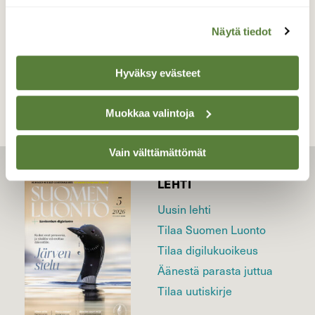
Näytä tiedot
TAKAISIN LISTAAN
Hyväksy evästeet
Muokkaa valintoja
Vain välttämättömät
LEHTI
Uusin lehti
Tilaa Suomen Luonto
Tilaa digilukuoikeus
Äänestä parasta juttua
Tilaa uutiskirje