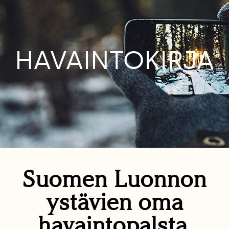
HAVAINTOKIRJA
Suomen Luonnon
ystävien oma
havaintopalsta.