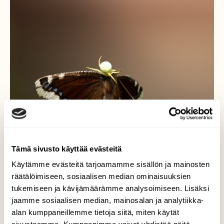
Tämä sivusto käyttää evästeitä
Käytämme evästeitä tarjoamamme sisällön ja mainosten
räätälöimiseen, sosiaalisen median ominaisuuksien
tukemiseen ja kävijämäärämme analysoimiseen. Lisäksi
Perhonen pulassa
jaamme sosiaalisen median, mainosalan ja analytiikka-
alan kumppaneillemme tietoja siitä, miten käytät
Hämähäkki roikkui pihlajan oksassa ohuen