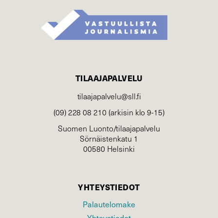
TILAAJAPALVELU
tilaajapalvelu@sll.fi
(09) 228 08 210 (arkisin klo 9-15)
Suomen Luonto/tilaajapalvelu
Sörnäistenkatu 1
00580 Helsinki
YHTEYSTIEDOT
Palautelomake
Yhteystiedot