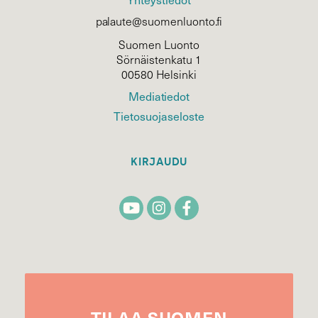
palaute@suomenluonto.fi
Suomen Luonto
Sörnäistenkatu 1
00580 Helsinki
Mediatiedot
Tietosuojaseloste
KIRJAUDU
TILAA
SUOMEN