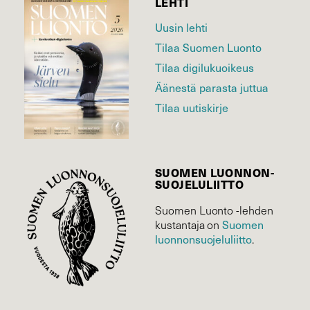
LEHTI
Uusin lehti
Tilaa Suomen Luonto
Tilaa digilukuoikeus
Äänestä parasta juttua
Tilaa uutiskirje
SUOMEN LUONNON­
SUOJELU­LIITTO
Suomen Luonto -lehden
Suomen
kustantaja on
luonnonsuojelu­liitto
.