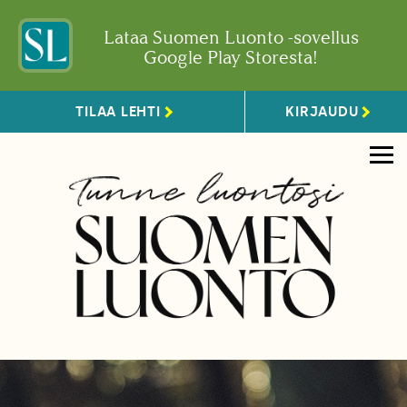
Lataa Suomen Luonto -sovellus
Google Play Storesta!
TILAA LEHTI
KIRJAUDU