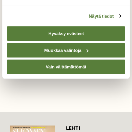
Äkälude
Näytä tiedot
Lude kiipeilee heinikossa.
Hyväksy evästeet
Valokuvaaja: Tarja Naukkarinen, Savitaipale
28.6.2026
Muokkaa valintoja
Vain välttämättömät
TAKAISIN LISTAAN
LEHTI