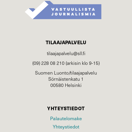
TILAAJAPALVELU
tilaajapalvelu@sll.fi
(09) 228 08 210 (arkisin klo 9-15)
Suomen Luonto/tilaajapalvelu
Sörnäistenkatu 1
00580 Helsinki
YHTEYSTIEDOT
Palautelomake
Yhteystiedot