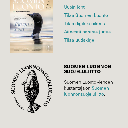
Uusin lehti
Tilaa Suomen Luonto
Tilaa digilukuoikeus
Äänestä parasta juttua
Tilaa uutiskirje
SUOMEN LUONNON­
SUOJELU­LIITTO
Suomen Luonto -lehden
kustantaja on
Suomen
luonnonsuojelu­liitto
.