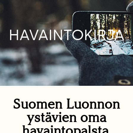
HAVAINTOKIRJA
Suomen Luonnon
ystävien oma
havaintopalsta.