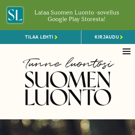
Lataa Suomen Luonto -sovellus
Google Play Storesta!
TILAA LEHTI
KIRJAUDU