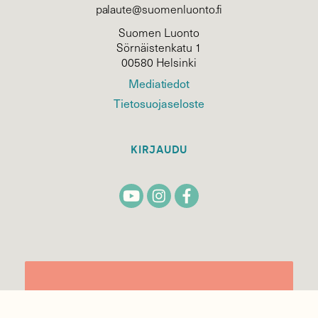
palaute@suomenluonto.fi
Suomen Luonto
Sörnäistenkatu 1
00580 Helsinki
Mediatiedot
Tietosuojaseloste
KIRJAUDU
TILAA
SUOMEN