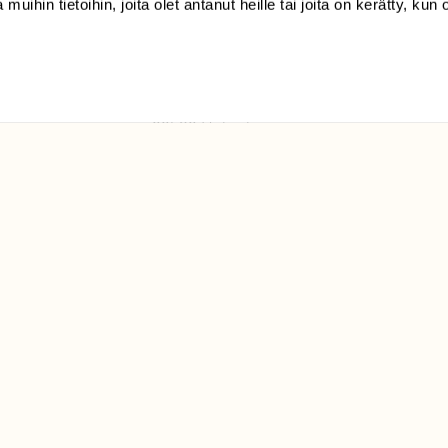
 muihin tietoihin, joita olet antanut heille tai joita on kerätty, kun 
(09) 228 08 210 (arkisin
klo 9-15)
Suomen
Luonto/tilaajapalvelu
Sörnäistenkatu 1
00580 Helsinki
ELU­
YHTEYSTIEDOT
ntaja on
Palautelomake
Yhteystiedot
palaute@suomenluonto.fi
Suomen Luonto
Sörnäistenkatu 1
00580 Helsinki
Mediatiedot
Tietosuojaseloste