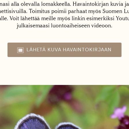
nasi alla olevalla lomakkeella. Havaintokirjan kuvia ja
tisivuilla. Toimitus poimii parhaat myös Suomen Lu
alle. Voit lähettää meille myös linkin esimerkiksi You
julkaisemaasi luontoaiheiseen videoon.
LÄHETÄ KUVA HAVAINTOKIRJAAN