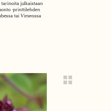
 tarinoita julkaistaan
onto -printtilehden
tubessa tai Vimeossa