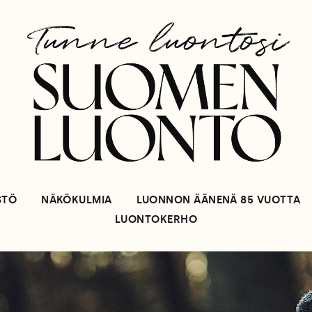
STÖ
NÄKÖKULMIA
LUONNON ÄÄNENÄ 85 VUOTTA
LUONTOKERHO