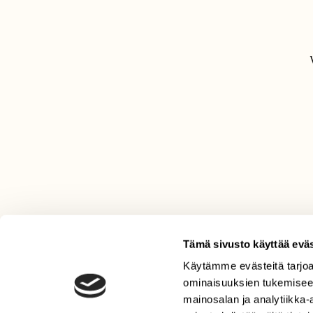
Tämä sivusto käyttää eväs
Käytämme evästeitä tarjoa
LEHTI
ominaisuuksien tukemisee
Uusin lehti
mainosalan ja analytiikka