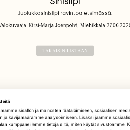
Sinisiipi
Juolukkasinisiipi ravintoa etsimässä.
Valokuvaaja: Kirsi-Marja Joenpolvi, Miehikkälä 27.06.202
TAKAISIN LISTAAN
teitä
mamme sisällön ja mainosten räätälöimiseen, sosiaalisen medi
TILAAJAPALVELU
n ja kävijämäärämme analysoimiseen. Lisäksi jaamme sosiaali
tilaajapalvelu@sll.fi
-alan kumppaneillemme tietoja siitä, miten käytät sivustoamme