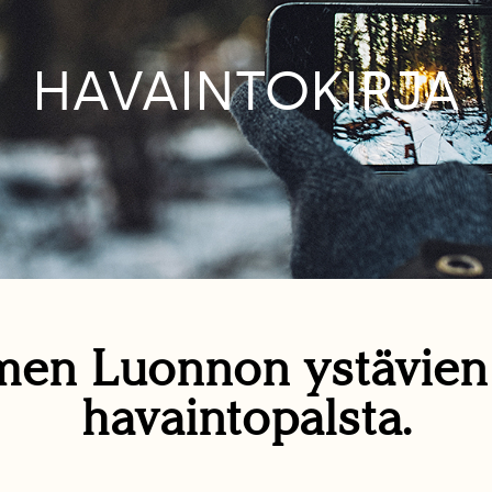
HAVAINTOKIRJA
en Luonnon ystävie
havaintopalsta.