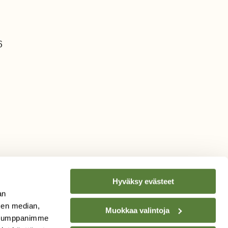
6
Hyväksy evästeet
an
sen median,
Muokkaa valintoja
. Kumppanimme
TILAA
SUOMEN