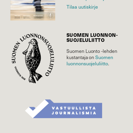
Tilaa uutiskirje
SUOMEN LUONNON­
SUOJELU­LIITTO
Suomen Luonto -lehden
Suomen
kustantaja on
luonnonsuojelu­liitto
.