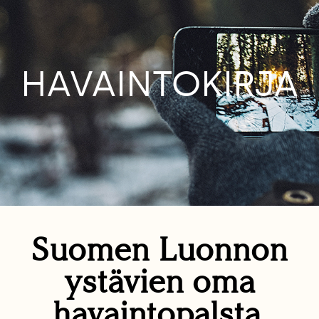
HAVAINTOKIRJA
Suomen Luonnon
ystävien oma
havaintopalsta.