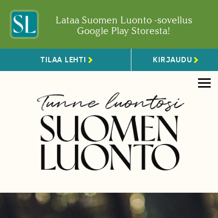
Lataa Suomen Luonto -sovellus
Google Play Storesta!
TILAA LEHTI
KIRJAUDU