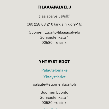
TILAAJAPALVELU
tilaajapalvelu@sll.fi
(09) 228 08 210 (arkisin klo 9-15)
Suomen Luonto/tilaajapalvelu
Sörnäistenkatu 1
00580 Helsinki
YHTEYSTIEDOT
Palautelomake
Yhteystiedot
palaute@suomenluonto.fi
Suomen Luonto
Sörnäistenkatu 1
00580 Helsinki