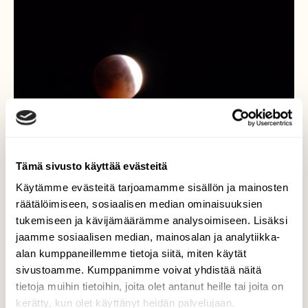
Tämä sivusto käyttää evästeitä
Käytämme evästeitä tarjoamamme sisällön ja mainosten
räätälöimiseen, sosiaalisen median ominaisuuksien
tukemiseen ja kävijämäärämme analysoimiseen. Lisäksi
jaamme sosiaalisen median, mainosalan ja analytiikka-
alan kumppaneillemme tietoja siitä, miten käytät
Alkava kuunpimennys
sivustoamme. Kumppanimme voivat yhdistää näitä
tietoja muihin tietoihin, joita olet antanut heille tai joita on
Kova pakkanen ja kuunpimennys,oli taivaalla
kerätty, kun olet käyttänyt heidän palvelujaan.