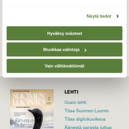
aamusta.
Valokuvaaja: Hannu Rissanen, Näädänmaa 21.1.19
Näytä tiedot
Hyväksy evästeet
TAKAISIN LISTAAN
Muokkaa valintoja
Vain välttämättömät
LEHTI
Uusin lehti
Tilaa Suomen Luonto
Tilaa digilukuoikeus
Äänestä parasta juttua