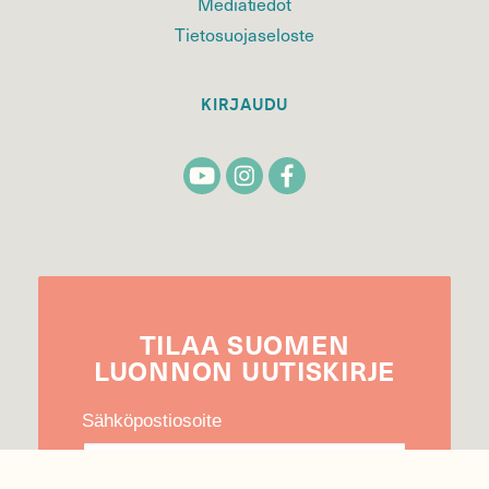
Mediatiedot
Tietosuojaseloste
KIRJAUDU
TILAA
SUOMEN
LUONNON
UUTIS­KIRJE
Sähköpostiosoite