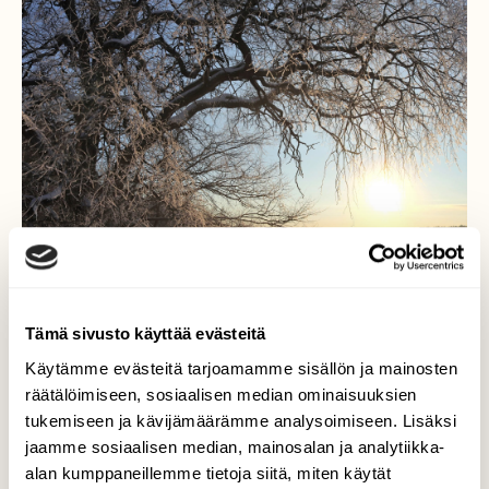
Tämä sivusto käyttää evästeitä
Käytämme evästeitä tarjoamamme sisällön ja mainosten
Komea kynäjalava raamina
räätälöimiseen, sosiaalisen median ominaisuuksien
upealle pakkaspäivän
tukemiseen ja kävijämäärämme analysoimiseen. Lisäksi
järvimaisemalle
jaamme sosiaalisen median, mainosalan ja analytiikka-
alan kumppaneillemme tietoja siitä, miten käytät