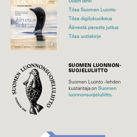
Uusin lehti
Tilaa Suomen Luonto
Tilaa digilukuoikeus
Äänestä parasta juttua
Tilaa uutiskirje
SUOMEN LUONNON­
SUOJELU­LIITTO
Suomen Luonto -lehden
Suomen
kustantaja on
luonnonsuojelu­liitto
.