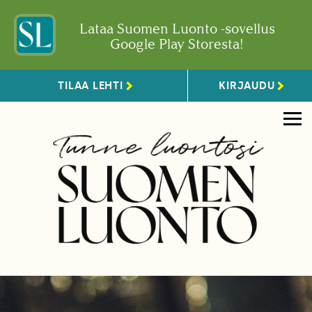
Lataa Suomen Luonto -sovellus
Google Play Storesta!
TILAA LEHTI
KIRJAUDU