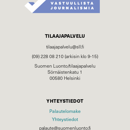
TILAAJAPALVELU
tilaajapalvelu@sll.fi
(09) 228 08 210 (arkisin klo 9-15)
Suomen Luonto/tilaajapalvelu
Sörnäistenkatu 1
00580 Helsinki
YHTEYSTIEDOT
Palautelomake
Yhteystiedot
palaute@suomenluonto.fi