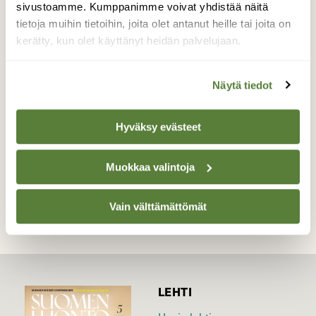
Aurinko paistoi ja pakkanen oli kipakkaa, kun
sivustoamme. Kumppanimme voivat yhdistää näitä
kuvasin Pyhäjärvinäkymää Tampereen
tietoja muihin tietoihin, joita olet antanut heille tai joita on
Tahmelassa. Edessä on rauhoitettu, vanha
kerätty, kun olet käyttänyt heidän palvelujaan.
kynäjalava kuin kehyksinä talviselle
järvinäkymälle.
Näytä tiedot
Valokuvaaja: Irja Lehtinen, Tampere 18.1.2019
Hyväksy evästeet
TAKAISIN LISTAAN
Muokkaa valintoja
Vain välttämättömät
LEHTI