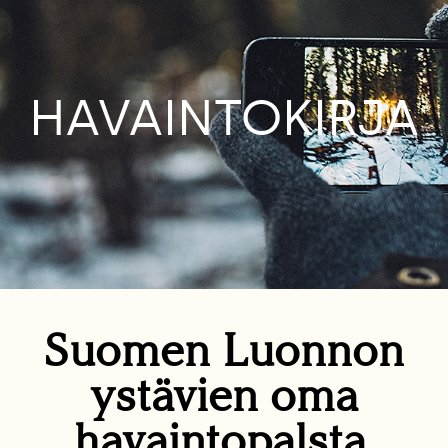
HAVAINTOKIRJA
Suomen Luonnon
ystävien oma
havaintopalsta.