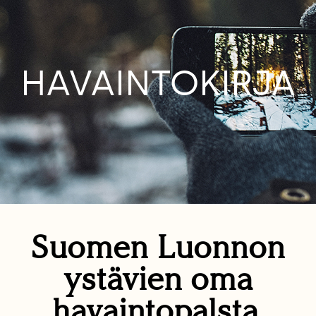
HAVAINTOKIRJA
Suomen Luonnon
ystävien oma
havaintopalsta.