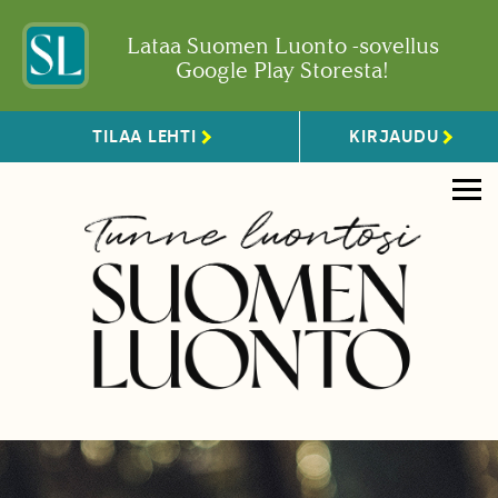
Lataa Suomen Luonto -sovellus
Google Play Storesta!
TILAA LEHTI
KIRJAUDU