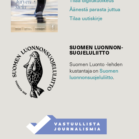
Äänestä parasta juttua
Tilaa uutiskirje
SUOMEN LUONNON­
SUOJELU­LIITTO
Suomen Luonto -lehden
Suomen
kustantaja on
luonnonsuojelu­liitto
.