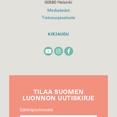
00580 Helsinki
Mediatiedot
Tietosuojaseloste
KIRJAUDU
TILAA
SUOMEN
LUONNON
UUTIS­KIRJE
Sähköpostiosoite