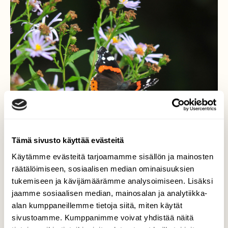
Tämä sivusto käyttää evästeitä
Käytämme evästeitä tarjoamamme sisällön ja mainosten
räätälöimiseen, sosiaalisen median ominaisuuksien
Amiraali
tukemiseen ja kävijämäärämme analysoimiseen. Lisäksi
jaamme sosiaalisen median, mainosalan ja analytiikka-
Amiraaliperhonen on vaeltaja. Se saapuu
alan kumppaneillemme tietoja siitä, miten käytät
joukoittain Suomeen kesällä ja jälkeläiset
sivustoamme. Kumppanimme voivat yhdistää näitä
palaavat etelään syksyllä. Amiraalin siipien