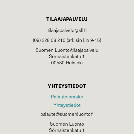
TILAAJAPALVELU
tilaajapalvelu@sll.fi
(09) 228 08 210 (arkisin klo 9-15)
Suomen Luonto/tilaajapalvelu
Sörnäistenkatu 1
00580 Helsinki
YHTEYSTIEDOT
Palautelomake
Yhteystiedot
palaute@suomenluonto.fi
Suomen Luonto
Sörnäistenkatu 1