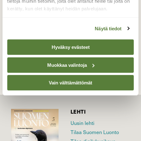
tietoja muihin tietoihin, joita olet antanut heille tai joita on
kärkiväli on noin 5–6 cm. Kesän ensimmäinen
kerätty, kun olet käyttänyt heidän palvelujaan.
näkemän Amiraali
Valokuvaaja: Kaarlo Asikainen, Iisalmi 22.8.2021
Näytä tiedot
Hyväksy evästeet
TAKAISIN LISTAAN
Muokkaa valintoja
Vain välttämättömät
LEHTI
Uusin lehti
Tilaa Suomen Luonto
Tilaa digilukuoikeus