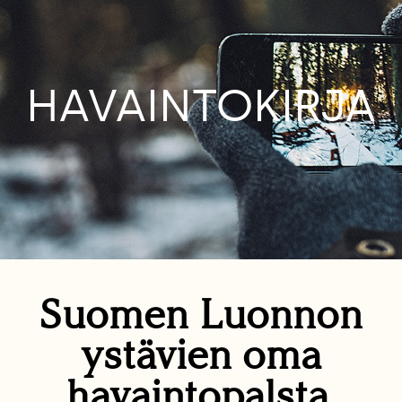
HAVAINTOKIRJA
Suomen Luonnon
ystävien oma
havaintopalsta.