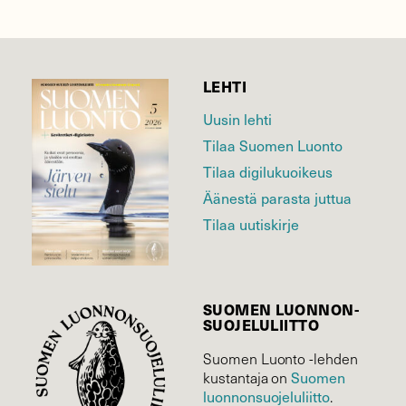
LEHTI
Uusin lehti
Tilaa Suomen Luonto
Tilaa digilukuoikeus
Äänestä parasta juttua
Tilaa uutiskirje
SUOMEN LUONNON­
SUOJELU­LIITTO
Suomen Luonto -lehden
Suomen
kustantaja on
luonnonsuojelu­liitto
.