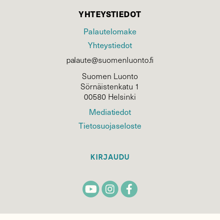
YHTEYSTIEDOT
Palautelomake
Yhteystiedot
palaute@suomenluonto.fi
Suomen Luonto
Sörnäistenkatu 1
00580 Helsinki
Mediatiedot
Tietosuojaseloste
KIRJAUDU