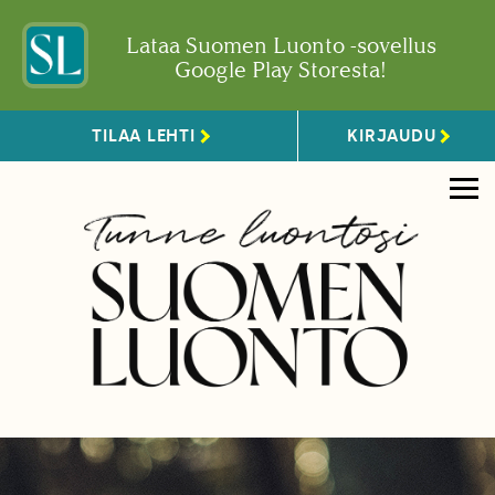
Lataa Suomen Luonto -sovellus
Google Play Storesta!
TILAA LEHTI
KIRJAUDU