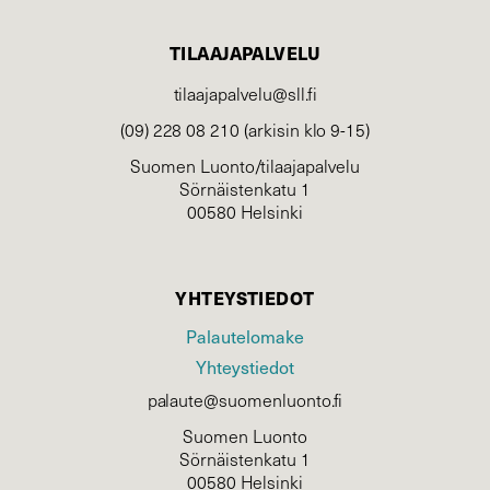
TILAAJAPALVELU
tilaajapalvelu@sll.fi
(09) 228 08 210 (arkisin klo 9-15)
Suomen Luonto/tilaajapalvelu
Sörnäistenkatu 1
00580 Helsinki
YHTEYSTIEDOT
Palautelomake
Yhteystiedot
palaute@suomenluonto.fi
Suomen Luonto
Sörnäistenkatu 1
00580 Helsinki