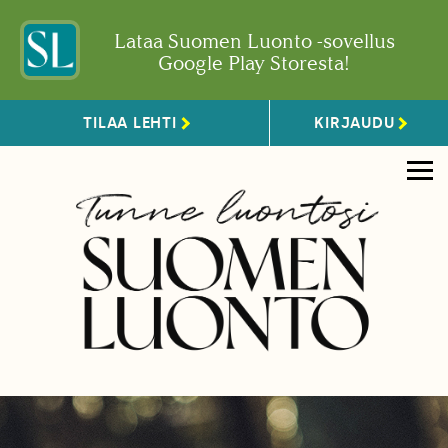
Lataa Suomen Luonto -sovellus
Google Play Storesta!
TILAA LEHTI
KIRJAUDU