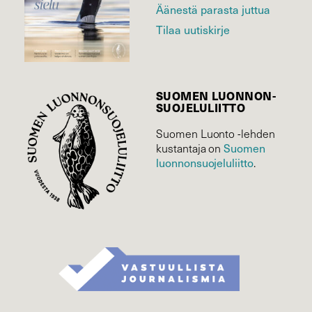
Äänestä parasta juttua
Tilaa uutiskirje
SUOMEN LUONNON­
SUOJELU­LIITTO
Suomen Luonto -lehden
Suomen
kustantaja on
luonnonsuojelu­liitto
.