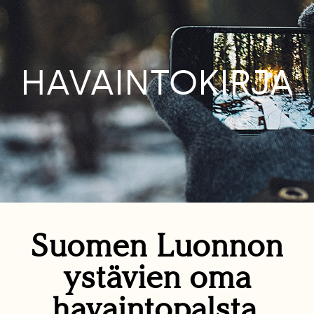
HAVAINTOKIRJA
Suomen Luonnon
ystävien oma
havaintopalsta.