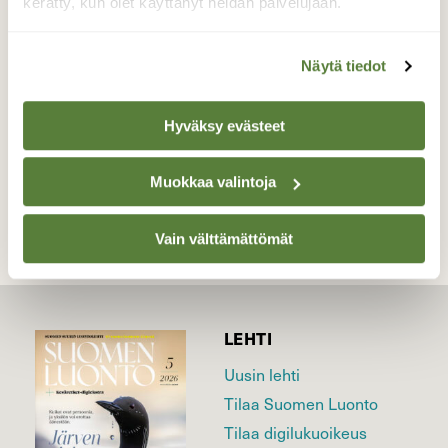
1.8.2021 klo 12:10 Pyhäjärven Jokikylässä
kerätty, kun olet käyttänyt heidän palvelujaan.
Valokuvaaja: Sirkka Ruotoistenmäki, Pyhäjärvi
Jokikylä metsätien varsi 01.08.2021 12:10
Näytä tiedot
Hyväksy evästeet
TAKAISIN LISTAAN
Muokkaa valintoja
Vain välttämättömät
LEHTI
Uusin lehti
Tilaa Suomen Luonto
Tilaa digilukuoikeus