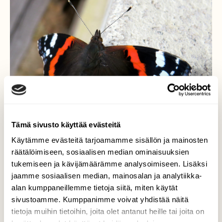
Tämä sivusto käyttää evästeitä
Käytämme evästeitä tarjoamamme sisällön ja mainosten
räätälöimiseen, sosiaalisen median ominaisuuksien
tukemiseen ja kävijämäärämme analysoimiseen. Lisäksi
jaamme sosiaalisen median, mainosalan ja analytiikka-
Amiraaliperhonen
alan kumppaneillemme tietoja siitä, miten käytät
sivustoamme. Kumppanimme voivat yhdistää näitä
Aurinkoisen metsätien varella oli perhosia
tietoja muihin tietoihin, joita olet antanut heille tai joita on