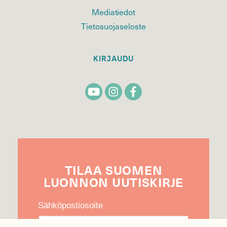
Mediatiedot
Tietosuojaseloste
KIRJAUDU
TILAA
SUOMEN
LUONNON
UUTIS­KIRJE
Sähköpostiosoite