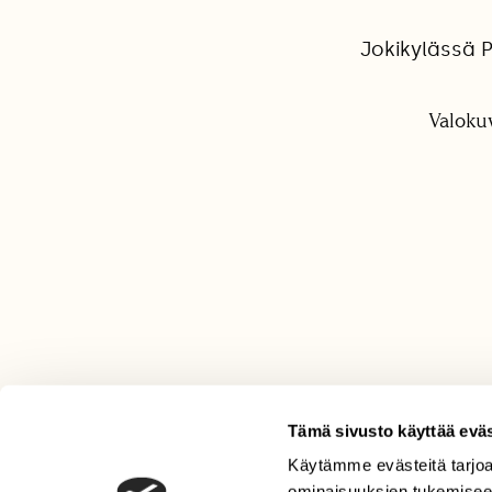
Jokikylässä 
Valokuv
Tämä sivusto käyttää eväs
Käytämme evästeitä tarjoa
LEHTI
ominaisuuksien tukemisee