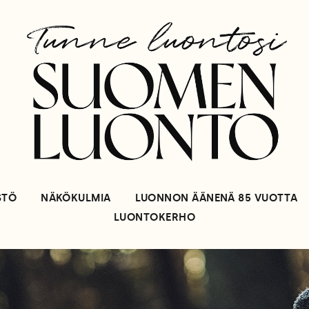
STÖ
NÄKÖKULMIA
LUONNON ÄÄNENÄ 85 VUOTTA
LUONTOKERHO