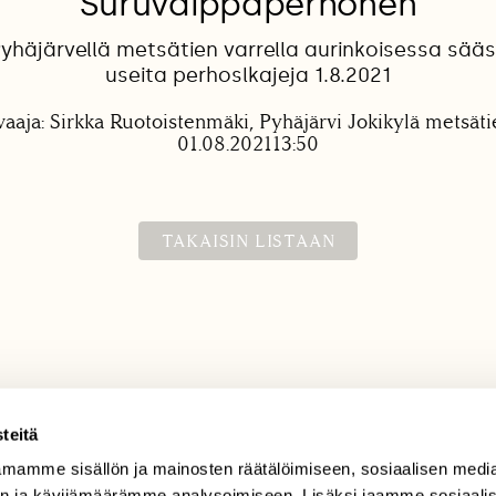
Suruvaippaperhonen
Pyhäjärvellä metsätien varrella aurinkoisessa sää
useita perhoslkajeja 1.8.2021
aaja: Sirkka Ruotoistenmäki, Pyhäjärvi Jokikylä metsäti
01.08.202113:50
TAKAISIN LISTAAN
teitä
mamme sisällön ja mainosten räätälöimiseen, sosiaalisen medi
TILAAJAPALVELU
n ja kävijämäärämme analysoimiseen. Lisäksi jaamme sosiaali