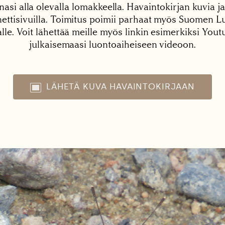
nasi alla olevalla lomakkeella. Havaintokirjan kuvia ja
tisivuilla. Toimitus poimii parhaat myös Suomen Lu
alle. Voit lähettää meille myös linkin esimerkiksi You
julkaisemaasi luontoaiheiseen videoon.
LÄHETÄ KUVA HAVAINTOKIRJAAN