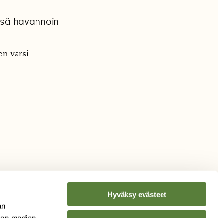
ssä havannoin
en varsi
Hyväksy evästeet
an
sen median,