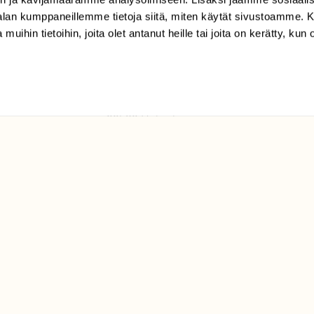
tilaajapalvelu@sll.fi
-alan kumppaneillemme tietoja siitä, miten käytät sivustoamme
 muihin tietoihin, joita olet antanut heille tai joita on kerätty, kun 
(09) 228 08 210 (arkisin
klo 9-15)
Suomen
Luonto/tilaajapalvelu
Sörnäistenkatu 1
00580 Helsinki
ELU­
YHTEYSTIEDOT
ntaja on
Palautelomake
Yhteystiedot
palaute@suomenluonto.fi
Suomen Luonto
Sörnäistenkatu 1
00580 Helsinki
Mediatiedot