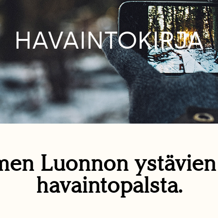
HAVAINTOKIRJA
en Luonnon ystävie
havaintopalsta.