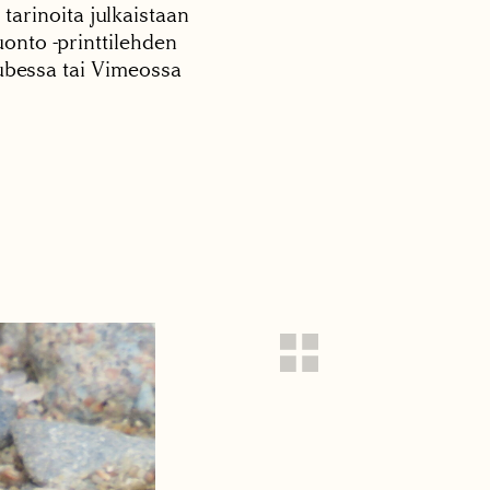
 tarinoita julkaistaan
onto -printtilehden
tubessa tai Vimeossa